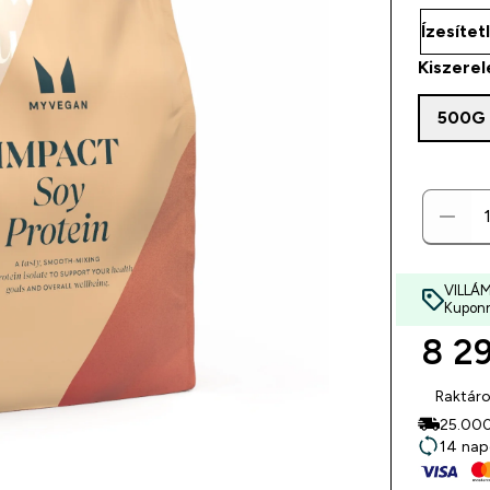
Kiszerel
500G
VILLÁ
Kuponn
8 29
Raktár
25.000F
14 nap