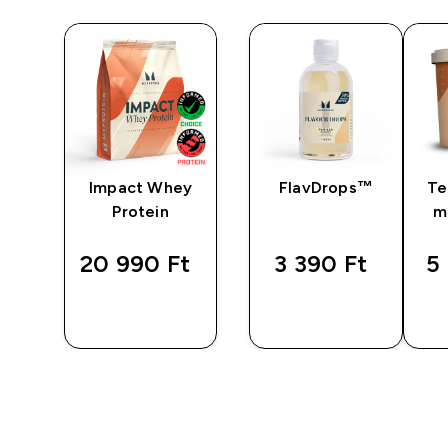
ine
Impact Whey
FlavDrops™
Te
Protein
m
20 990 Ft‎
3 390 Ft‎
5 
GYORS
GYORS
S
VÁSÁRLÁS
VÁSÁRLÁS