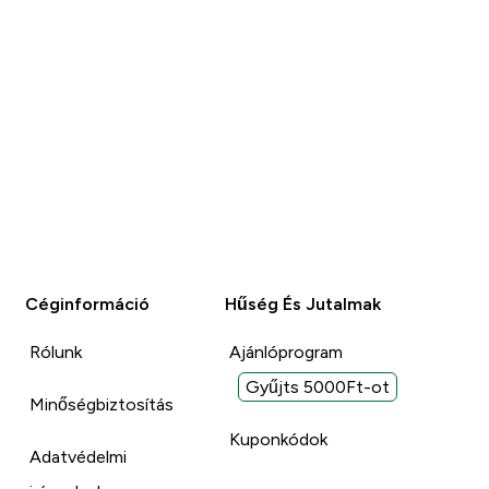
Nem hasznos
Hasznos
Nem hasznos
Haszno
hogy feleslegesen. Abszolút 5
(0)
(0)
(0)
(0)
csillag.
Jelentem
Jelentem
Céginformáció
Hűség És Jutalmak
Rólunk
Ajánlóprogram
Gyűjts 5000Ft-ot
Minőségbiztosítás
Kuponkódok
Adatvédelmi