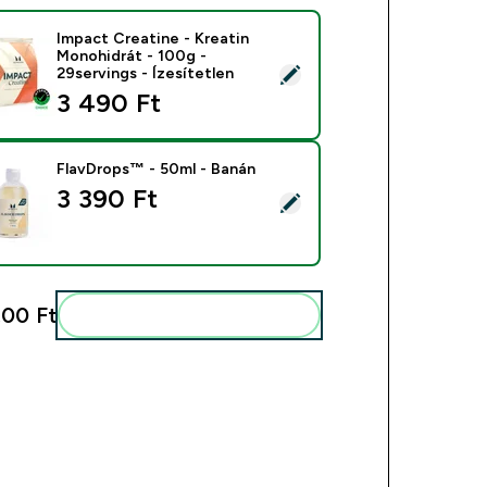
Impact Creatine - Kreatin
Monohidrát - 100g -
ék kiválasztása - Impact Creatine - Kreatin Monohidrát - 100g 
29servings - Ízesítetlen
3 490 Ft‎
FlavDrops™ - 50ml - Banán
3 390 Ft‎
mék kiválasztása - FlavDrops™ - 50ml - Banán
,00 Ft‎
Add ezeket a rutinodhoz