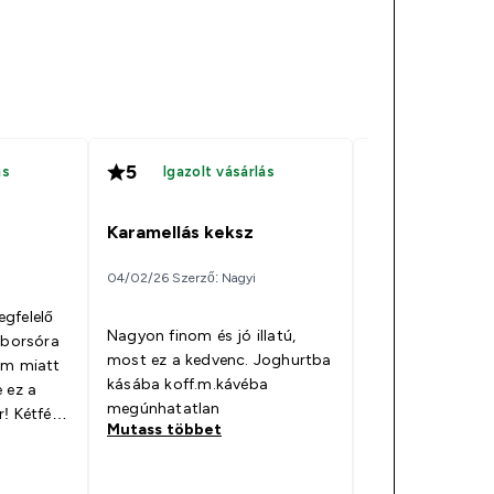
5
4
ás
Igazolt vásárlás
Igazolt v
Impact Soy Pr
Karamellás keksz
01/09/25 Szerző: Li
04/02/26 Szerző: Nagyi
gfelelő
Vegánként nagyo
Nagyon finom és jó illatú,
 borsóra
választék a prot
most ez a kedvenc. Joghurtba
em miatt
tekintetében. Ös
kásába koff.m.kávéba
 ez a
más gyártókéval
megúnhatatlan
! Kétféle
összetételt ezt 
Mutass többet
Mutass többet
a sós
legjobbnak, de í
. Az eper
már próbáltam j
tt be,
ízvariációnak vi