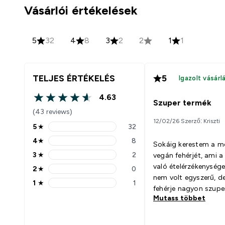
Vásárlói értékelések
5
32
4
8
3
2
2
1
1
TELJES ÉRTÉKELÉS
5
Igazolt vásárl
4.63
4.63 out of 5 stars
Szuper termék
(43 reviews)
12/02/26 Szerző: Kriszti
5
★
32
5 stars rating 32 reviews
4
★
8
Sokáig kerestem a me
4 stars rating 8 reviews
3
★
2
vegán fehérjét, ami a
3 stars rating 2 reviews
való ételérzékenység
2
★
0
2 stars rating 0 reviews
nem volt egyszerű, de
1
★
1
1 stars rating 1 reviews
fehérje nagyon szuper
Mutass többet
ízt próbáltam belőle 
karamellt és az epret
nekem nagyon nem jö