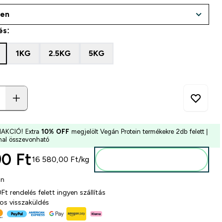
és:
1KG
2.5KG
5KG
MAKCIÓ! Extra
10% OFF
megjelölt Vegán Protein termékekre 2db felett |
al összevonható
0 Ft‎
16 580,00 Ft‎/kg
Kosárba
on
t rendelés felett ingyen szállítás
os visszaküldés