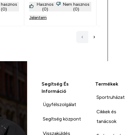
 hasznos
Hasznos
Nem hasznos
Hasznos
, de
(0)
(0)
(0)
(0)
ják a sós
Jelentem
Jelentem
om!
ni
, sűrűbb
retek
i, ezért
oghurttal
rve
verzióban
y mennyi
agyon jó
Segítség És
Termékek
i, nem
abos,
Információ
Sportruházat
ozott
ántalmat,
Ügyfélszolgálat
 vagyok a
Cikkek és
Segítség központ
tanácsok
Visszaküldés