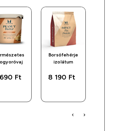
rmészetes
Borsófehérje
Cukormente
ogyoróvaj
izolátum
szirup
690 Ft‎
8 190 Ft‎
2 990 Ft‎
GYORS
GYORS
GYORS
VÁSÁRLÁS
VÁSÁRLÁS
VÁSÁRLÁ