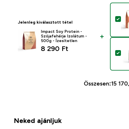
Term
Jelenleg kiválasztott tétel
Impact Soy Protein -
Szójafehérje Izolátum -
500g - Ízesítetlen
8 290 Ft‎
Ter
Összesen:
15 170
Neked ajánljuk