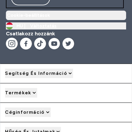
Cookie-beállítások
HU |
Változtatás
Csatlakozz hozzánk
Segítség És Információ
Termékek
Céginformáció
Hűség És Jutalmak