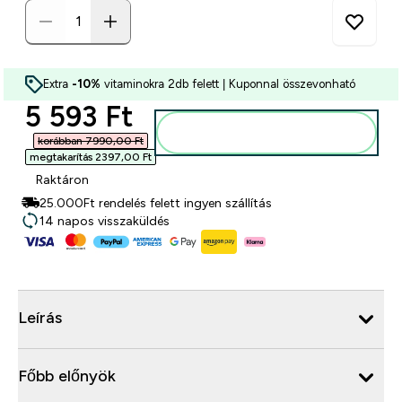
Extra
-10%
vitaminokra 2db felett | Kuponnal összevonható
discounted price
5 593 Ft‎
Kosárba
korábban 7990,00 Ft‎
megtakarítás 2397,00 Ft‎
Raktáron
25.000Ft rendelés felett ingyen szállítás
14 napos visszaküldés
Leírás
Főbb előnyök