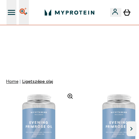
Páratlan minőség
Mydays Multibuy | Akár extra 5-10% OFF ruhákra vagy
vitaminokra | MÁR CSAK
0 0
:
1 7
:
3 8
:
0 2
Nap
Óra
Perc
Mp
Home
Ligetszépe olaj