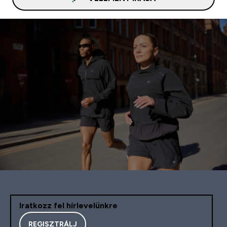
Iratkozz fel hírlevelünkre
REGISZTRÁLJ