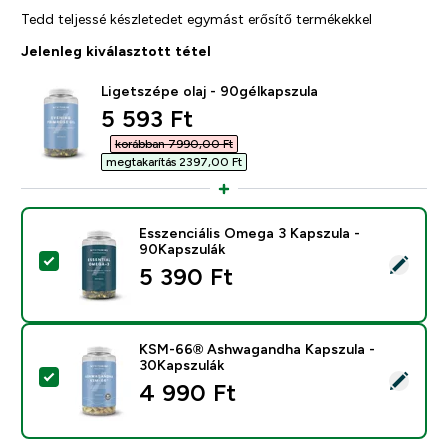
Tedd teljessé készletedet egymást erősítő termékekkel
Jelenleg kiválasztott tétel
Ligetszépe olaj - 90gélkapszula
discounted price
5 593 Ft‎
korábban 7990,00 Ft‎
megtakarítás 2397,00 Ft‎
Esszenciális Omega 3 Kapszula -
90Kapszulák
Termék kiválasztása - Esszenciális Omega 3 Kapszula 
5 390 Ft‎
KSM-66® Ashwagandha Kapszula -
30Kapszulák
Termék kiválasztása - KSM-66® Ashwagandha Kapszul
4 990 Ft‎