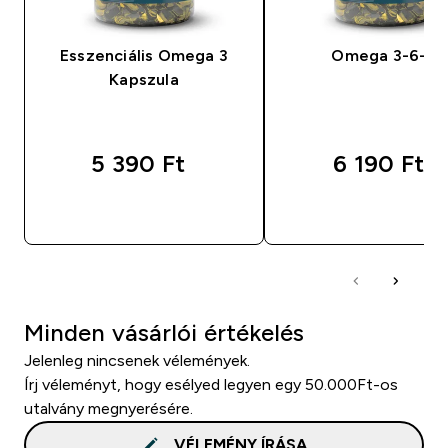
Esszenciális Omega 3
Omega 3-6-9
Kapszula
5 390 Ft‎
6 190 Ft‎
GYORS VÁSÁRLÁS
GYORS VÁSÁRL
Minden vásárlói értékelés
Jelenleg nincsenek vélemények.
Írj véleményt, hogy esélyed legyen egy 50.000Ft-os
utalvány megnyerésére.
VÉLEMÉNY ÍRÁSA