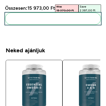
Was
Save
Összesen:
15 973,00 Ft‎
18 370,00 Ft‎
2 397,00 Ft‎
Add ezeket a rutinodhoz
Neked ajánljuk