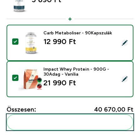
Carb Metaboliser - 90Kapszulák
12 990 Ft‎
Termék kiválasztása - Carb Metaboliser - 90Kapszulák
Impact Whey Protein - 900G -
30Adag - Vanília
Termék kiválasztása - Impact Whey Protein - 900G - 3
21 990 Ft‎
Összesen:
40 670,00 Ft‎
Add ezeket a rutinodhoz