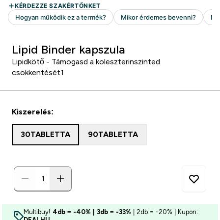
Lipid Binder kapszula
Lipidkötő - Támogasd a koleszterinszinted
csökkentését1
Kiszerelés:
30TABLETTA
90TABLETTA
Multibuy!
4db = -40% | 3db = -33%
| 2db = -20% | Kupon:
DEALHU