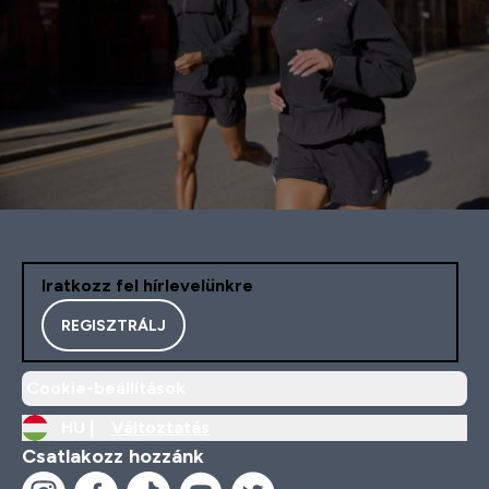
Iratkozz fel hírlevelünkre
REGISZTRÁLJ
Cookie-beállítások
HU |
Változtatás
Csatlakozz hozzánk