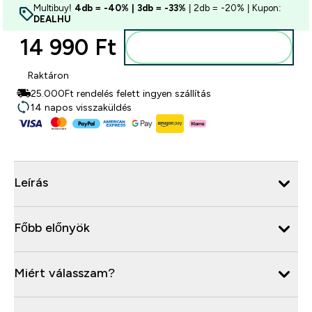
Multibuy!
4db = -40% | 3db = -33%
| 2db = -20% | Kupon:
DEALHU
14 990 Ft‎
Kosárba
Raktáron
25.000Ft rendelés felett ingyen szállítás
14 napos visszaküldés
Leírás
Főbb előnyök
Miért válasszam?