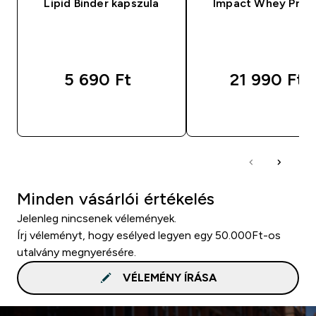
Lipid Binder kapszula
Impact Whey Prot
5 690 Ft‎
21 990 Ft‎
GYORS VÁSÁRLÁS
GYORS VÁSÁRL
Minden vásárlói értékelés
Jelenleg nincsenek vélemények.
Írj véleményt, hogy esélyed legyen egy 50.000Ft-os
utalvány megnyerésére.
VÉLEMÉNY ÍRÁSA