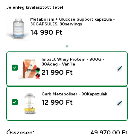
Jelenleg kiválasztott tétel
Metabolism + Glucose Support kapszula -
30CAPSULES, 30servings
14 990 Ft‎
Impact Whey Protein - 900G -
30Adag - Vanília
Termék kiválasztása - Impact Whey Protein - 900G - 3
21 990 Ft‎
Carb Metaboliser - 90Kapszulák
12 990 Ft‎
Termék kiválasztása - Carb Metaboliser - 90Kapszulák
Összesen:
49 970,00 Ft‎