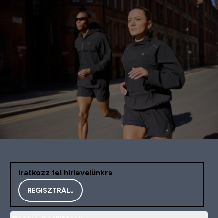
Iratkozz fel hírlevelünkre
REGISZTRÁLJ