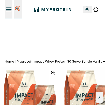
iOS és Android app
Mydays Multibuy | Akár extra 5-10% OFF ruhákra vagy
vitaminokra | MÁR CSAK
0 0
:
0 9
:
2 4
:
4 1
Nap
Óra
Perc
Mp
Home
Myprotein Impact Whey Protein 30 Serve Bundle Vanilla 