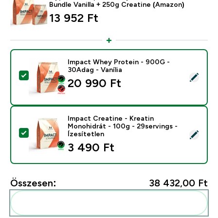
Bundle Vanilla + 250g Creatine (Amazon)
13 952 Ft‎
Impact Whey Protein - 900G -
30Adag - Vanília
Termék kiválasztása - Impact Whey Protein - 900G - 3
20 990 Ft‎
Impact Creatine - Kreatin
Monohidrát - 100g - 29servings -
Termék kiválasztása - Impact Creatine - Kreatin Monohi
Ízesítetlen
3 490 Ft‎
Összesen:
38 432,00 Ft‎
Add ezeket a rutinodhoz