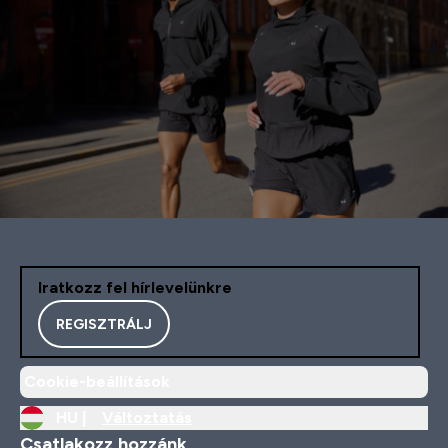
Iratkozz fel hírlevelünkre
REGISZTRÁLJ
Cookie-beállítások
HU |
Változtatás
Csatlakozz hozzánk