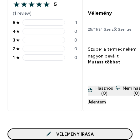
5
5 out of 5 stars
Vélemény
(1 review)
5
★
1
5 stars rating 1 reviews
25/11/24 Szerző: Szentes
4
★
0
4 stars rating 0 reviews
3
★
0
3 stars rating 0 reviews
2
★
0
Szuper a termék nekem
2 stars rating 0 reviews
nagyon bevállt
1
★
0
1 stars rating 0 reviews
Mutass többet
Hasznos
Nem ha
(0)
(0)
Jelentem
VÉLEMÉNY ÍRÁSA