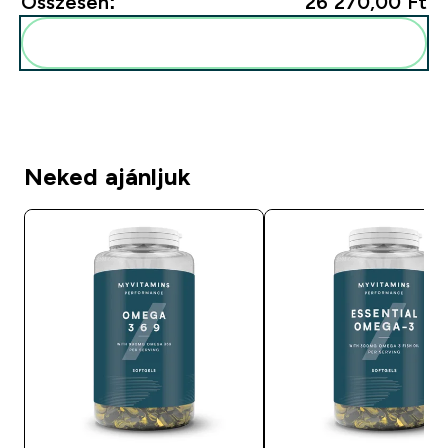
Összesen:
26 270,00 Ft‎
Add ezeket a rutinodhoz
Neked ajánljuk