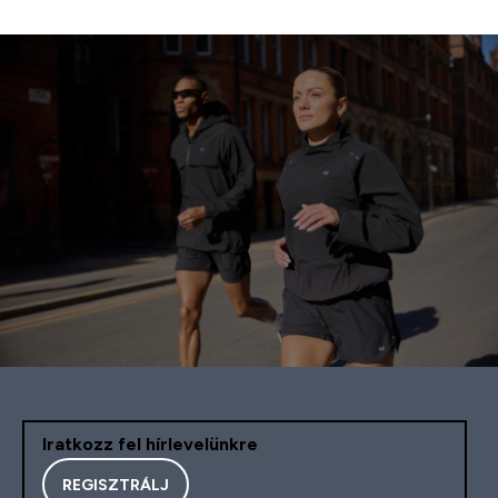
Iratkozz fel hírlevelünkre
REGISZTRÁLJ