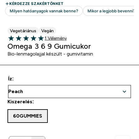
Vegetáriánus
Vegán
1 customer reviews
1 Vélemény
5 out of 5 stars
Omega 3 6 9 Gumicukor
Bio-lenmagolajjal készült - gumivitamin
Íz:
Kiszerelés:
60GUMMIES