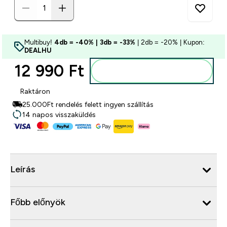
Multibuy!
4db = -40% | 3db = -33%
| 2db = -20% | Kupon:
DEALHU
12 990 Ft‎
Kosárba
Raktáron
25.000Ft rendelés felett ingyen szállítás
14 napos visszaküldés
Leírás
Főbb előnyök