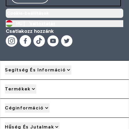
Cookie-beállítások
HU |
Változtatás
Csatlakozz hozzánk
Segítség És Információ
Termékek
Céginformáció
Hűség És Jutalmak