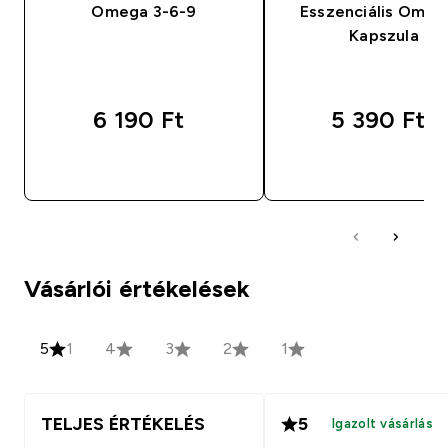
Omega 3-6-9
Esszenciális Omeg
Kapszula
6 190 Ft‎
5 390 Ft‎
GYORS VÁSÁRLÁS
GYORS VÁSÁRL
Vásárlói értékelések
5
1
4
3
2
1
TELJES ÉRTÉKELÉS
5
Igazolt vásárlás