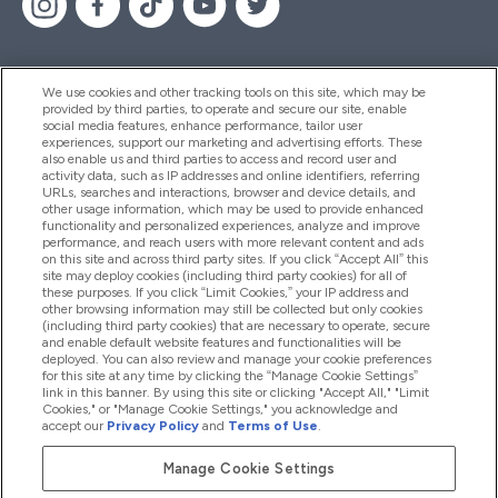
We use cookies and other tracking tools on this site, which may be
provided by third parties, to operate and secure our site, enable
Segítség És Információ
social media features, enhance performance, tailor user
experiences, support our marketing and advertising efforts. These
also enable us and third parties to access and record user and
activity data, such as IP addresses and online identifiers, referring
Termékek
URLs, searches and interactions, browser and device details, and
other usage information, which may be used to provide enhanced
functionality and personalized experiences, analyze and improve
performance, and reach users with more relevant content and ads
on this site and across third party sites. If you click “Accept All” this
Céginformáció
site may deploy cookies (including third party cookies) for all of
these purposes. If you click “Limit Cookies,” your IP address and
other browsing information may still be collected but only cookies
(including third party cookies) that are necessary to operate, secure
Hűség És Jutalmak
and enable default website features and functionalities will be
deployed. You can also review and manage your cookie preferences
for this site at any time by clicking the “Manage Cookie Settings”
link in this banner. By using this site or clicking "Accept All," "Limit
Cookies," or "Manage Cookie Settings," you acknowledge and
2026 The Hut.com Ltd
accept our
Privacy Policy
and
Terms of Use
.
Manage Cookie Settings