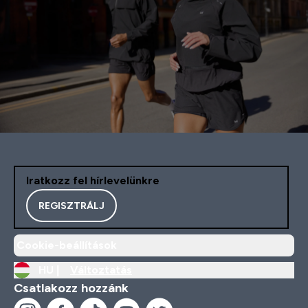
Iratkozz fel hírlevelünkre
REGISZTRÁLJ
Cookie-beállítások
HU |
Változtatás
Csatlakozz hozzánk