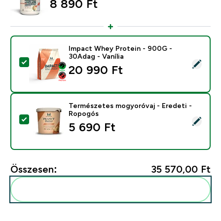
8 890 Ft‎
Impact Whey Protein - 900G -
30Adag - Vanília
Termék kiválasztása - Impact Whey Protein - 900G - 3
20 990 Ft‎
Természetes mogyoróvaj - Eredeti -
Ropogós
Termék kiválasztása - Természetes mogyoróvaj - Ered
5 690 Ft‎
Összesen:
35 570,00 Ft‎
Add ezeket a rutinodhoz