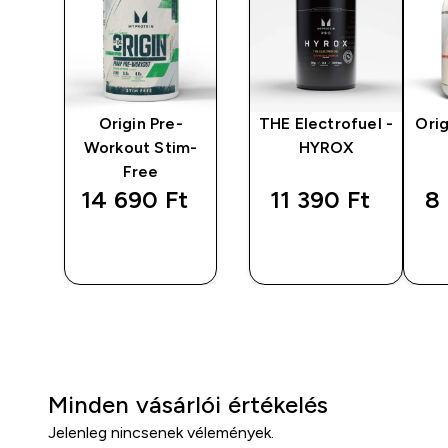
y
Origin Pre-
THE Electrofuel -
Ori
Workout Stim-
HYROX
Free
‎
14 690 Ft‎
11 390 Ft‎
8 
GYORS
GYORS
S
VÁSÁRLÁS
VÁSÁRLÁS
Minden vásárlói értékelés
Jelenleg nincsenek vélemények.