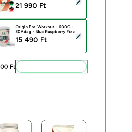
mék kiválasztása - Impact Whey Protein - 900G - 30Adag - Vaní
21 990 Ft‎
Origin Pre-Workout - 600G -
30Adag - Blue Raspberry Fizz
mék kiválasztása - Origin Pre-Workout - 600G - 30Adag - Blue 
15 490 Ft‎
00 Ft‎
Add ezeket a rutinodhoz