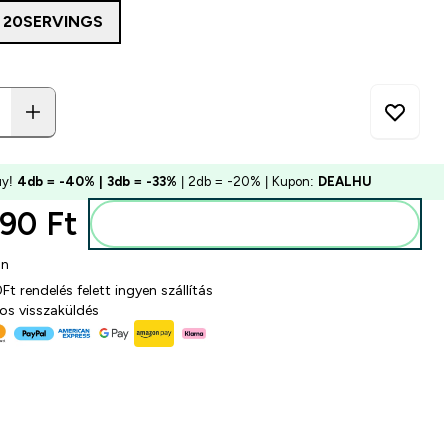
, 20SERVINGS
uy!
4db = -40% | 3db = -33%
| 2db = -20% | Kupon:
DEALHU
90 Ft‎
Kosárba
on
t rendelés felett ingyen szállítás
os visszaküldés