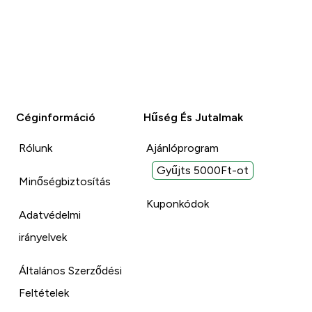
Céginformáció
Hűség És Jutalmak
Rólunk
Ajánlóprogram
Gyűjts 5000Ft-ot
Minőségbiztosítás
Kuponkódok
Adatvédelmi
irányelvek
Általános Szerződési
Feltételek