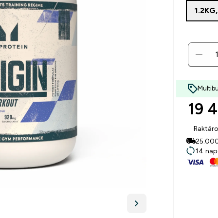
1.2KG
Multib
19 4
Raktár
25.000F
14 nap