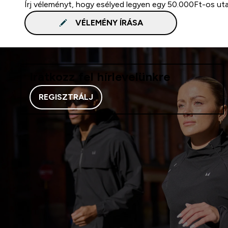
Írj véleményt, hogy esélyed legyen egy 50.000Ft-os ut
VÉLEMÉNY ÍRÁSA
Iratkozz fel hírlevelünkre
REGISZTRÁLJ