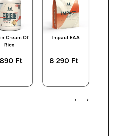
gin Cream Of
Impact EAA
Impact Whe
Rice
Isolate
890 Ft‎
8 290 Ft‎
32 490 Ft
GYORS
GYORS
GYORS
VÁSÁRLÁS
VÁSÁRLÁS
VÁSÁRLÁ