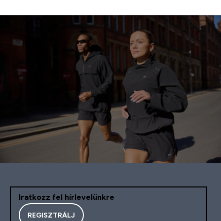
Iratkozz fel hírlevelünkre
REGISZTRÁLJ