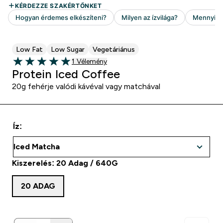
Low Fat
Low Sugar
Vegetáriánus
1 customer reviews
1 Vélemény
5 out of 5 stars
Protein Iced Coffee
20g fehérje valódi kávéval vagy matchával
Íz:
Kiszerelés: 20 Adag / 640G
20 ADAG