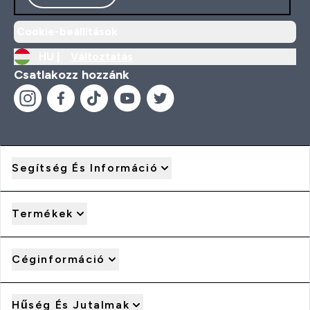
Cookie-beállítások
HU |
Változtatás
Csatlakozz hozzánk
Segítség És Információ
Termékek
Céginformáció
Hűség És Jutalmak