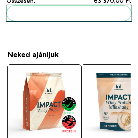
Összesen:
63 370,00 Ft‎
Add ezeket a rutinodhoz
Neked ajánljuk