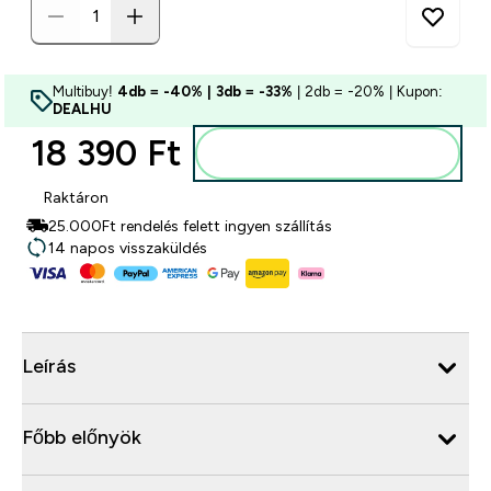
Multibuy!
4db = -40% | 3db = -33%
| 2db = -20% | Kupon:
DEALHU
18 390 Ft‎
Kosárba
Raktáron
25.000Ft rendelés felett ingyen szállítás
14 napos visszaküldés
Leírás
Főbb előnyök