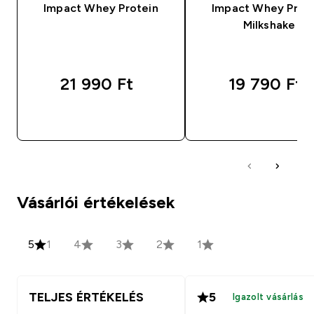
Impact Whey Protein
Impact Whey Prot
Milkshake
21 990 Ft‎
19 790 Ft‎
GYORS VÁSÁRLÁS
GYORS VÁSÁRL
Vásárlói értékelések
5
1
4
3
2
1
TELJES ÉRTÉKELÉS
5
Igazolt vásárlás