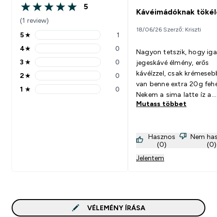
5
5 out of 5 stars
Kávéimádóknak tökél
(1 review)
18/06/26 Szerző: Kriszti
5
★
1
5 stars rating 1 reviews
4
★
0
Nagyon tetszik, hogy iga
4 stars rating 0 reviews
3
★
0
jegeskávé élmény, erős
3 stars rating 0 reviews
kávéízzel, csak krémeseb
2
★
0
2 stars rating 0 reviews
van benne extra 20g fehé
1
★
0
1 stars rating 0 reviews
Nekem a sima latte íz a
Mutass többet
kedvenc.
Hasznos
Nem ha
(0)
(0)
Jelentem
VÉLEMÉNY ÍRÁSA