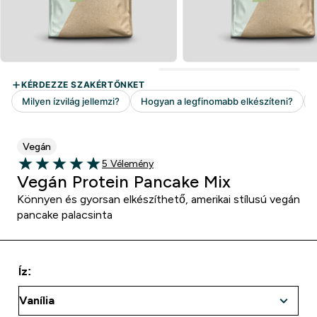
Vegán
5 customer reviews
5 Vélemény
5 out of 5 stars
Vegán Protein Pancake Mix
Könnyen és gyorsan elkészíthető, amerikai stílusú vegán
pancake palacsinta
Íz: