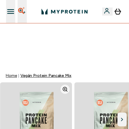
Páratlan minőség
Mydays Multibuy | Akár extra 5-10% OFF ruhákra vagy
vitaminokra | MÁR CSAK
0 0
:
0 5
:
3 9
:
4 4
Nap
Óra
Perc
Mp
Home
Vegán Protein Pancake Mix