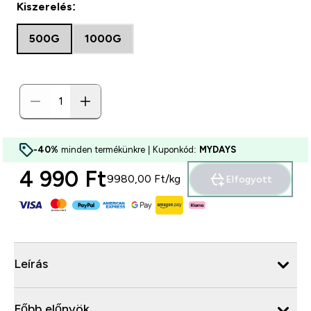
Kiszerelés:
500G
1000G
-40%
minden termékünkre | Kuponkód:
MYDAYS
4 990 Ft‎
9980,00 Ft‎/kg
Elfogyott
Leírás
Főbb előnyök