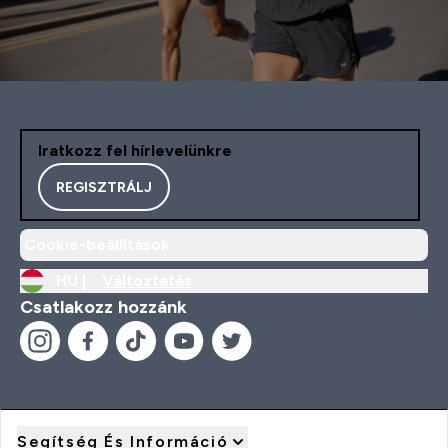
Iratkozz fel hírlevelünkre
REGISZTRÁLJ
Cookie-beállítások
HU |
Változtatás
Csatlakozz hozzánk
Segítség És Információ