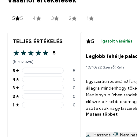
5
5
4
3
2
1
TELJES ÉRTÉKELÉS
5
Igazolt vásárlás
5
5 out of 5 stars
Legjobb fehérje palac
(5 reviews)
10/10/22 Szerző: Rella
5
★
5
5 stars rating 5 reviews
4
★
0
Egyszerűen zseniàlis! Ízre
4 stars rating 0 reviews
3
★
0
állagra mindenhogy tökél
3 stars rating 0 reviews
Maple syrup ízben rende
2
★
0
2 stars rating 0 reviews
először a kisebb csomag
1
★
0
1 stars rating 0 reviews
azóta csak nagy kiszere
Mutass többet
rendelem! Tökéletesek a
megadott elkészítési ar
is! Ezekkel ajánlom: Növényi
Hasznos
Nem ha
tej