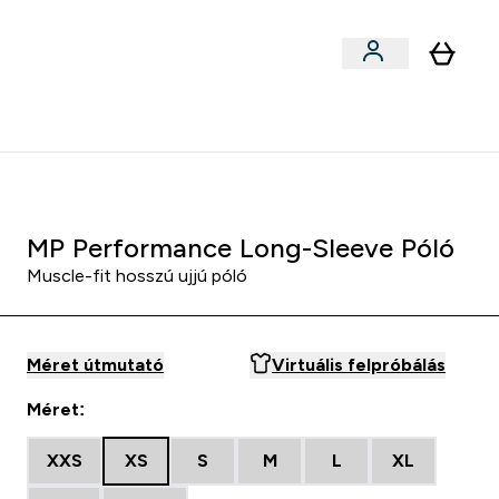
llékek
Kollabok
Blog
Étel, Szelet & Snack submenu
Enter Kollabok submenu
⌄
5000Ft kredit ajánlásonként
MP Performance Long-Sleeve Póló
Muscle-fit hosszú ujjú póló
Méret útmutató
Virtuális felpróbálás
Méret:
XXS
XS
S
M
L
XL