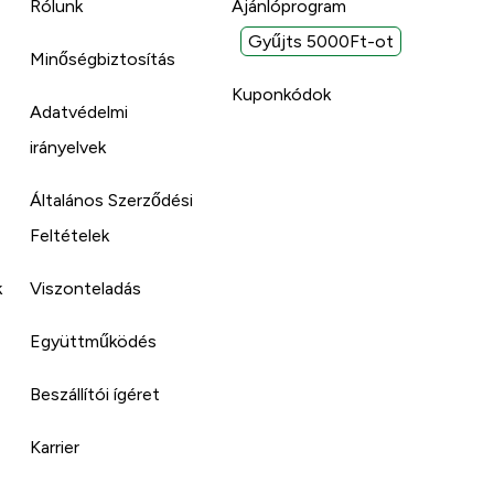
Rólunk
Ajánlóprogram
Gyűjts 5000Ft-ot
Minőségbiztosítás
Kuponkódok
Adatvédelmi
irányelvek
Általános Szerződési
Feltételek
k
Viszonteladás
Együttműködés
Beszállítói ígéret
Karrier