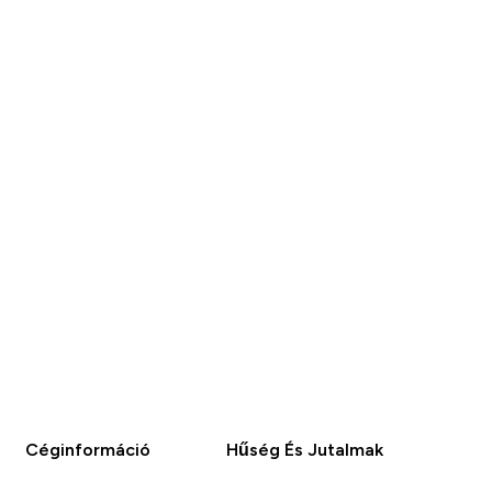
GYORS
GYORS
VÁSÁRLÁS
VÁSÁRLÁS
Céginformáció
Hűség És Jutalmak