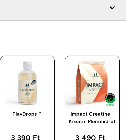
FlavDrops™
Impact Creatine -
Kreatin Monohidrát
3 390 Ft‎
3 490 Ft‎