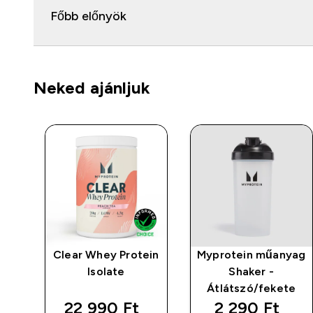
Főbb előnyök
Neked ajánljuk
Clear Whey Protein
Myprotein műanyag
Isolate
Shaker -
Átlátszó/fekete
22 990 Ft‎
2 290 Ft‎