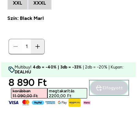
XXL
XXXL
Szín: Black Marl
Multibuy!
4db = -40% | 3db = -33%
| 2db = -20% | Kupon:
DEALHU
discounted price
8 890 Ft‎
Elfogyott
korábban
megtakarítás
11 090,00 Ft‎
2200,00 Ft‎