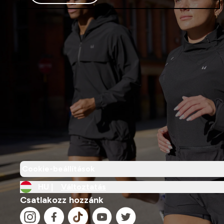
Cookie-beállítások
HU |
Változtatás
Csatlakozz hozzánk