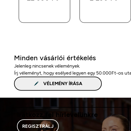
GYORS
GYORS
VÁSÁRLÁS
VÁSÁRLÁS
Minden vásárlói értékelés
Jelenleg nincsenek vélemények.
Írj véleményt, hogy esélyed legyen egy 50.000Ft-os ut
VÉLEMÉNY ÍRÁSA
Iratkozz fel hírlevelünkre
REGISZTRÁLJ