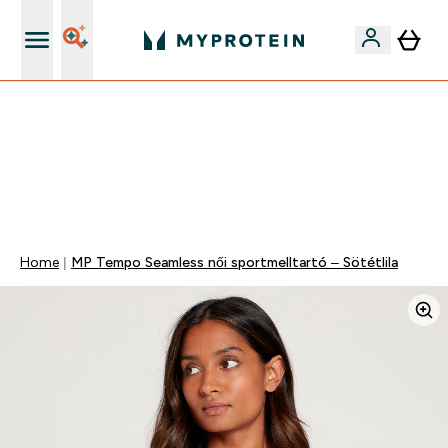
Páratlan minőség
Mydays Multibuy | Akár extra 5-10% OFF ruhákra vagy
vitaminokra | MÁR CSAK
0 0
:
0 4
:
1 2
:
0 9
Nap
Óra
Perc
Mp
Home
MP Tempo Seamless női sportmelltartó – Sötétlila