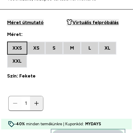
Méret útmutató
Virtuális felpróbálás
Méret:
XXS
XS
S
M
L
XL
XXL
Szín: Fekete
-40%
minden termékünkre | Kuponkód:
MYDAYS