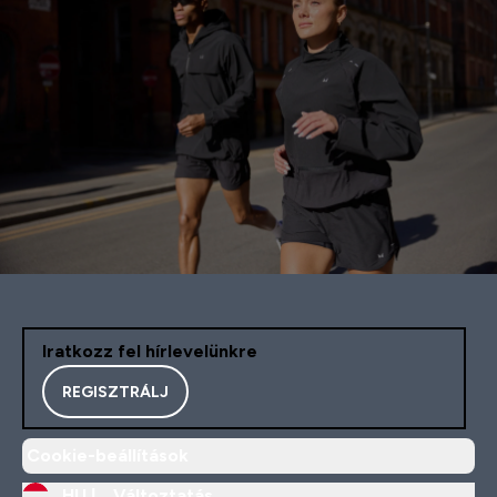
Iratkozz fel hírlevelünkre
REGISZTRÁLJ
Cookie-beállítások
HU |
Változtatás