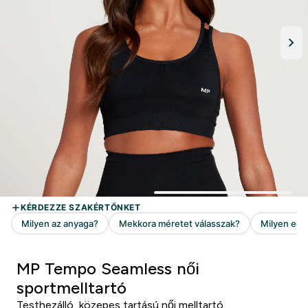
MP Tempo Seamless női
sportmelltartó
Testhezálló, közepes tartású női melltartó