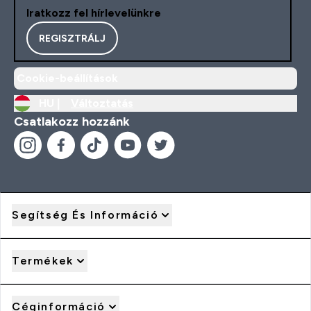
Iratkozz fel hírlevelünkre
REGISZTRÁLJ
Cookie-beállítások
HU |
Változtatás
Csatlakozz hozzánk
Segítség És Információ
Termékek
Céginformáció