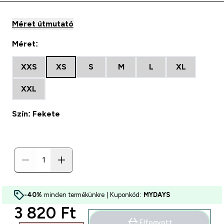
Méret útmutató
Méret:
XXS
XS
S
M
L
XL
XXL
Szín: Fekete
-40%
minden termékünkre | Kuponkód:
MYDAYS
discounted price
3 820 Ft‎
Elfogyott