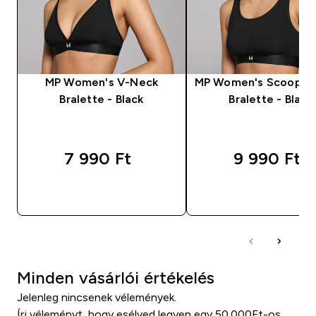
MP Women's V-Neck
MP Women's Scooped
Bralette - Black
Bralette - Black
7 990 Ft‎
9 990 Ft‎
GYORS VÁSÁRLÁS
GYORS VÁSÁRL
Minden vásárlói értékelés
Jelenleg nincsenek vélemények.
Írj véleményt, hogy esélyed legyen egy 50.000Ft-os