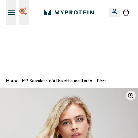
Páratlan minőség
Mydays Multibuy | Akár extra 5-10% OFF ruhákra vagy
vitaminokra | MÁR CSAK
0 0
:
2 3
:
1 9
:
4 9
Nap
Óra
Perc
Mp
Home
MP Seamless női Bralette melltartó - Bézs