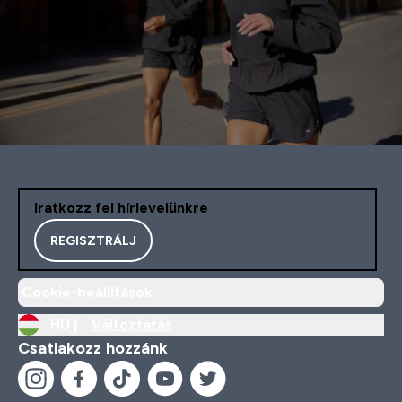
Iratkozz fel hírlevelünkre
REGISZTRÁLJ
Cookie-beállítások
HU |
Változtatás
Csatlakozz hozzánk