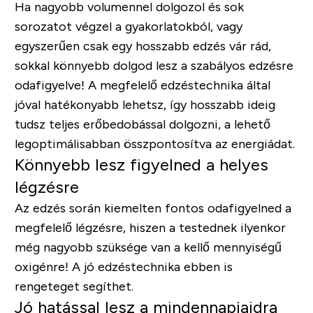
Ha nagyobb volumennel dolgozol és sok
sorozatot végzel a gyakorlatokból, vagy
egyszerűen csak egy hosszabb edzés vár rád,
sokkal könnyebb dolgod lesz a szabályos edzésre
odafigyelve! A megfelelő edzéstechnika által
jóval hatékonyabb lehetsz, így hosszabb ideig
tudsz teljes erőbedobással dolgozni, a lehető
legoptimálisabban összpontosítva az energiádat.
Könnyebb lesz figyelned a helyes
légzésre
Az edzés során kiemelten fontos odafigyelned a
megfelelő légzésre, hiszen a testednek ilyenkor
még nagyobb szüksége van a kellő mennyiségű
oxigénre! A jó edzéstechnika ebben is
rengeteget segíthet.
Jó hatással lesz a mindennapjaidra