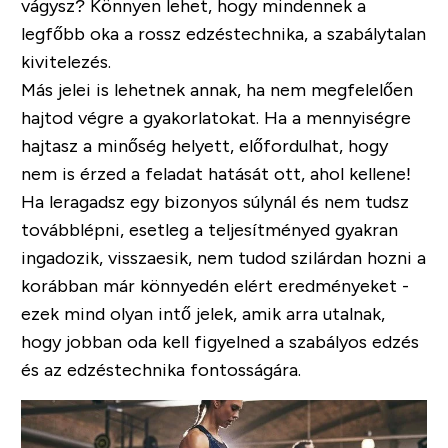
vágysz? Könnyen lehet, hogy mindennek a
legfőbb oka a rossz edzéstechnika, a szabálytalan
kivitelezés.
Más jelei is lehetnek annak, ha nem megfelelően
hajtod végre a gyakorlatokat. Ha a mennyiségre
hajtasz a minőség helyett, előfordulhat, hogy
nem is érzed a feladat hatását ott, ahol kellene!
Ha leragadsz egy bizonyos súlynál és nem tudsz
továbblépni, esetleg a teljesítményed gyakran
ingadozik, visszaesik, nem tudod szilárdan hozni a
korábban már könnyedén elért eredményeket -
ezek mind olyan intő jelek, amik arra utalnak,
hogy jobban oda kell figyelned a szabályos edzés
és az edzéstechnika fontosságára.