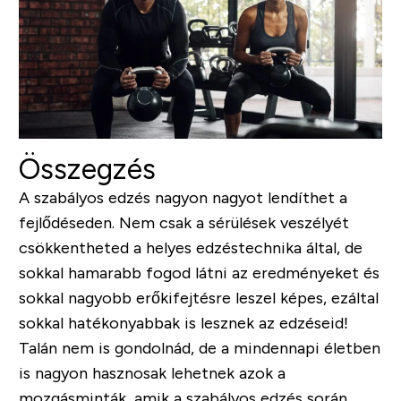
Összegzés
A szabályos edzés nagyon nagyot lendíthet a
fejlődéseden. Nem csak a sérülések veszélyét
csökkentheted a helyes edzéstechnika által, de
sokkal hamarabb fogod látni az eredményeket és
sokkal nagyobb erőkifejtésre leszel képes, ezáltal
sokkal hatékonyabbak is lesznek az edzéseid!
Talán nem is gondolnád, de a mindennapi életben
is nagyon hasznosak lehetnek azok a
mozgásminták, amik a szabályos edzés során