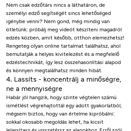
Nem csak edzőtárs nincs a láthatáron, de
személyi edző segítségét sincs lehetőséged
igénybe venni? Nem gond, még mindig van
ötletünk: próbálj meg videót készíteni magadról
edzés közben, amit később, otthon elemezhetsz!
Rengeteg olyan online tartalmat találhatsz, ahol
bemutatják a helyes kivitelezést és a megfelelő
edzéstechnikát, így lesz összehasonlítási alapod
és könnyen megtalálhatsz minden hibát.
4. Lassíts - koncentrálj a minőségre,
ne a mennyiségre
Habár jól hangzik, hogy szinte végtelen számú
ismétlést végrehajtottál egy adott gyakorlatból,
mégsem biztos, hogy van értelme kipróbálni:
sokkal okosabb megoldás lehet, ha kicsit
lelassítasz és visszatérsz az alapokhoz. Erről szól