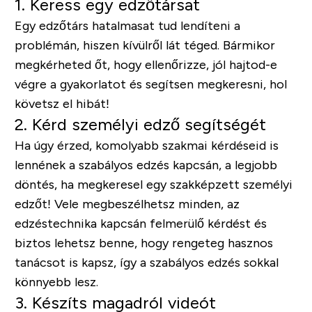
1. Keress egy edzőtársat
Egy edzőtárs hatalmasat tud lendíteni a
problémán, hiszen kívülről lát téged. Bármikor
megkérheted őt, hogy ellenőrizze, jól hajtod-e
végre a gyakorlatot és segítsen megkeresni, hol
követsz el hibát!
2. Kérd személyi edző segítségét
Ha úgy érzed, komolyabb szakmai kérdéseid is
lennének a szabályos edzés kapcsán, a legjobb
döntés, ha megkeresel egy szakképzett személyi
edzőt! Vele megbeszélhetsz minden, az
edzéstechnika kapcsán felmerülő kérdést és
biztos lehetsz benne, hogy rengeteg hasznos
tanácsot is kapsz, így a szabályos edzés sokkal
könnyebb lesz.
3. Készíts magadról videót