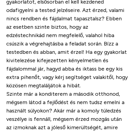
gyakorlatot, elsősorban el kell kezdened
odafigyelni a tested jelzéseire. Azt érzed, valami
nincs rendben és fájdalmat tapasztalsz? Ebben
az esetben szinte biztos, hogy az
edzéstechnikád nem megfelelő, valahol hiba
csúszik a végrehajtásba a feladat során. Bízz a
testedben és abban, amit érzel! Ha egy gyakorlat
kivitelezése kifejezetten kényelmetlen és
fájdalommal jár, hagyd abba és iktass be egy kis
extra pihenőt, vagy kérj segítséget valakitől, hogy
közösen megtaláljátok a hibát.
Szinte már a konditerem a második otthonod,
mégsem látod a fejlődést és nem tudsz emelni a
használt súlyokon? Akár már a komoly túledzés
veszélye is fennáll, mégsem érzed mozgás után
az izmoknak azt a jóleső kimerültségét, amire