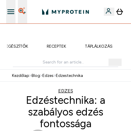
iOS és Android app
KIEGÉSZÍTŐK
RECEPTEK
TÁPLÁLKOZÁS
Kezdőlap
>
Blog
>
Edzes
>
Edzestechnika
EDZES
Edzéstechnika: a
szabályos edzés
fontossága