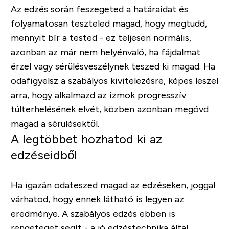
Az edzés során feszegeted a határaidat és
folyamatosan teszteled magad, hogy megtudd,
mennyit bír a tested - ez teljesen normális,
azonban az már nem helyénvaló, ha fájdalmat
érzel vagy sérülésveszélynek teszed ki magad. Ha
odafigyelsz a szabályos kivitelezésre, képes leszel
arra, hogy alkalmazd az izmok progresszív
túlterhelésének elvét, közben azonban megóvd
magad a sérülésektől.
A legtöbbet hozhatod ki az
edzéseidből
Ha igazán odateszed magad az edzéseken, joggal
várhatod, hogy ennek látható is legyen az
eredménye. A szabályos edzés ebben is
rengeteget segít - a jó edzéstechnika által