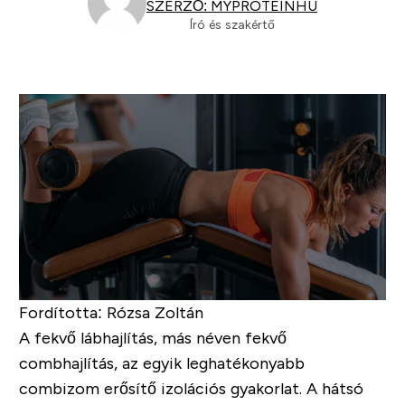
SZERZŐ: MYPROTEINHU
Író és szakértő
Fordította: Rózsa Zoltán
A fekvő lábhajlítás, más néven fekvő
combhajlítás, az egyik leghatékonyabb
combizom erősítő izolációs gyakorlat. A hátsó