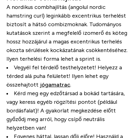
A nordikus combhajlítás
(angolul nordic
hamstring curl)
leginkább excentrikus terhelést
biztosít a hátsó combizmoknak. Tudományos
kutatások szerint a megfelelő izomerő és köteg
hossz hozzájárul a magas excentrikus terhelés
okozta sérülések kockázatának csökkentéséhez.
Ilyen terhelési forma lehet a sprint is.
Vegyél fel térdelő testhelyzetet! Helyezz a
térded alá puha felületet! Ilyen lehet egy
összehajtott
jógamatrac
.
Kérd meg egy edzőtársad a bokád tartására,
vagy keress egyéb rögzítési pontot (például
bordásfalat)! A gyakorlat megkezdése előtt
győződj meg arról, hogy csípő neutrális
helyzetben van!
Egyenes háttal, lassan dőlj előre! Használd a