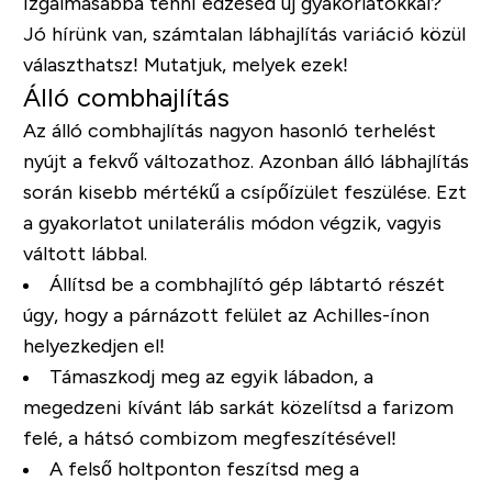
izgalmasabbá tenni edzésed új gyakorlatokkal?
Jó hírünk van, számtalan lábhajlítás variáció közül
választhatsz! Mutatjuk, melyek ezek!
Álló combhajlítás
Az álló combhajlítás nagyon hasonló terhelést
nyújt a fekvő változathoz. Azonban álló lábhajlítás
során kisebb mértékű a csípőízület feszülése. Ezt
a gyakorlatot unilaterális módon végzik, vagyis
váltott lábbal.
Állítsd be a combhajlító gép lábtartó részét
úgy, hogy a párnázott felület az Achilles-ínon
helyezkedjen el!
Támaszkodj meg az egyik lábadon, a
megedzeni kívánt láb sarkát közelítsd a farizom
felé, a hátsó combizom megfeszítésével!
A felső holtponton feszítsd meg a