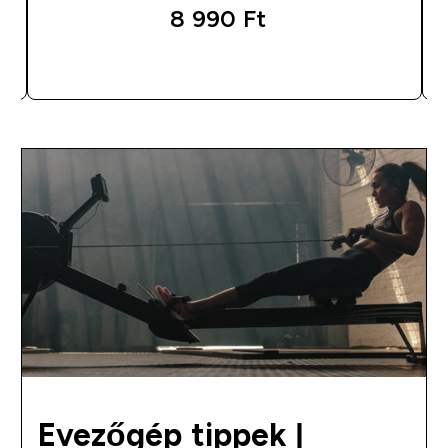
8 990 Ft‎
GYORS VÁSÁRLÁS
Evezőgép tippek |