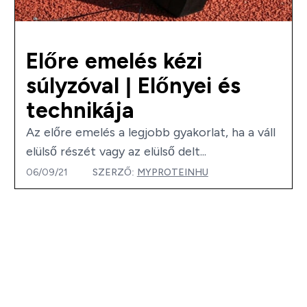
Előre emelés kézi
súlyzóval | Előnyei és
technikája
Az előre emelés a legjobb gyakorlat, ha a váll
elülső részét vagy az elülső delt...
06/09/21
SZERZŐ:
MYPROTEINHU