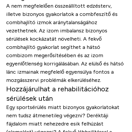
A nem megfelelően összeállított edzésterv,
illetve bizonyos gyakorlatok a combfeszítő és
combhajlító izmok aránytalanságához
vezethetnek. Az izom imbalansz bizonyos
sérülések kockázatát növelheti. A fekvő
combhajlító gyakorlat segíthet a hátsó
combizom megerősítésében és az izom
egyenlőtlenség korrigálásában. Az elülső és hátsó
lánc izmainak megfelelő egyensúlya fontos a
mozgásszervi problémák elkerüléséhez.
Hozzájárulhat a rehabilitációhoz
sérülések után
Egy sportsérülés miatt bizonyos gyakorlatokat
nem tudsz átmenetileg végezni? Deréktáji
fájdalom miatt nehezedre esik felhúzást
(elemelést) végezni? A fekvő lábhajlítással a