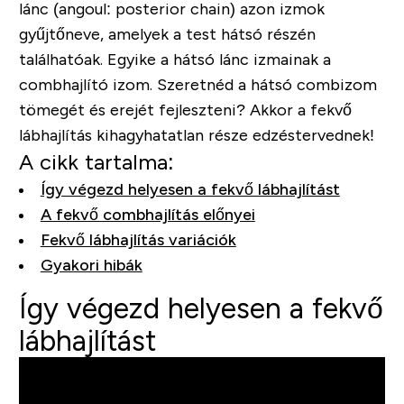
lánc
(angoul: posterior chain)
azon izmok
gyűjtőneve, amelyek a test hátsó részén
találhatóak. Egyike a hátsó lánc izmainak a
combhajlító izom. Szeretnéd a hátsó combizom
tömegét és erejét fejleszteni? Akkor a fekvő
lábhajlítás kihagyhatatlan része edzéstervednek!
A cikk tartalma:
Így végezd helyesen a fekvő lábhajlítást
A fekvő combhajlítás előnyei
Fekvő lábhajlítás variációk
Gyakori hibák
Így végezd helyesen a fekvő
lábhajlítást