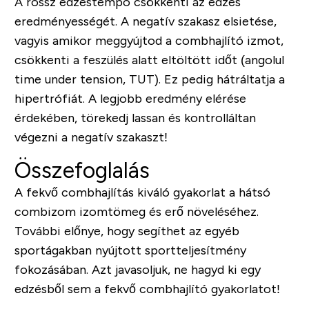
A rossz edzéstempó csökkenti az edzés
eredményességét. A negatív szakasz elsietése,
vagyis amikor meggyújtod a combhajlító izmot,
csökkenti a feszülés alatt eltöltött időt
(angolul
time under tension, TUT)
. Ez pedig hátráltatja a
hipertrófiát. A legjobb eredmény elérése
érdekében, törekedj lassan és kontrolláltan
végezni a negatív szakaszt!
Összefoglalás
A fekvő combhajlítás kiváló gyakorlat a hátsó
combizom izomtömeg és erő növeléséhez.
További előnye, hogy segíthet az egyéb
sportágakban nyújtott sportteljesítmény
fokozásában. Azt javasoljuk, ne hagyd ki egy
edzésből sem a fekvő combhajlító gyakorlatot!