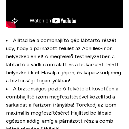
Állítsd be a combhajlító gép lábtartó részét
úgy, hogy a párnázott felület az Achilles-ínon
helyezkedjen el! A megfelelő testhelyzetben a
lábtartó a vádli izom alatt és a bokaízület felett
helyezkedik el. Hasalj a gépre, és kapaszkodj meg
a biztonsági fogantyúkban!
A biztonságos pozíció felvételét követően a
combhajlító izom megfeszítésével közelítsd a
sarkaidat a farizom irányába! Törekedj az izom
maximális megfeszítésére! Hajlítsd be lábaid
egészen addig, amíg a párnázott rész a comb
hátsó részébe ütközik!