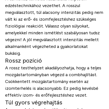
edzéstechnikához vezethet. A rosszul
megválasztott, túl alacsony intenzitás pedig nem
vált ki az erő- és izomfejlesztéshez szükséges
fiziológiai reakciót. Válassz olyan súlyokat,
amelyekkel minden ismétlést szabályosan tudsz
végezni! A jól megválasztott intenzitás mellett
alkalmanként végezheted a gyakorlatokat
bukásig.
Rossz pozíció
A rossz testhelyzet akadályozhatja, hogy a teljes
mozgástartományban végezd a combhajlítást.
Csökkentett mozgástartomány esetén az
izomterhelés is alacsonyabb. Ez pedig kevésbé
effektív izom- és erőfejlesztéshez vezet.
Túl gyors végrehajtás