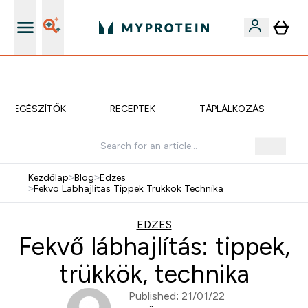
iOS és Android app
KIEGÉSZÍTŐK
RECEPTEK
TÁPLÁLKOZÁS
Kezdőlap
>
Blog
>
Edzes
>
Fekvo Labhajlitas Tippek Trukkok Technika
EDZES
Fekvő lábhajlítás: tippek,
trükkök, technika
Published: 21/01/22