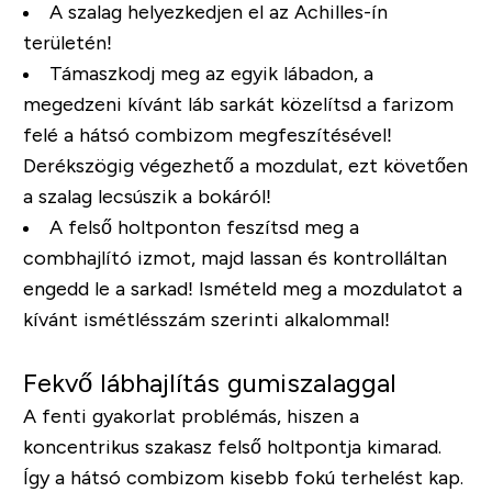
A szalag helyezkedjen el az Achilles-ín
területén!
Támaszkodj meg az egyik lábadon, a
megedzeni kívánt láb sarkát közelítsd a farizom
felé a hátsó combizom megfeszítésével!
Derékszögig végezhető a mozdulat, ezt követően
a szalag lecsúszik a bokáról!
A felső holtponton feszítsd meg a
combhajlító izmot, majd lassan és kontrolláltan
engedd le a sarkad! Ismételd meg a mozdulatot a
kívánt ismétlésszám szerinti alkalommal!
Fekvő lábhajlítás gumiszalaggal
A fenti gyakorlat problémás, hiszen a
koncentrikus szakasz felső holtpontja kimarad.
Így a hátsó combizom kisebb fokú terhelést kap.