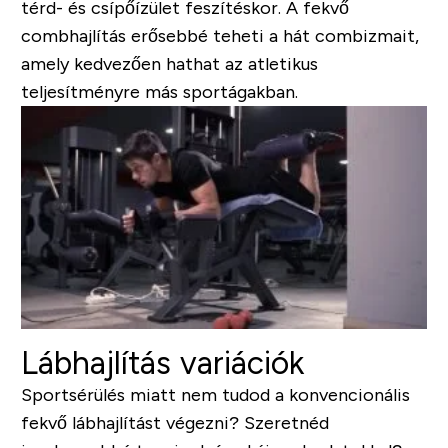
térd- és csípőízület feszítéskor. A fekvő
combhajlítás erősebbé teheti a hát combizmait,
amely kedvezően hathat az atletikus
teljesítményre más sportágakban.
Lábhajlítás variációk
Sportsérülés miatt nem tudod a konvencionális
fekvő lábhajlítást végezni? Szeretnéd