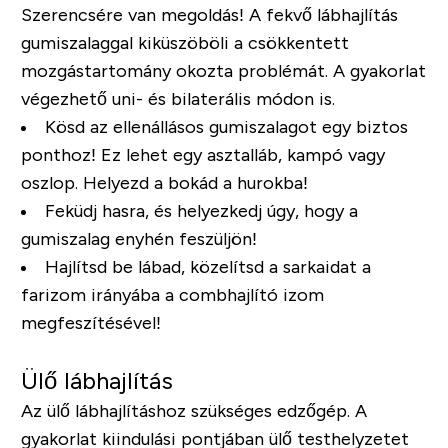
Szerencsére van megoldás! A fekvő lábhajlítás
gumiszalaggal kiküszöböli a csökkentett
mozgástartomány okozta problémát. A gyakorlat
végezhető uni- és bilaterális módon is.
Kösd az ellenállásos gumiszalagot egy biztos
ponthoz! Ez lehet egy asztalláb, kampó vagy
oszlop. Helyezd a bokád a hurokba!
Feküdj hasra, és helyezkedj úgy, hogy a
gumiszalag enyhén feszüljön!
Hajlítsd be lábad, közelítsd a sarkaidat a
farizom irányába a combhajlító izom
megfeszítésével!
Ülő lábhajlítás
Az ülő lábhajlításhoz szükséges edzőgép. A
gyakorlat kiindulási pontjában ülő testhelyzetet