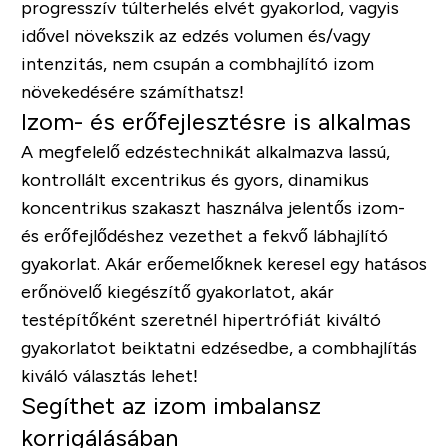
progresszív túlterhelés elvét gyakorlod, vagyis
idővel növekszik az edzés volumen és/vagy
intenzitás, nem csupán a combhajlító izom
növekedésére számíthatsz!
Izom- és erőfejlesztésre is alkalmas
A megfelelő edzéstechnikát alkalmazva lassú,
kontrollált excentrikus és gyors, dinamikus
koncentrikus szakaszt használva jelentős izom-
és erőfejlődéshez vezethet a fekvő lábhajlító
gyakorlat. Akár erőemelőknek keresel egy hatásos
erőnövelő kiegészítő gyakorlatot, akár
testépítőként szeretnél hipertrófiát kiváltó
gyakorlatot beiktatni edzésedbe, a combhajlítás
kiváló választás lehet!
Segíthet az izom imbalansz
korrigálásában