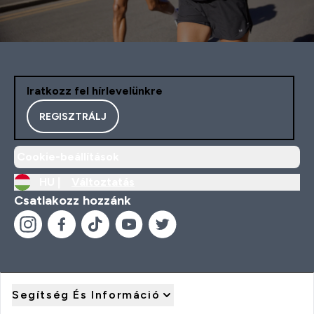
Iratkozz fel hírlevelünkre
REGISZTRÁLJ
Cookie-beállítások
HU |
Változtatás
Csatlakozz hozzánk
Segítség És Információ