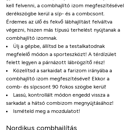
kell felvenni, a combhajlító izom megfeszítésével
derékszögbe kerül a síp- és a combcsont.
Érdemes az ülő és fekvő lábhajlítást felváltva
végezni, hiszen más típusú terhelést nyújtanak a
combhajlító izomnak.
Ülj a gépbe, állítsd be a testalkatodnak
megfelelő módon a sporteszközt! A térdízület
felett legyen a párnázott lábrögzítő rész!
Közelítsd a sarkaidat a farizom irányába a
combhajlító izom megfeszítésével! Ekkor a
comb- és sípcsont 90 fokos szögbe kerül!
Lassú, kontrollált módon engedd vissza a
sarkadat a hátsó combizom megnyújtásához!
Ismételd meg a mozdulatot!
Nordikus combhajlítás