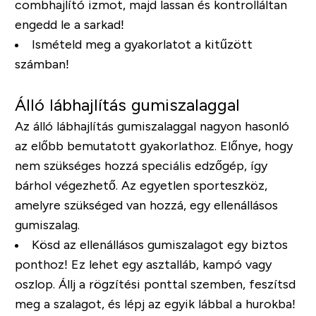
combhajlító izmot, majd lassan és kontrolláltan
engedd le a sarkad!
Ismételd meg a gyakorlatot a kitűzött
számban!
Álló lábhajlítás gumiszalaggal
Az álló lábhajlítás gumiszalaggal nagyon hasonló
az előbb bemutatott gyakorlathoz. Előnye, hogy
nem szükséges hozzá speciális edzőgép, így
bárhol végezhető. Az egyetlen sporteszköz,
amelyre szükséged van hozzá, egy ellenállásos
gumiszalag.
Kösd az ellenállásos gumiszalagot egy biztos
ponthoz! Ez lehet egy asztalláb, kampó vagy
oszlop. Állj a rögzítési ponttal szemben, feszítsd
meg a szalagot, és lépj az egyik lábbal a hurokba!