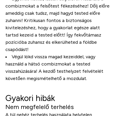
combizmokat a felsőtest fékezéséhez! Dőlj előre
ameddig csak tudsz, majd hagyd tested előre
zuhanni! Kritikusan fontos a biztonságos
kivitelezéshez, hogy a gyakorlat egésze alatt
tartsd kezeid a tested előtt! Így fekvőtámasz
pozícióba zuhansz és elkerülheted a földbe
csapódást!
Végül lökd vissza magad kezeiddel, vagy
használd a hátsó combizmokat a tested
visszahúzására! A kezdő testhelyzet felvételét
követően megismételhető a mozdulat.
Gyakori hibák
Nem megfelelő terhelés
A túl nehéz terhelés használata helytelen