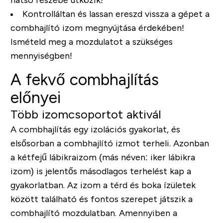
Kontrolláltan és lassan ereszd vissza a gépet a
combhajlító izom megnyújtása érdekében!
Ismételd meg a mozdulatot a szükséges
mennyiségben!
A fekvő combhajlítás
előnyei
Több izomcsoportot aktivál
A combhajlítás egy izolációs gyakorlat, és
elsősorban a combhajlító izmot terheli. Azonban
a kétfejű lábikraizom (más néven: iker lábikra
izom) is jelentős másodlagos terhelést kap a
gyakorlatban. Az izom a térd és boka ízületek
között található és fontos szerepet játszik a
combhajlító mozdulatban. Amennyiben a