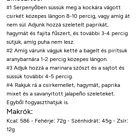
#1 Serpenyőben süssük meg a
kockára vágott
csirkét közepes lángon 8-10 percig, vagy amíg át
nem sül.
Adjunk hozzá szeletelt paprikát,
hagymát és fajita fűszert, és további 3-4 percig
sütjük, amíg puha nem lesz.
#2 Amíg várunk vágjuk ketté a bagelt és pirítsuk
aranybarnára 1-2 percig közepes lángon.
#3 Adjuk hozzá a marinara szószt és a sajtot és
süssük további 4-5 percig.
#4 Rakjuk rá a csirkemellet, hagymát, paprika
mixet és a savanyított jalapeño szeleteket.
Egyből fogyaszthatjuk is.
Makrók:
Kcal: 586 - Fehérje: 72g - Szénhidrát: 45g - Zsír:
12g