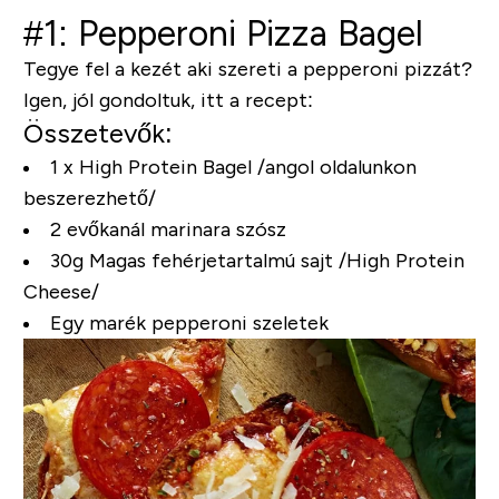
#1: Pepperoni Pizza Bagel
Tegye fel a kezét aki szereti a pepperoni pizzát?
Igen, jól gondoltuk, itt a recept:
Összetevők:
1 x High Protein Bagel
/
angol oldalunkon
beszerezhető/
2 evőkanál marinara szósz
30g Magas fehérjetartalmú sajt
/High Protein
Cheese/
Egy marék pepperoni szeletek