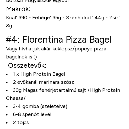
borssal. Fogyasszuk egyből.
Makrók:
Kcal: 390 - Fehérje: 35g - Szénhidrát: 44g - Zsír:
8g
#4: Florentina Pizza Bagel
Vagy hívhatjuk akár küklopsz/popeye pizza
bagelnek is :)
Összetevők:
1 x High Protein Bagel
2 evőkanál marinara szósz
30g Magas fehérjetartalmú sajt
/High Protein
Cheese/
3-4 gomba (szeletelve)
6-8 spenót levél
2 tojás