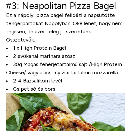
#3: Neapolitan Pizza Bagel
Ez a nápolyi pizza bagel felidézi a napsütötte
tengerpartokat Nápolyban. Oké lehet, hogy nem
teljesen, de azért elég jó szerintünk.
Összetevők:
1 x High Protein Bagel
2 evőkanál marinara szósz
30g Magas fehérjetartalmú sajt
/High Protein
Cheese/
vagy alacsony zsírtartalmú mozzarella
2-4 Bazsalikom levél
Csipet só és bors