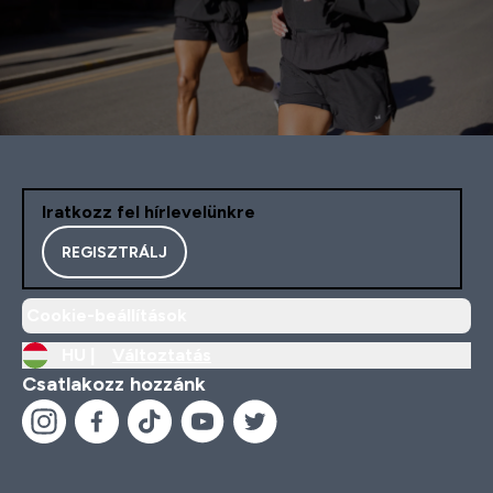
Iratkozz fel hírlevelünkre
REGISZTRÁLJ
Cookie-beállítások
HU |
Változtatás
Csatlakozz hozzánk