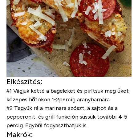
Elkészítés:
#1 Vágjuk ketté a bageleket és pirítsuk meg őket
közepes hőfokon 1-2percig aranybarnára.
#2 Tegyük rá a marinara szószt, a sajtot és a
pepperonit, és grill funkción süssük további 4-5
percig. Egyből fogyaszthatjuk is.
Makrók: