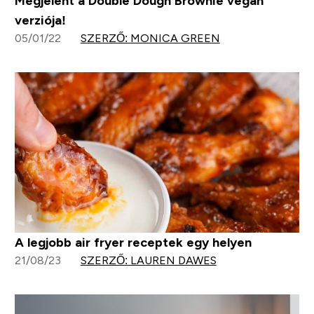
Megjelent a Double Dough Brownie vegán
verziója!
05/01/22
SZERZŐ: MONICA GREEN
A legjobb air fryer receptek egy helyen
21/08/23
SZERZŐ: LAUREN DAWES