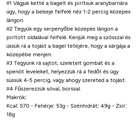
#1 Vágjuk ketté a bagelt és pirítsuk aranybarnára
úgy, hogy a belseje felfelé néz 1-2 percig közepes
lángon.
#2 Tegyük egy serpenyőbe közepes lángon a
pirított oldalával felfelé. Kenjük meg a szósszal és
üssük rá a tojást a bagel tetejére, hogy a sárgája a
közepébe menjen.
#3 Tegyünk rá sajtot, szeletelt gombát és a
spenót leveleket, helyezzük rá a fedőt és úgy
süssük 4-5 percig, vagy ahogy szereted a tojást.
#4 Fűszerezzük sóval, borssal.
Makrók:
Kcal: 570 - Fehérje: 53g - Szénhidrát: 49g - Zsír:
18g