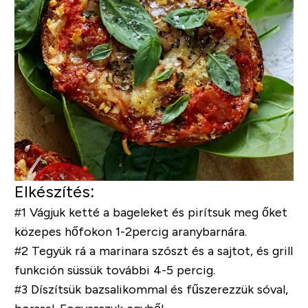
Elkészítés:
#1 Vágjuk ketté a bageleket és pirítsuk meg őket
közepes hőfokon 1-2percig aranybarnára.
#2 Tegyük rá a marinara szószt és a sajtot, és grill
funkción süssük további 4-5 percig.
#3 Díszítsük bazsalikommal és fűszerezzük sóval,