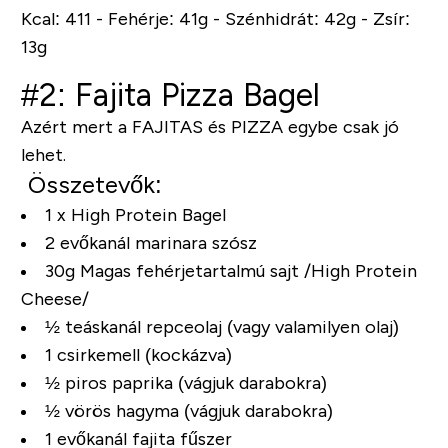
Kcal: 411 - Fehérje: 41g - Szénhidrát: 42g - Zsír:
13g
#2: Fajita Pizza Bagel
Azért mert a FAJITAS és PIZZA egybe csak jó
lehet.
Összetevők:
1 x High Protein Bagel
2 evőkanál marinara szósz
30g Magas fehérjetartalmú sajt
/High Protein
Cheese/
½ teáskanál repceolaj (vagy valamilyen olaj)
1 csirkemell (kockázva)
½ piros paprika (vágjuk darabokra)
½ vörös hagyma (vágjuk darabokra)
1 evőkanál fajita fűszer