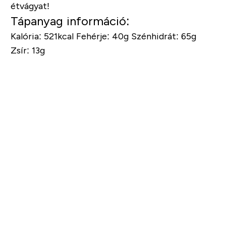
étvágyat!
Tápanyag információ:
Kalória: 521kcal
Fehérje: 40g
Szénhidrát: 65g
Zsír: 13g