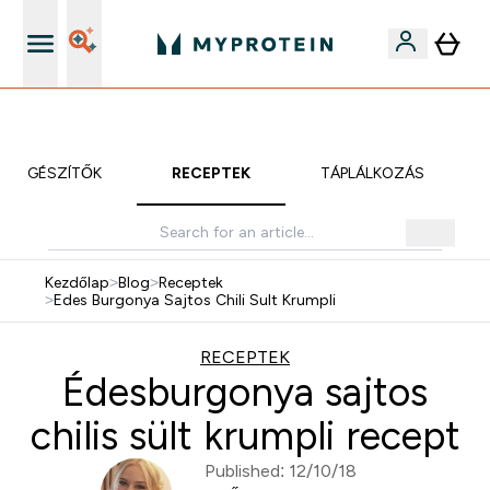
iOS és Android app
Ak
KIEGÉSZÍTŐK
RECEPTEK
TÁPLÁLKOZÁS
Kezdőlap
>
Blog
>
Receptek
>
Edes Burgonya Sajtos Chili Sult Krumpli
RECEPTEK
Édesburgonya sajtos
chilis sült krumpli recept
Published: 12/10/18