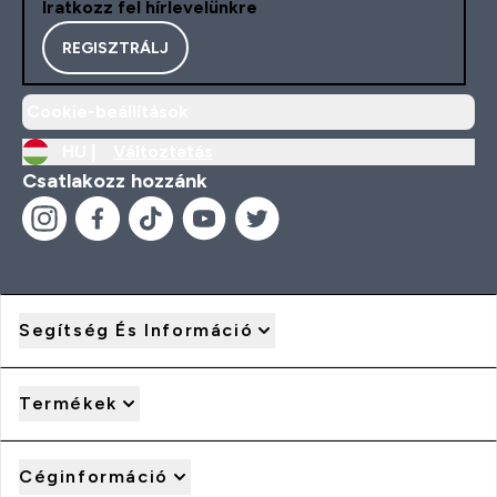
Iratkozz fel hírlevelünkre
REGISZTRÁLJ
Cookie-beállítások
HU |
Változtatás
Csatlakozz hozzánk
Segítség És Információ
Termékek
Céginformáció