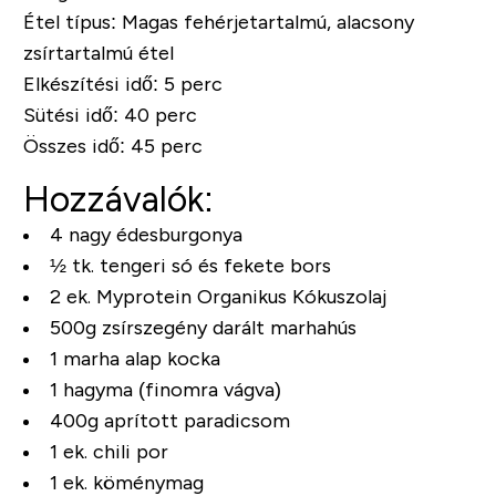
Étel típus:
Magas fehérjetartalmú, alacsony
zsírtartalmú étel
Elkészítési idő:
5 perc
Sütési idő:
40 perc
Összes idő:
45 perc
Hozzávalók:
4 nagy édesburgonya
½ tk. tengeri só és fekete bors
2 ek. Myprotein Organikus Kókuszolaj
500g zsírszegény darált marhahús
1 marha alap kocka
1 hagyma (finomra vágva)
400g aprított paradicsom
1 ek. chili por
1 ek. köménymag