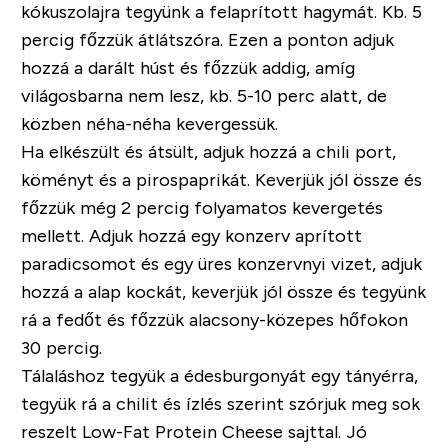
kókuszolajra tegyünk a felaprított hagymát. Kb. 5
percig főzzük átlátszóra. Ezen a ponton adjuk
hozzá a darált húst és főzzük addig, amíg
világosbarna nem lesz, kb. 5-10 perc alatt, de
közben néha-néha kevergessük.
Ha elkészült és átsült, adjuk hozzá a chili port,
köményt és a pirospaprikát. Keverjük jól össze és
főzzük még 2 percig folyamatos kevergetés
mellett. Adjuk hozzá egy konzerv aprított
paradicsomot és egy üres konzervnyi vizet, adjuk
hozzá a alap kockát, keverjük jól össze és tegyünk
rá a fedőt és főzzük alacsony-közepes hőfokon
30 percig.
Tálaláshoz tegyük a édesburgonyát egy tányérra,
tegyük rá a chilit és ízlés szerint szórjuk meg sok
reszelt Low-Fat Protein Cheese sajttal. Jó