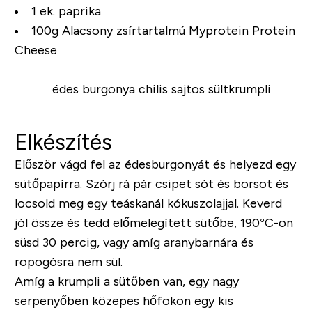
1 ek. paprika
100g Alacsony zsírtartalmú Myprotein Protein
Cheese
Elkészítés
Először vágd fel az édesburgonyát és helyezd egy
sütőpapírra. Szórj rá pár csipet sót és borsot és
locsold meg egy teáskanál kókuszolajjal. Keverd
jól össze és tedd előmelegített sütőbe, 190°C-on
süsd 30 percig, vagy amíg aranybarnára és
ropogósra nem sül.
Amíg a krumpli a sütőben van, egy nagy
serpenyőben közepes hőfokon egy kis