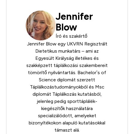
Jennifer
Blow
Író és szakértő
Jennifer Blow egy
UKVRN
Regisztrált
Dietetikus munkatárs – ami az
Egyesült Királyság illetékes és
szakképzett táplálkozási szakembereit
tömörítő nyilvántartás. Bachelor’s of
Science diplomát szerzett
Táplálkozástudományokból és Msc
diplomát Táplálkozás kutatásból,
jelenleg pedig sporttáplálék-
kiegészítők használatára
specializálódott, amelyeket
bizonyítékokon alapuló kutatásokkal
támaszt alá.