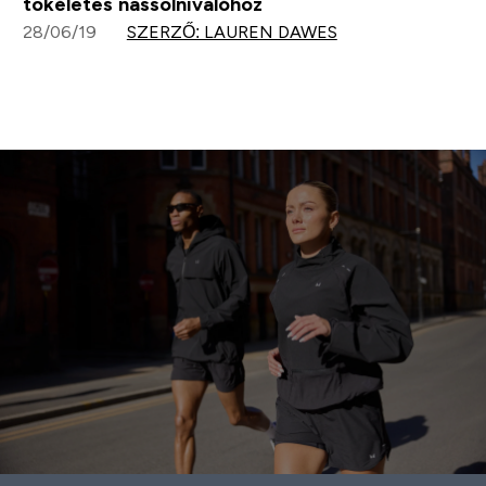
tökéletes nassolnivalóhoz
28/06/19
SZERZŐ: LAUREN DAWES