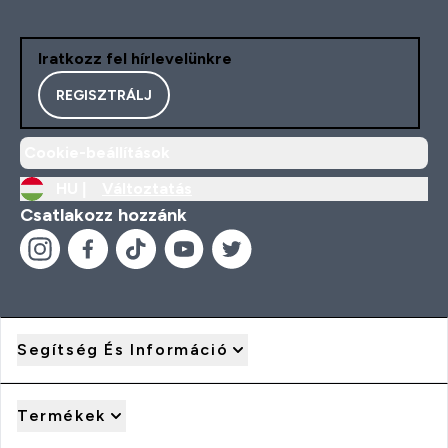
Iratkozz fel hírlevelünkre
REGISZTRÁLJ
Cookie-beállítások
HU |
Változtatás
Csatlakozz hozzánk
Segítség És Információ
Termékek