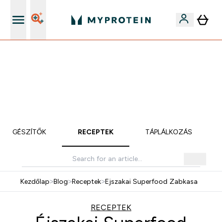
Páratlan minőség
Mydays Multibuy | Akár extra 5-10% OFF ruhákra vagy
vitaminokra | MÁR CSAK
0 0
:
0 2
:
0 1
:
4 5
Nap
Óra
Perc
Mp
KIEGÉSZÍTŐK
RECEPTEK
TÁPLÁLKOZÁS
Kezdőlap
>
Blog
>
Receptek
>
Ejszakai Superfood Zabkasa
RECEPTEK