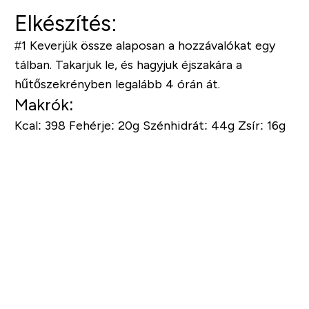
Elkészítés:
#1
Keverjük össze alaposan a hozzávalókat egy
tálban. Takarjuk le, és hagyjuk éjszakára a
hűtőszekrényben legalább 4 órán át.
Makrók:
Kcal: 398
Fehérje: 20g
Szénhidrát: 44g
Zsír: 16g