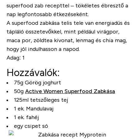
superfood zab recepttel – tökéletes ébresztő a
nap legfontosabb étkezéseként.
A superfood zabkása telis tele van energiadús és
tápláló összetevőkkel, mint például virágpor,
maca por, zöldtea kivonat, lenmag és chia mag,
hogy jól indulhasson a napod.
Adag:
1
Hozzávalók:
75g Görög joghurt
50g
Active Women Superfood Zabkása
125ml tetszőleges tej
1 ek. Mandulavaj
1 ek. fahéj
egy csipet só