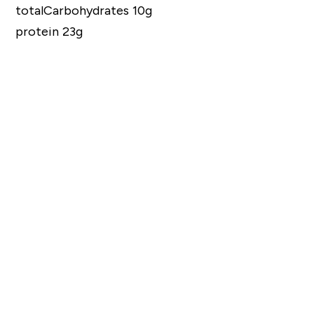
totalCarbohydrates 10g
protein 23g