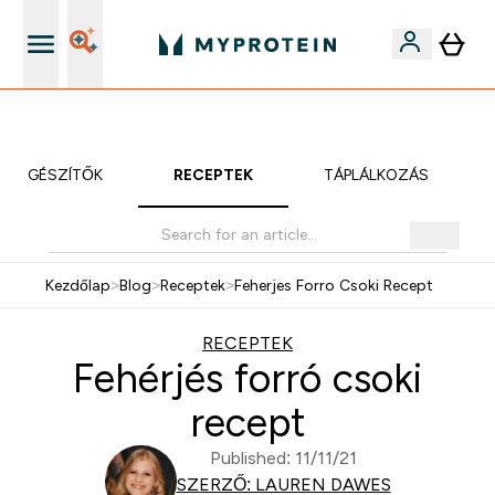
iOS és Android app
KIEGÉSZÍTŐK
RECEPTEK
TÁPLÁLKOZÁS
Kezdőlap
>
Blog
>
Receptek
>
Feherjes Forro Csoki Recept
RECEPTEK
Fehérjés forró csoki
recept
Published: 11/11/21
SZERZŐ: LAUREN DAWES