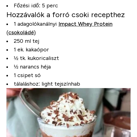
Főzési idő: 5 perc
Hozzávalók a forró csoki recepthez
1 adagolókanálnyi
Impact Whey Protein
(csokoládé)
250 ml tej
1 ek. kakaópor
½ tk. kukoricaliszt
½ narancs héja
1 csipet só
tálaláshoz: light tejszínhab