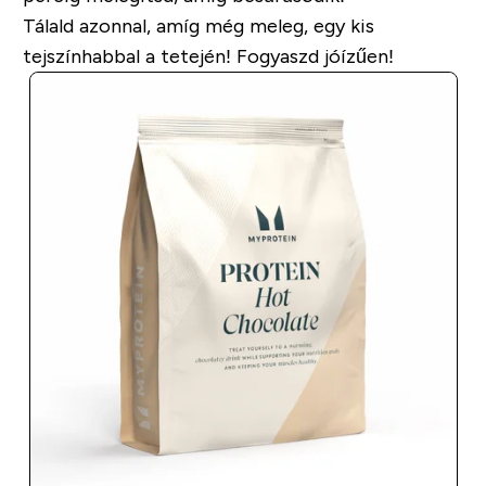
Tálald azonnal, amíg még meleg, egy kis
tejszínhabbal a tetején! Fogyaszd jóízűen!