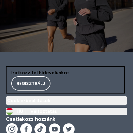
Iratkozz fel hírlevelünkre
REGISZTRÁLJ
Cookie-beállítások
HU |
Változtatás
Csatlakozz hozzánk