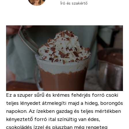
Író és szakértő
Ez a szuper sűrű és krémes fehérjés forró csoki
teljes lényedet átmelegíti majd a hideg, borongós
napokon. Az ízekben gazdag és teljes mértékben
kényeztető forró ital színültig van édes,
csokoládés ízzel és pluszban még rengeteg