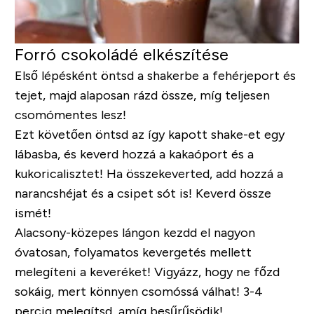
Forró csokoládé elkészítése
Első lépésként öntsd a shakerbe a fehérjeport és
tejet, majd alaposan rázd össze, míg teljesen
csomómentes lesz!
Ezt követően öntsd az így kapott shake-et egy
lábasba, és keverd hozzá a kakaóport és a
kukoricalisztet! Ha összekeverted, add hozzá a
narancshéjat és a csipet sót is! Keverd össze
ismét!
Alacsony-közepes lángon kezdd el nagyon
óvatosan, folyamatos kevergetés mellett
melegíteni a keveréket! Vigyázz, hogy ne főzd
sokáig, mert könnyen csomóssá válhat! 3-4
percig melegítsd, amíg besűrűsödik!