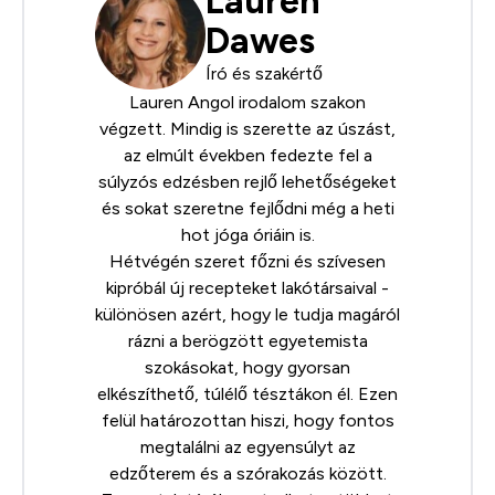
Lauren
Dawes
Író és szakértő
Lauren Angol irodalom szakon
végzett. Mindig is szerette az úszást,
az elmúlt években fedezte fel a
súlyzós edzésben rejlő lehetőségeket
és sokat szeretne fejlődni még a heti
hot jóga óriáin is.
Hétvégén szeret főzni és szívesen
kipróbál új recepteket lakótársaival -
különösen azért, hogy le tudja magáról
rázni a berögzött egyetemista
szokásokat, hogy gyorsan
elkészíthető, túlélő tésztákon él. Ezen
felül határozottan hiszi, hogy fontos
megtalálni az egyensúlyt az
edzőterem és a szórakozás között.