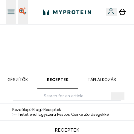
iOS és Android app
Mydays Multibuy | Akár extra 5-10% OFF ruhákra vagy
vitaminokra | MÁR CSAK
0 0
:
1 7
:
0 8
:
3 4
Nap
Óra
Perc
Mp
KIEGÉSZÍTŐK
RECEPTEK
TÁPLÁLKOZÁS
Kezdőlap
>
Blog
>
Receptek
>
Hihetetlenul Egyszeru Pestos Csirke Zoldsegekkel
RECEPTEK