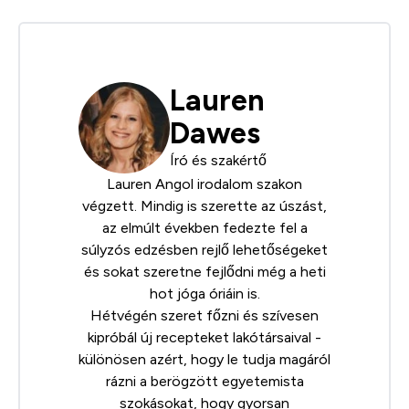
Lauren
Dawes
Író és szakértő
Lauren Angol irodalom szakon
végzett. Mindig is szerette az úszást,
az elmúlt években fedezte fel a
súlyzós edzésben rejlő lehetőségeket
és sokat szeretne fejlődni még a heti
hot jóga óriáin is.
Hétvégén szeret főzni és szívesen
kipróbál új recepteket lakótársaival -
különösen azért, hogy le tudja magáról
rázni a berögzött egyetemista
szokásokat, hogy gyorsan