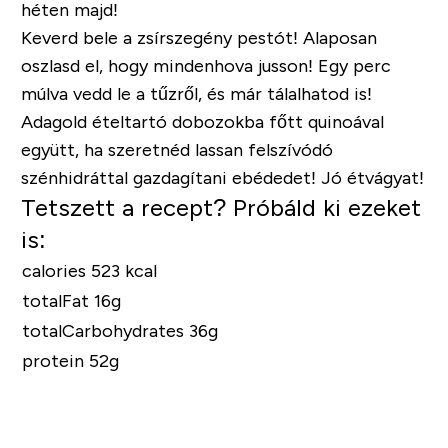
héten majd!
Keverd bele a zsírszegény pestót! Alaposan
oszlasd el, hogy mindenhova jusson! Egy perc
múlva vedd le a tűzről, és már tálalhatod is!
Adagold ételtartó dobozokba főtt quinoával
együtt, ha szeretnéd lassan felszívódó
szénhidráttal gazdagítani ebédedet! Jó étvágyat!
Tetszett a recept? Próbáld ki ezeket
is:
calories 523 kcal
totalFat 16g
totalCarbohydrates 36g
protein 52g