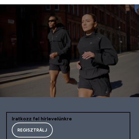
Iratkozz fel hírlevelünkre
REGISZTRÁLJ