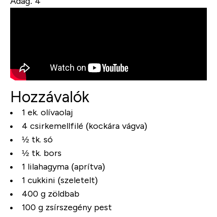
Adag: 4
Hozzávalók
1 ek. olívaolaj
4 csirkemellfilé (kockára vágva)
½ tk. só
½ tk. bors
1 lilahagyma (aprítva)
1 cukkini (szeletelt)
400 g zöldbab
100 g zsírszegény pest