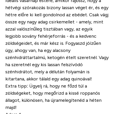
Ideális vasárnap estére, amikor rájössz, hogy a
hétvégi szórakozás bizony lassan véget ér, és egy
hétre előre ki kell gondolnod az ebédet. Csak vágj
össze egy nagy adag csirkemellet - amely, mint
azzal valószínűleg tisztában vagy, az egyik
legjobb sovány fehérjeforrás - és a kedvenc
zöldségeidet, és már kész is. Fogyaszd jóízűen
úgy, ahogy van, ha egy alacsony
szénhidráttartalmú, ketogén ételt szeretnél. Vagy
ha szeretnél egy kis lassan felszívódó
szénhidrátot, mely a délután folyamán is
kitartana, akkor tálald egy adag quinoával!
Extra tipp:
Ügyelj rá, hogy ne főzd túl a
zöldségeket, hogy megőrizd a kissé roppanós
állagot, különösen, ha újramelegítenéd a héten
majd!