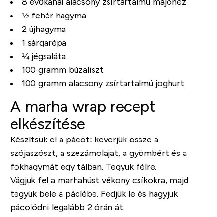
8 evőkanál alacsony zsírtartalmú majonéz
½ fehér hagyma
2 újhagyma
1 sárgarépa
¼ jégsaláta
100 gramm búzaliszt
100 gramm alacsony zsírtartalmú joghurt
A marha wrap recept
elkészítése
Készítsük el a pácot: keverjük össze a
szójaszószt, a szezámolajat, a gyömbért és a
fokhagymát egy tálban. Tegyük félre.
Vágjuk fel a marhahúst vékony csíkokra, majd
tegyük bele a páclébe. Fedjük le és hagyjuk
pácolódni legalább 2 órán át.