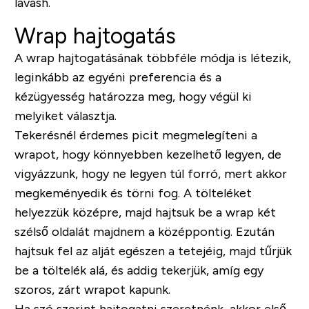
lavash.
Wrap hajtogatás
A wrap hajtogatásának többféle módja is létezik,
leginkább az egyéni preferencia és a
kézügyesség határozza meg, hogy végül ki
melyiket választja.
Tekerésnél érdemes picit megmelegíteni a
wrapot, hogy könnyebben kezelhető legyen, de
vigyázzunk, hogy ne legyen túl forró, mert akkor
megkeményedik és törni fog. A tölteléket
helyezzük középre, majd hajtsuk be a wrap két
szélső oldalát majdnem a középpontig. Ezután
hajtsuk fel az alját egészen a tetejéig, majd tűrjük
be a töltelék alá, és addig tekerjük, amíg egy
szoros, zárt wrapot kapunk.
Ha szó szerint hajtogatni szeretnénk, akkor első