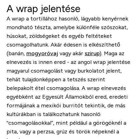
A wrap jelentése
A wrap a tortillához hasonló, lágyabb kenyérnek
mondható tészta, amelybe különféle szószokat,
húsokat, zöldségeket és egyéb feltéteket
csomagolhatunk. Akár édesen is elkészíthető
(banán,
mogyoróvaj
vagy akár
szirup
). Maga az
elnevezés is innen ered - az angol wrap jelentése
magyarul csomagolást vagy burkolatot jelent,
tehát tulajdonképpen a tetszés szerint
belepakolt étel csomagolása. A wrap elnevezés
egyébként az Egyesült Államokból ered, eredeti
formájának a mexikói burritót tekintik, de más
kultúrákban is találkozhatunk hasonló
“csomagolásokkal”, mint például a görögöknél a
pita, vagy a perzsa, grúz és török népeknél a