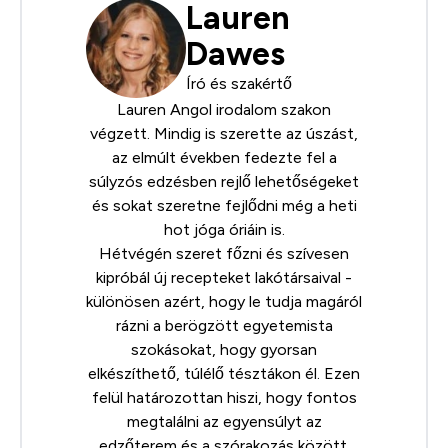
Lauren
Dawes
Író és szakértő
Lauren Angol irodalom szakon
végzett. Mindig is szerette az úszást,
az elmúlt években fedezte fel a
súlyzós edzésben rejlő lehetőségeket
és sokat szeretne fejlődni még a heti
hot jóga óriáin is.
Hétvégén szeret főzni és szívesen
kipróbál új recepteket lakótársaival -
különösen azért, hogy le tudja magáról
rázni a berögzött egyetemista
szokásokat, hogy gyorsan
elkészíthető, túlélő tésztákon él. Ezen
felül határozottan hiszi, hogy fontos
megtalálni az egyensúlyt az
edzőterem és a szórakozás között.