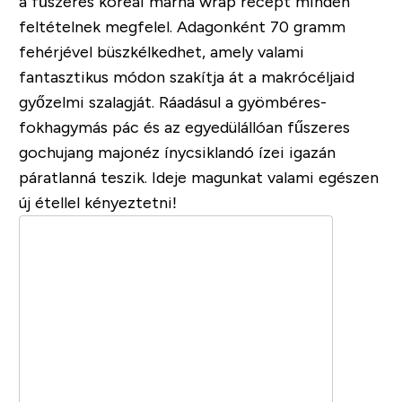
a fűszeres koreai marha wrap recept minden
feltételnek megfelel. Adagonként 70 gramm
fehérjével büszkélkedhet, amely valami
fantasztikus módon szakítja át a makrócéljaid
győzelmi szalagját. Ráadásul a gyömbéres-
fokhagymás pác és az egyedülállóan fűszeres
gochujang majonéz ínycsiklandó ízei igazán
páratlanná teszik. Ideje magunkat valami egészen
új étellel kényeztetni!