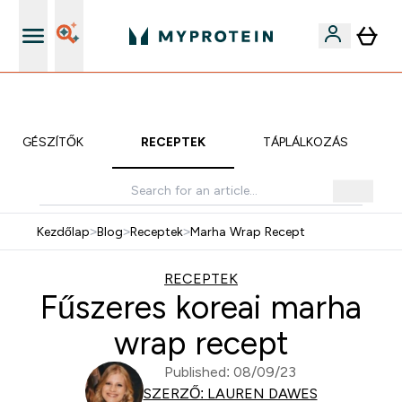
iOS és Android app
KIEGÉSZÍTŐK
RECEPTEK
TÁPLÁLKOZÁS
Kezdőlap
>
Blog
>
Receptek
>
Marha Wrap Recept
RECEPTEK
Fűszeres koreai marha
wrap recept
Published: 08/09/23
SZERZŐ: LAUREN DAWES