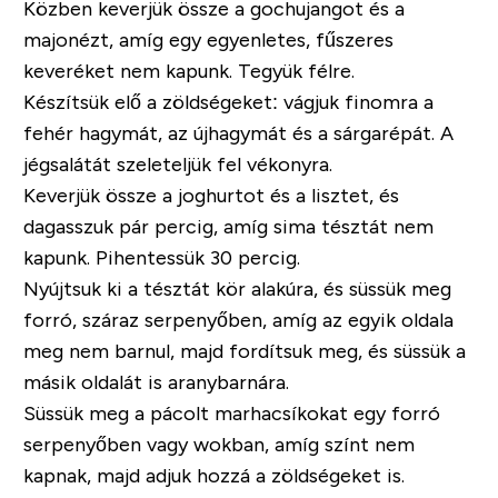
Közben keverjük össze a gochujangot és a
majonézt, amíg egy egyenletes, fűszeres
keveréket nem kapunk. Tegyük félre.
Készítsük elő a zöldségeket: vágjuk finomra a
fehér hagymát, az újhagymát és a sárgarépát. A
jégsalátát szeleteljük fel vékonyra.
Keverjük össze a joghurtot és a lisztet, és
dagasszuk pár percig, amíg sima tésztát nem
kapunk. Pihentessük 30 percig.
Nyújtsuk ki a tésztát kör alakúra, és süssük meg
forró, száraz serpenyőben, amíg az egyik oldala
meg nem barnul, majd fordítsuk meg, és süssük a
másik oldalát is aranybarnára.
Süssük meg a pácolt marhacsíkokat egy forró
serpenyőben vagy wokban, amíg színt nem
kapnak, majd adjuk hozzá a zöldségeket is.