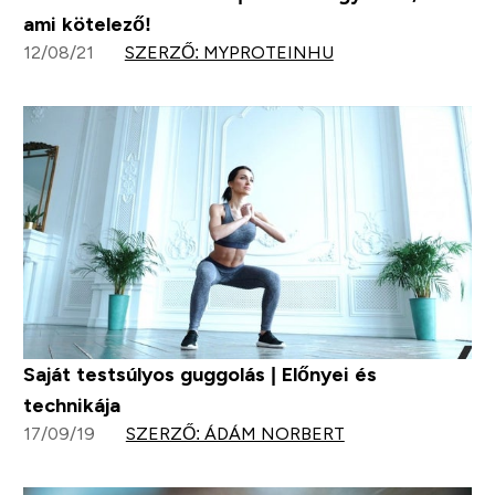
ami kötelező!
12/08/21
SZERZŐ: MYPROTEINHU
Saját testsúlyos guggolás | Előnyei és
technikája
17/09/19
SZERZŐ: ÁDÁM NORBERT