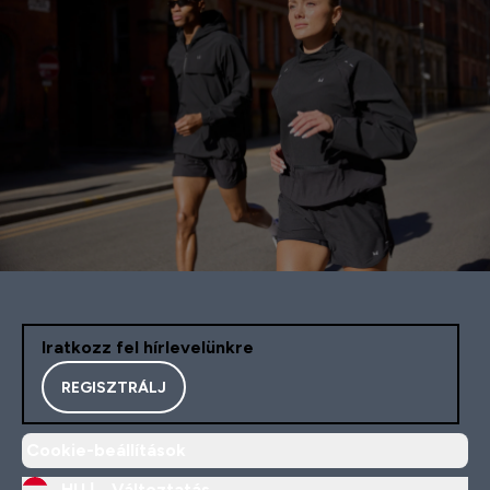
Iratkozz fel hírlevelünkre
REGISZTRÁLJ
Cookie-beállítások
HU |
Változtatás