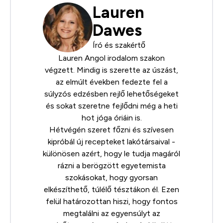
Lauren
Dawes
Író és szakértő
Lauren Angol irodalom szakon
végzett. Mindig is szerette az úszást,
az elmúlt években fedezte fel a
súlyzós edzésben rejlő lehetőségeket
és sokat szeretne fejlődni még a heti
hot jóga óriáin is.
Hétvégén szeret főzni és szívesen
kipróbál új recepteket lakótársaival -
különösen azért, hogy le tudja magáról
rázni a berögzött egyetemista
szokásokat, hogy gyorsan
elkészíthető, túlélő tésztákon él. Ezen
felül határozottan hiszi, hogy fontos
megtalálni az egyensúlyt az