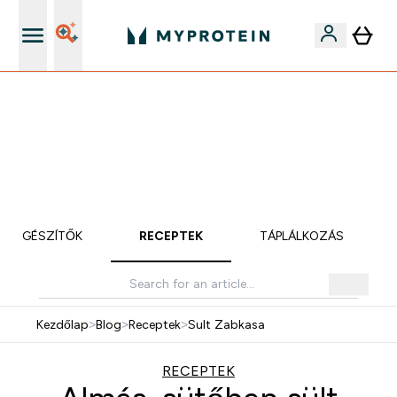
Páratlan minőség
Mydays Multibuy | Akár extra 5-10% OFF ruhákra vagy
vitaminokra | MÁR CSAK
0 0
:
1 3
:
3 2
:
5 7
Nap
Óra
Perc
Mp
KIEGÉSZÍTŐK
RECEPTEK
TÁPLÁLKOZÁS
Kezdőlap
>
Blog
>
Receptek
>
Sult Zabkasa
RECEPTEK