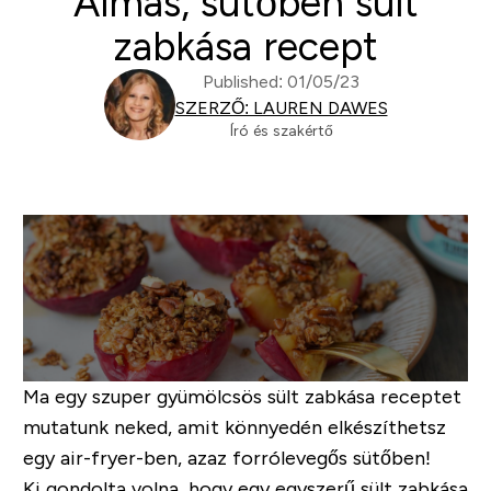
Almás, sütőben sült
zabkása recept
Published: 01/05/23
SZERZŐ: LAUREN DAWES
Író és szakértő
Ma egy szuper gyümölcsös sült zabkása receptet
mutatunk neked, amit könnyedén elkészíthetsz
egy air-fryer-ben, azaz forrólevegős sütőben!
Ki gondolta volna, hogy egy egyszerű sült zabkása