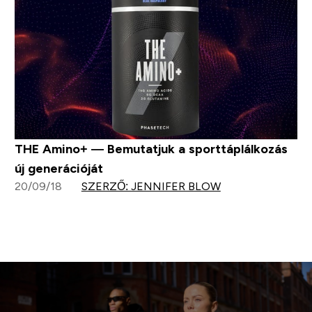
THE Amino+ — Bemutatjuk a sporttáplálkozás
új generációját
20/09/18
SZERZŐ: JENNIFER BLOW