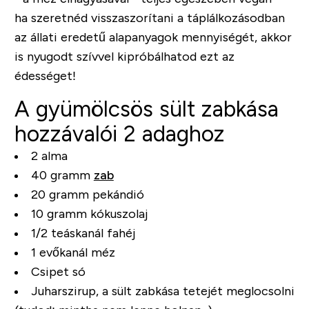
ha szeretnéd visszaszorítani a táplálkozásodban
az állati eredetű alapanyagok mennyiségét, akkor
is nyugodt szívvel kipróbálhatod ezt az
édességet!
A gyümölcsös sült zabkása
hozzávalói 2 adaghoz
2 alma
40 gramm
zab
20 gramm pekándió
10 gramm kókuszolaj
1/2 teáskanál fahéj
1 evőkanál méz
Csipet só
Juharszirup, a sült zabkása tetejét meglocsolni