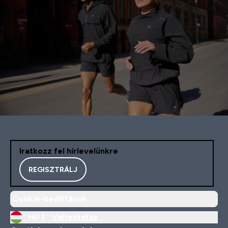
Iratkozz fel hírlevelünkre
REGISZTRÁLJ
Cookie-beállítások
HU |
Változtatás