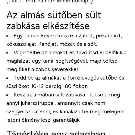
(tudod: mintha nem lenne holnap...)
Az almás sütőben sült
zabkása elkészítése
Egy tálban keverd össze a zabot, pekándiót,
kókuszolajat, fahéjat, mézet és a sót.
Vágd félbe az almákat és távolítsd el belőlük a
magházat egy kanál segítségével, majd töltsd
meg őket a zabos keverékkel.
Tedd be az almákat a forrólevegős sütőbe és
süsd őket 10-12 percig 180 fokon.
Kész az almában sült zabkása - locsold meg
annyi juharsziruppal, amennyit csak nem
szégyellsz rátenni, és kanalazd be még melegen!
Isteni élmény lesz, garantáljuk.
Tápértéke egy adagban