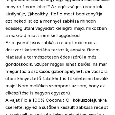
ennyire finom lehet? Az egészséges receptek
királynője,
@healthy_floflo
most bebizonyítja
ezt neked is: ez a mennyei zabkása minden
édesség utáni vágyadat kielégíti majd, miközben
a makróid miatt sem kell aggódnod.
Ez a gyümölcsös zabkása recept már-már a
desszert kategóriába tartozik, annyira finom,
ráadásul a természetesen édes ízéről a méz
gondoskodik. Szuper reggeli lehet belőle, ha már
meguntad a szokásos gabonapelyhet, de vacsora
utáni kényeztető falatként is tökéletesen beválik
majd! Nem mellékes szempont az sem, hogy az
elkészítése is nagyon egyszerű.
A vajat Flo a
100% Coconut Oil kókuszolajunkra
cserélte, így ez a sütőben készült zabkása recept
- a méz elhagyásával - teljes egészében vegán -