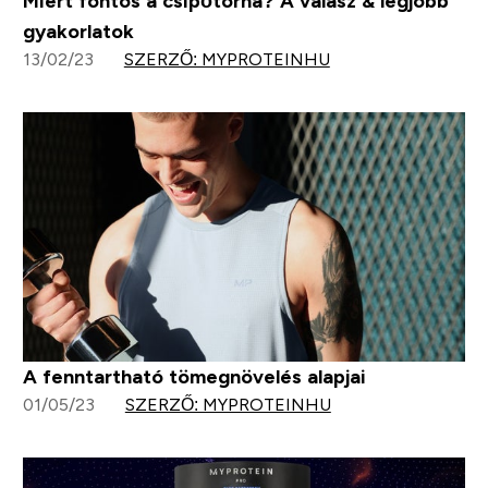
Miért fontos a csípőtorna? A válasz & legjobb
gyakorlatok
13/02/23
SZERZŐ: MYPROTEINHU
A fenntartható tömegnövelés alapjai
01/05/23
SZERZŐ: MYPROTEINHU