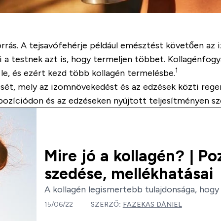
rrás. A tejsavófehérje például emésztést követően az i
lzi a testnek azt is, hogy termeljen többet. Kollagénfog
1
 le, és ezért kezd több kollagén termelésbe.
ését, mely az izomnövekedést és az edzések közti rege
ozíciódon és az edzéseken nyújtott teljesítményen szer
Mire jó a kollagén? | Po
szedése, mellékhatásai
A kollagén legismertebb tulajdonsága, hogy 
15/06/22
SZERZŐ:
FAZEKAS DÁNIEL