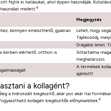
ott fejtik ki hatásukat, ahol éppen használják. Kutatás
4
használat mellett.
Megjegyzés
khez, könnyen emészthető, gyakran
Lehet, hogy vegá
Tájékozódj, melyi
Drágább lehet.
Tá
s körben elérhető, otthon is
Sótartalma magas
meghatározni.
A termékek kolla
rugalmasságát
ajánlott!
asztani a kollagént?
eg a hidrolizált kiegészítő, akár por akár ital formáb
4
t fogyasztható kollagén kiegészítők előnyösebbek.