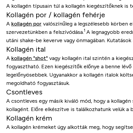
A kollagén típusain túl a kollagén kiegészítőknek is t
Kollagén por / kollagén fehérje
A
kollagén por
valószínűleg a legszélesebb körben el
1
szervezetünkben a felszívódása.
A legnagyobb eredm
utáni shake-be keverve vagy önmagában. Kutatások a
Kollagén ital
A
kollagén "shot"
vagy kollagén ital szintén a kiegé
fogyasztható. Ezen kiegészítők előnye a benne lévő 
legelőnyösebbek. Ugyanakkor a kollagén italok költ
megoldható fogyasztásuk.
Csontleves
A csontleves egy másik kiváló mód, hogy a kollagén
kollagént. Előre elkészítve is találkozhatunk velük 
Kollagén krém
A kollagén krémeket úgy alkották meg, hogy segítsen