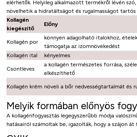
elérhetők. Helyileg alkalmazott termékről lévén szó, 
növelhetik a hidratáltságot és rugalmasságot tartós 
Kollagén
Előny
kiegészítő
könnyen adagolható italokhoz, étele
Kollagén por
támogatja az izomnövekedést
Kollagén ital
kényelmes
a kollagén természetes forrása, széle
Csontleves
elkészíthető
Kollagén krém
növeli a bőr nedvességtartalmát és 
Melyik formában előnyös fogy
A kollagénfogyasztás legegyszerűbb módja valószínűl
hatásairól számoltak be, igazolták, hogy a szájon á