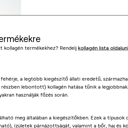
ermékekre
lt kollagén termékekhez? Rendelj
kollagén lista oldalun
hérje, a legtöbb kiegészítő állati eredetű, származhat 
 részben lebontott) kollagén hatása tűnik a legjobbnak.
akran használják főzés során.
alálható meg általában a kiegészítőkben. Ezek a típuso
ó), ízületek párnázottságát, valamint a bőr, haj és k