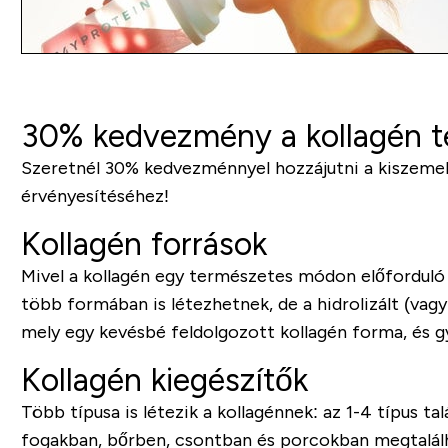
30% kedvezmény a kollagén t
Szeretnél 30% kedvezménnyel hozzájutni a kiszeme
érvényesítéséhez!
Kollagén források
Mivel a kollagén egy természetes módon előforduló fe
több formában is létezhetnek, de a hidrolizált (vagy
mely egy kevésbé feldolgozott kollagén forma, és gy
Kollagén kiegészítők
Több típusa is létezik a kollagénnek: az 1-4 típus t
fogakban, bőrben, csontban és porcokban megtalálhat