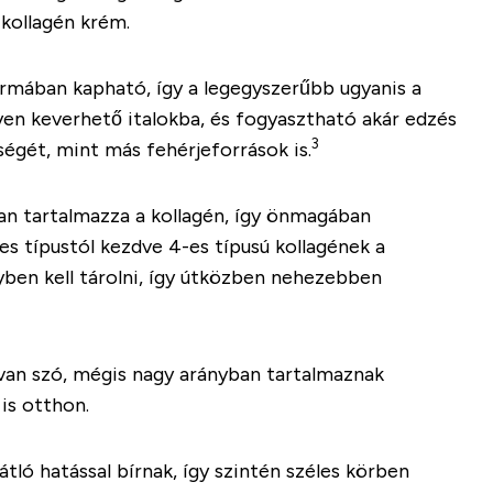
 kollagén krém.
formában kapható, így a legegyszerűbb ugyanis a
n keverhető italokba, és fogyasztható akár edzés
3
égét, mint más fehérjeforrások is.
an tartalmazza a kollagén, így önmagában
es típustól kezdve 4-es típusú kollagének a
yben kell tárolni, így útközben nehezebben
 van szó, mégis nagy arányban tartalmaznak
is otthon.
ló hatással bírnak, így szintén széles körben