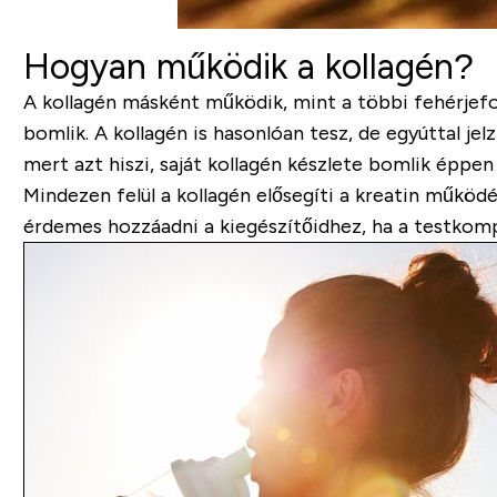
Hogyan működik a kollagén?
A kollagén másként működik, mint a többi fehérjefo
bomlik. A kollagén is hasonlóan tesz, de egyúttal je
mert azt hiszi, saját kollagén készlete bomlik éppen
Mindezen felül a kollagén elősegíti a kreatin működ
érdemes hozzáadni a kiegészítőidhez, ha a testkomp