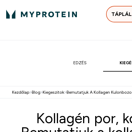
TÁPLÁ
Bestsellerek
Protein
Enter Bestse
E
⌄
⌄
25.000Ft felett ingyen h
EDZÉS
KIEGÉ
Kezdőlap
>
Blog
>
Kiegeszitok
>
Bemutatjuk A Kollagen Kulonbozo F
Kollagén por, k