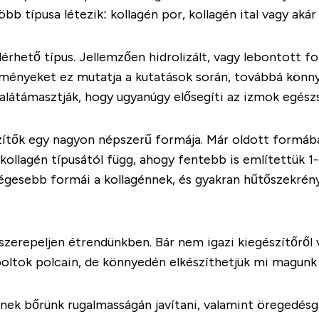
öbb típusa létezik: kollagén por, kollagén ital vagy akár
érhető típus. Jellemzően hidrolizált, vagy lebontott 
ényeket ez mutatja a kutatások során, továbbá könnye
látámasztják, hogy ugyanúgy elősegíti az izmok egészs
szítők egy nagyon népszerű formája. Már oldott formáb
kollagén típusától függ, ahogy fentebb is említettük 1-
ségesebb formái a kollagénnek, és gyakran hűtőszekrén
 szerepeljen étrendünkben. Bár nem igazi kiegészítőről
a boltok polcain, de könnyedén elkészíthetjük mi magunk 
ek bőrünk rugalmasságán javítani, valamint öregedésgát