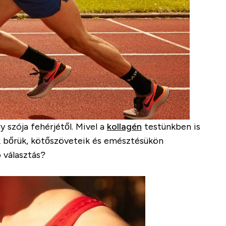
y szója fehérjétől. Mivel a
kollagén
testünkben is
ik bőrük, kötőszöveteik és emésztésükön
b választás?