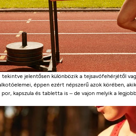
 tekintve jelentősen különbözik a tejsavófehérjétől vag
 alkotóelemei, éppen ezért népszerű azok körében, ak
 por, kapszula és tabletta is – de vajon melyik a legjob