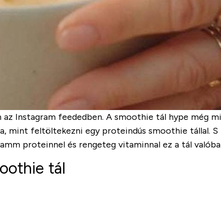
n az Instagram feededben. A smoothie tál hype még min
, mint feltöltekezni egy proteindús smoothie tállal.
ramm proteinnel és rengeteg vitaminnal ez a tál valób
othie tál