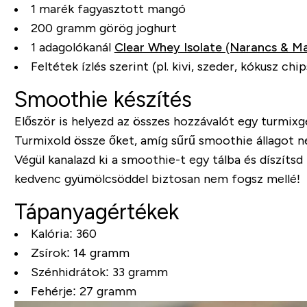
1 marék fagyasztott mangó
200 gramm görög joghurt
1 adagolókanál
Clear Whey Isolate (Narancs & M
Feltétek ízlés szerint (pl. kivi, szeder, kókusz ch
Smoothie készítés
Először is helyezd az összes hozzávalót egy turmixg
Turmixold össze őket, amíg sűrű smoothie állagot nem
Végül kanalazd ki a smoothie-t egy tálba és díszítsd
kedvenc gyümölcsöddel biztosan nem fogsz mellé!
Tápanyagértékek
Kalória: 360
Zsírok: 14 gramm
Szénhidrátok: 33 gramm
Fehérje: 27 gramm