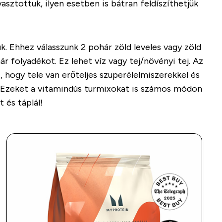
asztottuk, ilyen esetben is bátran feldíszíthetjük
k. Ehhez válasszunk 2 pohár zöld leveles vagy zöld
ár folyadékot. Ez lehet víz vagy tej/növényi tej. Az
, hogy tele van erőteljes szuperélelmiszerekkel és
s. Ezeket a vitamindús turmixokat is számos módon
 és táplál!