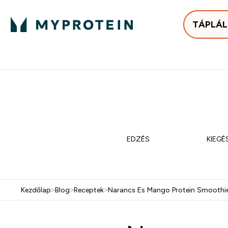
TÁPLÁ
Bestsellerek
Protein
Enter Bestse
E
⌄
⌄
25.000Ft felett ingyen h
Mydays Multibuy | Akár extr
EDZÉS
KIEGÉ
Kezdőlap
>
Blog
>
Receptek
>
Narancs Es Mango Protein Smoothie