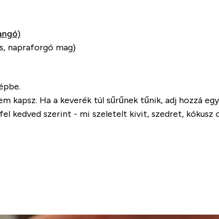
angó)
ips, napraforgó mag)
épbe.
 kapsz. Ha a keverék túl sűrűnek tűnik, adj hozzá egy 
 fel kedved szerint - mi szeletelt kivit, szedret, kókus