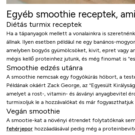
Egyéb smoothie receptek, ami
Diétás turmix receptek
Ha a tápanyagok mellett a vonalainkra is szeretnén
állnak. Ilyen esetben például ne egy banános-mogyor
amelyben bogyós gyümölcsöket, kivit, epret vagy a
mégis kellő proteinhez jutunk, és még finomat is “es
Smoothie edzés utánra
A smoothie nemcsak egy fogyókúrás hóbort, a testé
Példának okáért Zack George, az “Egyesült Királysá
amelyet a rost-, vitamin- és ásványi anyagbevitel 
turmixoljuk le a hozzávalókat és már fogyaszthatjuk
Vegán smoothie
A smootie-kat a növényi étrendet folytatóknak sem 
fehérjepor
hozzáadásával pedig még a proteinbevite