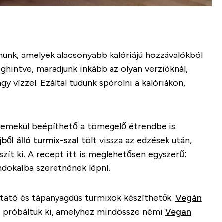
nunk, amelyek alacsonyabb kalóriájú hozzávalókból
ghintve, maradjunk inkább az olyan verzióknál,
gy vízzel. Ezáltal tudunk spórolni a kalóriákon,
remekül beépíthető a tömegelő étrendbe is.
ből álló turmix-szal
tölt vissza az edzések után,
zít ki. A recept itt is meglehetősen egyszerű:
mdokaiba szeretnének lépni.
aktató és tápanyagdús turmixok készíthetők.
Vegán
 próbáltuk ki, amelyhez mindössze némi
Vegan