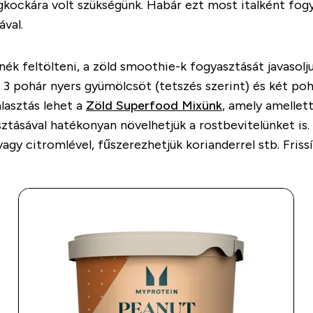
égkockára volt szükségünk. Habár ezt most italként fogy
val.
ék feltölteni, a zöld smoothie-k fogyasztását javasolju
, 3 pohár nyers gyümölcsöt (tetszés szerint) és két poh
lasztás lehet a
Zöld Superfood Mixünk
, amely amellett
asztásával hatékonyan növelhetjük a rostbevitelünket i
gy citromlével, fűszerezhetjük korianderrel stb. Frissít