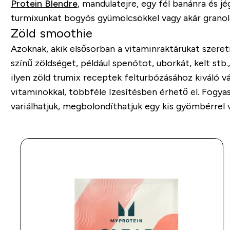
Protein Blendre
, mandulatejre, egy fél banánra és j
turmixunkat bogyós gyümölcsökkel vagy akár granolá
Zöld smoothie
Azoknak, akik elsősorban a vitaminraktárukat szeretn
színű zöldséget, például spenótot, uborkát, kelt stb.
ilyen zöld trumix receptek felturbózásához kiváló vá
vitaminokkal, többféle ízesítésben érhető el. Fogy
variálhatjuk, megbolondíthatjuk egy kis gyömbérrel va