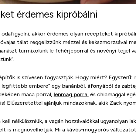
ket érdemes kipróbálni
k odafigyelni, akkor érdemes olyan recepteket kipróbál
óvajas tálat reggelizzünk mézzel és kekszmorzsával me
nanászt turmixolunk le
fehérjeporral
és növényi tejjel va
zünk”.
pítők is szívesen fogyasztják. Hogy miért? Egyszerű: 
g legfittebb embere” egy banánból,
áfonyából és zabtej
érdekében maca porral,
lenmag porral
és chiamaggal egés
 is! Előszeretettel ajánljuk mindazoknak, akik Zack nyo
kell nélkülözniük, a vegán hozzávalókkal ugyanolyan l
lt is megnövelhetjük. Mi a
kávés-mogyorós
változatot