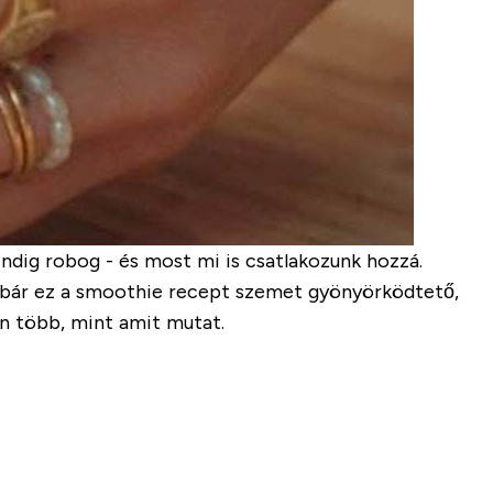
dig robog - és most mi is csatlakozunk hozzá.
 S bár ez a smoothie recept szemet gyönyörködtető,
an több, mint amit mutat.