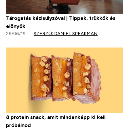
Tárogatás kézisúlyzóval | Tippek, trükkök és
előnyök
26/06/19
SZERZŐ: DANIEL SPEAKMAN
8 protein snack, amit mindenképp ki kell
próbálnod