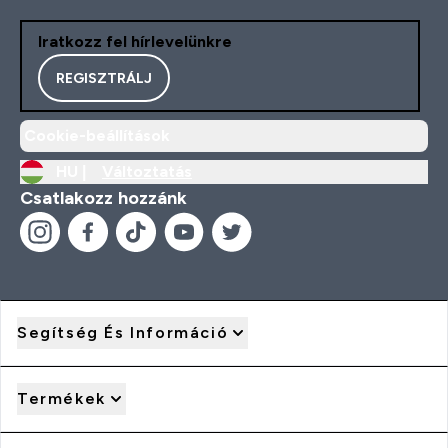
Iratkozz fel hírlevelünkre
REGISZTRÁLJ
Cookie-beállítások
HU |
Változtatás
Csatlakozz hozzánk
Segítség És Információ
Termékek