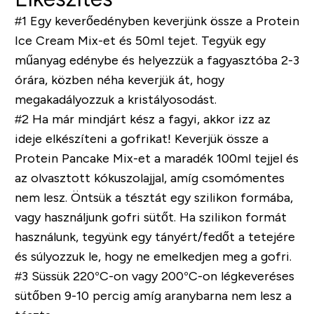
#1
Egy keverőedényben keverjünk össze a Protein
Ice Cream Mix-et és 50ml tejet. Tegyük egy
műanyag edénybe és helyezzük a fagyasztóba 2-3
órára, közben néha keverjük át, hogy
megakadályozzuk a kristályosodást.
#2
Ha már mindjárt kész a fagyi, akkor izz az
ideje elkészíteni a gofrikat! Keverjük össze a
Protein Pancake Mix-et a maradék 100ml tejjel és
az olvasztott kókuszolajjal, amíg csomómentes
nem lesz. Öntsük a tésztát egy szilikon formába,
vagy használjunk gofri sütőt. Ha szilikon formát
használunk, tegyünk egy tányért/fedőt a tetejére
és súlyozzuk le, hogy ne emelkedjen meg a gofri.
#3
Süssük 220°C-on vagy 200°C-on légkeveréses
sütőben 9-10 percig amíg aranybarna nem lesz a