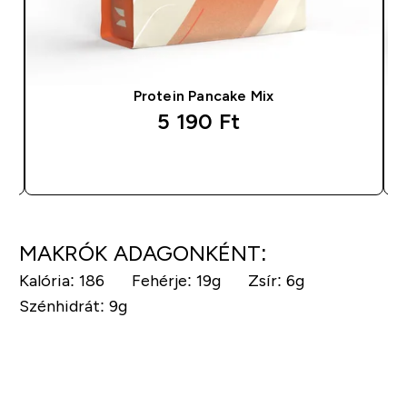
Protein Pancake Mix
5 190 Ft‎
GYORS VÁSÁRLÁS
MAKRÓK ADAGONKÉNT:
Kalória
: 186
Fehérje
: 19g
Zsír
: 6g
Szénhidrát
: 9g