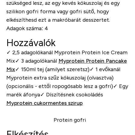
szükséged lesz, az egy kevés kókuszolaj és egy
szilikon gofri forma vagy gofri sütő, hogy
elkészíthesd ezt a makróbarát desszertet.
Adagok száma:
4
Hozzávalók
✓
2,5 adagolókanál Myprotein Protein Ice Cream
Mix
✓
3 adagolókanál
Myprotein Protein Pancake
Mix
✓
150ml tej (amilyet szeretsz)
✓
1 evőkanál
Myprotein extra szűz kókuszolaj (olvasztva)
(opcionális - ettől ropogósabb lesz a gofri)
✓
Egy
marék áfonya
✓
Díszítésnek csokoládés
Myprotein cukormentes szirup
Elkészítés