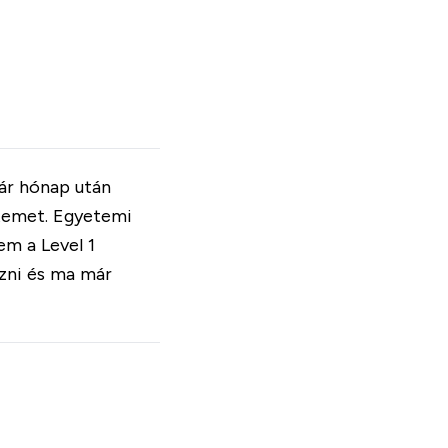
pár hónap után
etemet. Egyetemi
em a Level 1
zni és ma már