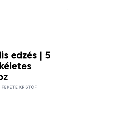
is edzés | 5
kéletes
oz
:
FEKETE KRISTÓF