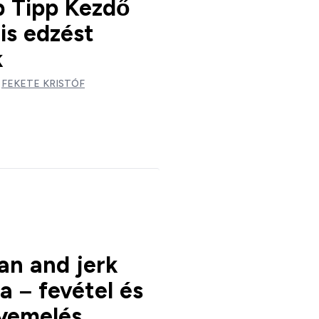
b Tipp Kezdő
is edzést
k
:
FEKETE KRISTÓF
an and jerk
sa – fevétel és
lyemelés