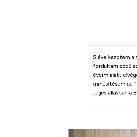
5 éve kezdtem a f
fordultam edző s
éveim alatt elvé
minősítésem is. 
teljes állásban a 