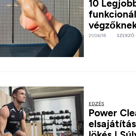
10 Legjob
funkcionál
végzőkne
21/06/18
SZERZŐ
EDZÉS
Power Cle
elsajátítá
lökés | Sú