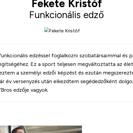
Fekete Kristóf
Funkcionális edző
unkcionális edzéssel foglalkozni szobatársaimmal és 
egítségéhez. Ez a sport teljesen megváltoztatta az él
geztem a személyi edzői képzést és ezután megszerezt
Pár év versenyzés után elkezdtem segédedzőként dolgo
B’Bros edzője vagyok.