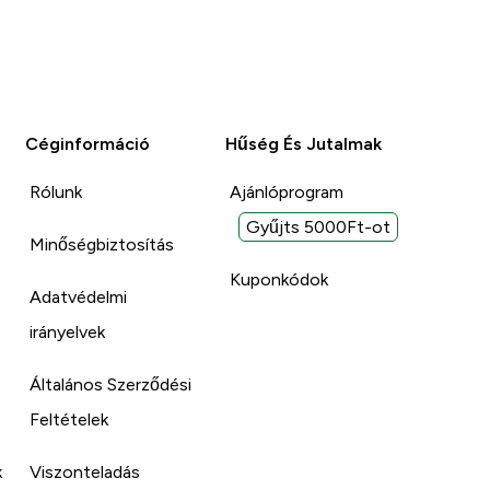
Céginformáció
Hűség És Jutalmak
Rólunk
Ajánlóprogram
Gyűjts 5000Ft-ot
Minőségbiztosítás
Kuponkódok
Adatvédelmi
irányelvek
Általános Szerződési
Feltételek
k
Viszonteladás