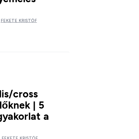
:
FEKETE KRISTÓF
is/cross
dőknek | 5
gyakorlat a
:
FEKETE KRISTÓF