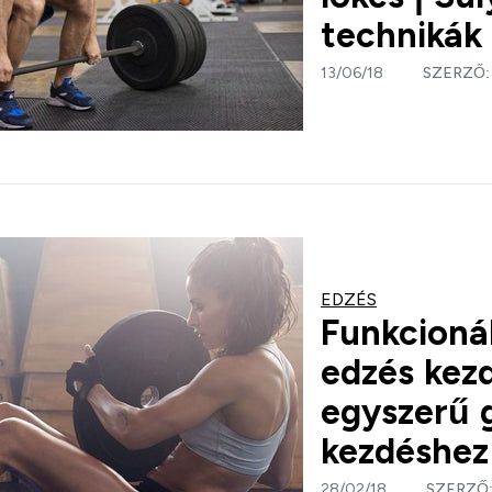
technikák
13/06/18
SZERZŐ
EDZÉS
Funkcionál
edzés kez
egyszerű 
kezdéshez
28/02/18
SZERZŐ