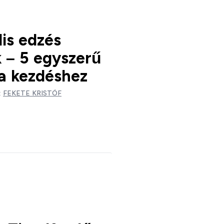
is edzés
 – 5 egyszerű
 a kezdéshez
:
FEKETE KRISTÓF