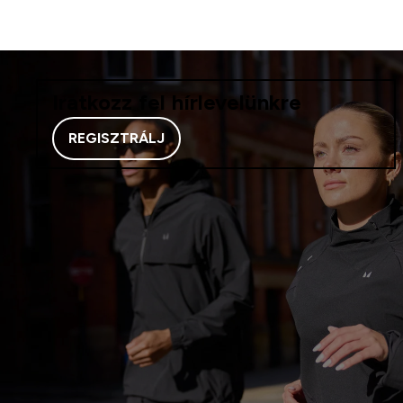
Iratkozz fel hírlevelünkre
REGISZTRÁLJ