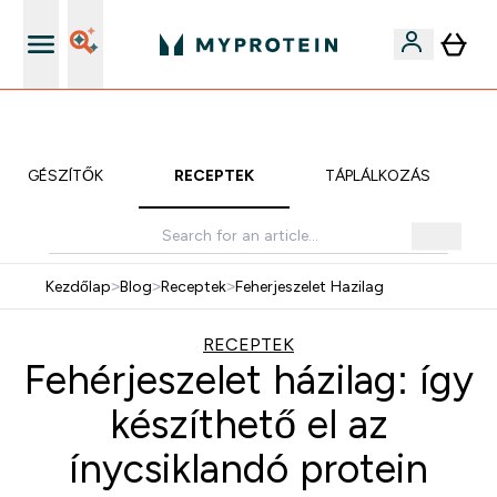
iOS és Android app
KIEGÉSZÍTŐK
RECEPTEK
TÁPLÁLKOZÁS
Kezdőlap
>
Blog
>
Receptek
>
Feherjeszelet Hazilag
RECEPTEK
Fehérjeszelet házilag: így
készíthető el az
ínycsiklandó protein