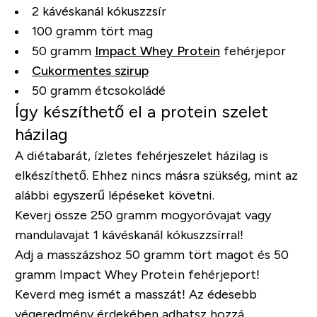
2 kávéskanál kókuszzsír
100 gramm tört mag
50 gramm
Impact Whey Protein
fehérjepor
Cukormentes szirup
50 gramm étcsokoládé
Így készíthető el a protein szelet
házilag
A diétabarát, ízletes fehérjeszelet házilag is
elkészíthető. Ehhez nincs másra szükség, mint az
alábbi egyszerű lépéseket követni.
Keverj össze 250 gramm mogyoróvajat vagy
mandulavajat 1 kávéskanál kókuszzsírral!
Adj a masszázshoz 50 gramm tört magot és 50
gramm Impact Whey Protein fehérjeport!
Keverd meg ismét a masszát! Az édesebb
végeredmény érdekében adhatsz hozzá