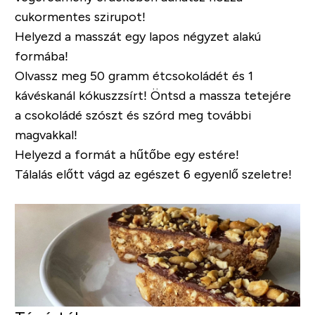
cukormentes szirupot!
Helyezd a masszát egy lapos négyzet alakú
formába!
Olvassz meg 50 gramm étcsokoládét és 1
kávéskanál kókuszzsírt! Öntsd a massza tetejére
a csokoládé szószt és szórd meg további
magvakkal!
Helyezd a formát a hűtőbe egy estére!
Tálalás előtt vágd az egészet 6 egyenlő szeletre!