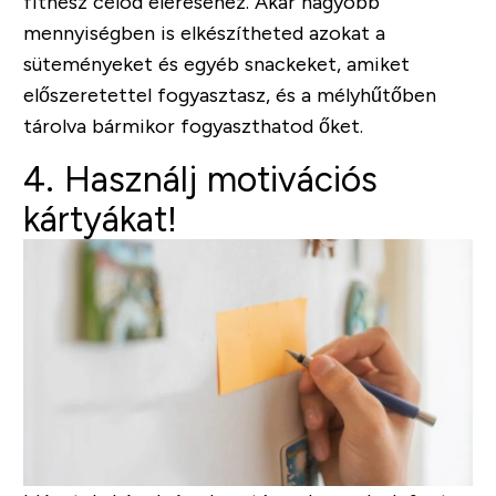
fitnesz célod eléréséhez. Akár nagyobb
mennyiségben is elkészítheted azokat a
süteményeket és egyéb snackeket, amiket
előszeretettel fogyasztasz, és a mélyhűtőben
tárolva bármikor fogyaszthatod őket.
4. Használj motivációs
kártyákat!