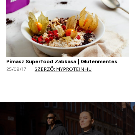
Pimasz Superfood Zabkása | Gluténmentes
25/08/17
SZERZŐ: MYPROTEINHU