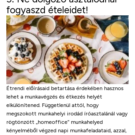
fogyaszd ételeidet!
Étrendi előírásaid betartása érdekében hasznos
lehet a munkavégzés és étkezés helyét
elkülönítened. Függetlenül attól, hogy
megszokott munkahelyi irodád íróasztalánál vagy
rögtönzött „homeoffice” munkahelyed
kényelméből végzed napi munkafeladataid, azzal,