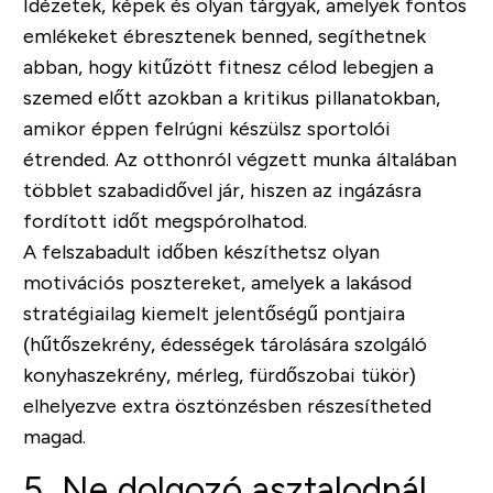
Idézetek, képek és olyan tárgyak, amelyek fontos
emlékeket ébresztenek benned, segíthetnek
abban, hogy kitűzött fitnesz célod lebegjen a
szemed előtt azokban a kritikus pillanatokban,
amikor éppen felrúgni készülsz sportolói
étrended. Az otthonról végzett munka általában
többlet szabadidővel jár, hiszen az ingázásra
fordított időt megspórolhatod.
A felszabadult időben készíthetsz olyan
motivációs posztereket, amelyek a lakásod
stratégiailag kiemelt jelentőségű pontjaira
(hűtőszekrény, édességek tárolására szolgáló
konyhaszekrény, mérleg, fürdőszobai tükör)
elhelyezve extra ösztönzésben részesítheted
magad.
5. Ne dolgozó asztalodnál