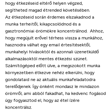
hogy étkezéseid eltérő helyen végzed,
segítheted magad étrended követésében.
Az étkezéseid során érdemes elszakadnod a
munka terheitől, kikapcsolódnod és a
gasztronómiai örömökre koncentrálnod. Ahhoz,
hogy megújult erővel térhess vissza a munkához,
hasznodra válhat egy email értesítésektől,
munkahelyi hívásoktól és azonnali üzenetküldő
alkalmazásoktól mentes étkezési szünet.
Számítógéped előtt ülve, a megszokott munka
környezetben étkezve nehéz elkerülni, hogy
gondolataid ne az aktuális munkafeladatodra
terelődjenek. Így önként mondasz le mindazon
örömről, ami abból fakadhat, ha kedvenc fogásod
úgy fogyasztod el, hogy az étel ízére
koncentrálsz.