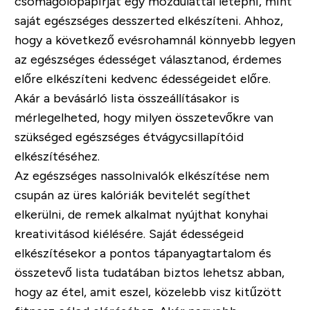
csomagolópapírját egy mozdulattal letépni, mint
saját egészséges desszerted elkészíteni. Ahhoz,
hogy a következő evésrohamnál könnyebb legyen
az egészséges édességet választanod, érdemes
előre elkészíteni kedvenc édességeidet előre.
Akár a bevásárló lista összeállításakor is
mérlegelheted, hogy milyen összetevőkre van
szükséged egészséges étvágycsillapítóid
elkészítéséhez.
Az egészséges nassolnivalók elkészítése nem
csupán az üres kalóriák bevitelét segíthet
elkerülni, de remek alkalmat nyújthat konyhai
kreativitásod kiélésére. Saját édességeid
elkészítésekor a pontos tápanyagtartalom és
összetevő lista tudatában biztos lehetsz abban,
hogy az étel, amit eszel, közelebb visz kitűzött