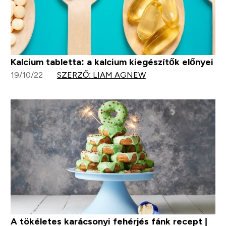
Kalcium tabletta: a kalcium kiegészítők előnyei
19/10/22
SZERZŐ: LIAM AGNEW
A tökéletes karácsonyi fehérjés fánk recept |