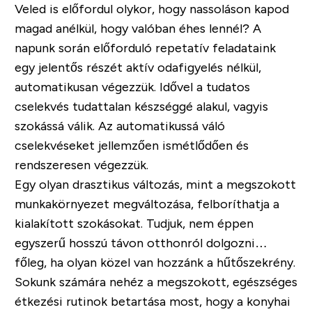
Veled is előfordul olykor, hogy nassoláson kapod
magad anélkül, hogy valóban éhes lennél? A
napunk során előforduló repetatív feladataink
egy jelentős részét aktív odafigyelés nélkül,
automatikusan végezzük. Idővel a tudatos
cselekvés tudattalan készséggé alakul, vagyis
szokássá
válik. Az automatikussá váló
cselekvéseket jellemzően ismétlődően és
rendszeresen végezzük.
Egy olyan drasztikus változás, mint a megszokott
munkakörnyezet megváltozása, felboríthatja a
kialakított szokásokat. Tudjuk, nem éppen
egyszerű hosszú távon otthonról dolgozni…
főleg, ha olyan közel van hozzánk a hűtőszekrény.
Sokunk számára nehéz a megszokott, egészséges
étkezési rutinok betartása most, hogy a konyhai