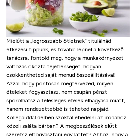
Mielőtt a
„legrosszabb ötletnek”
titulálnád
étkezési tippünk, és tovább lépnél a következő
tanácsra, fontold meg, hogy a munkakörnyezet
változás okozta fejetlenséget, hogyan
csökkentheted saját menüd összeállításával!
Azzal, hogy pontosan megtervezed, milyen
ételeket fogyasztasz, nem csupán pénzt
spórolhatsz a felesleges ételek elhagyása miatt,
hanem rendezettebbé is teheted napjaid.
Kollégáiddal délben szoktál ebédelni az irodához
közeli saláta bárban? A megbeszélések előtt
szeretsz elfogyasztani egy lattét? Ahhoz, hogy a