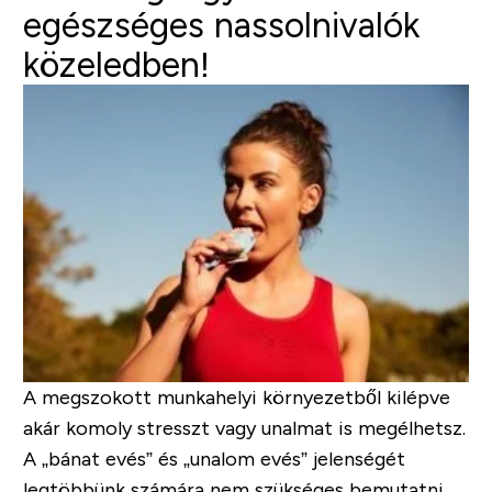
egészséges nassolnivalók
közeledben!
A megszokott munkahelyi környezetből kilépve
akár komoly stresszt vagy unalmat is megélhetsz.
A
„bánat evés”
és
„unalom evés”
jelenségét
legtöbbünk számára nem szükséges bemutatni.