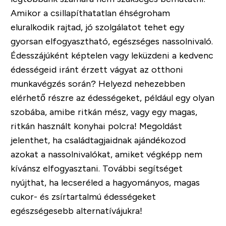
Amikor a csillapíthatatlan éhségroham
eluralkodik rajtad, jó szolgálatot tehet egy
gyorsan elfogyasztható, egészséges nassolnivaló.
Édesszájúként képtelen vagy leküzdeni a kedvenc
édességeid iránt érzett vágyat az otthoni
munkavégzés során? Helyezd nehezebben
elérhető részre az édességeket, például egy olyan
szobába, amibe ritkán mész, vagy egy magas,
ritkán használt konyhai polcra! Megoldást
jelenthet, ha családtagjaidnak ajándékozod
azokat a nassolnivalókat, amiket végképp nem
kívánsz elfogyasztani. További segítséget
nyújthat, ha lecseréled a hagyományos, magas
cukor- és zsírtartalmú édességeket
egészségesebb alternatívájukra!