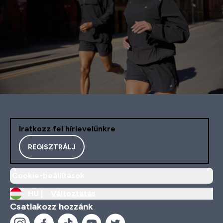
Iratkozz fel hírlevelünkre
REGISZTRÁLJ
Cookie-beállítások
HU |
Változtatás
Csatlakozz hozzánk