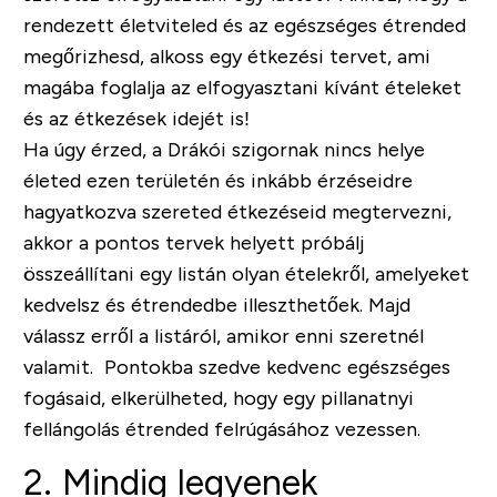
rendezett életviteled és az egészséges étrended
megőrizhesd, alkoss egy étkezési tervet, ami
magába foglalja az elfogyasztani kívánt ételeket
és az étkezések idejét is!
Ha úgy érzed, a Drákói szigornak nincs helye
életed ezen területén és inkább érzéseidre
hagyatkozva szereted étkezéseid megtervezni,
akkor a pontos tervek helyett próbálj
összeállítani egy listán olyan ételekről, amelyeket
kedvelsz és étrendedbe illeszthetőek. Majd
válassz erről a listáról, amikor enni szeretnél
valamit. Pontokba szedve kedvenc egészséges
fogásaid, elkerülheted, hogy egy pillanatnyi
fellángolás étrended felrúgásához vezessen.
2. Mindig legyenek