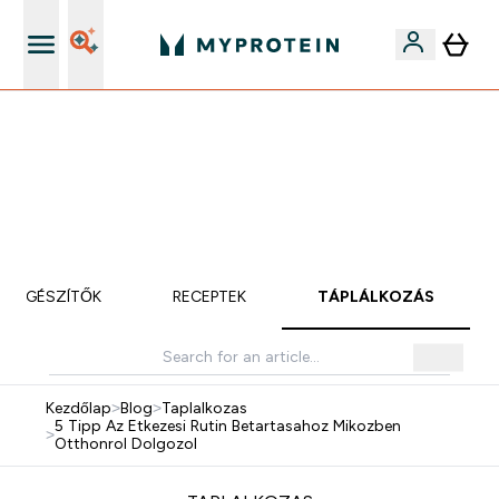
iOS és Android app
Mydays Multibuy | Akár extra 5-10% OFF ruhákra vagy
vitaminokra | MÁR CSAK
0 0
:
1 7
:
3 6
:
5 4
Nap
Óra
Perc
Mp
KIEGÉSZÍTŐK
RECEPTEK
TÁPLÁLKOZÁS
Kezdőlap
>
Blog
>
Taplalkozas
5 Tipp Az Etkezesi Rutin Betartasahoz Mikozben
>
Otthonrol Dolgozol