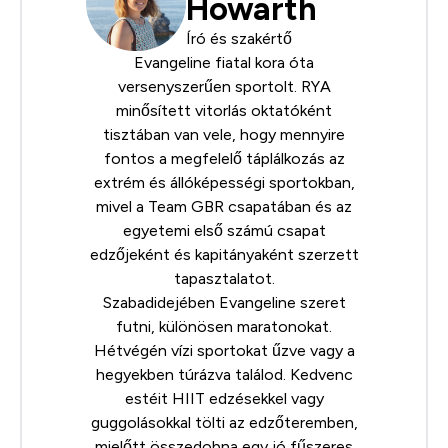
Howarth
Író és szakértő
Evangeline fiatal kora óta
versenyszerűen sportolt.
RYA
minősített vitorlás oktatóként
tisztában van vele, hogy mennyire
fontos a megfelelő táplálkozás az
extrém és állóképességi sportokban,
mivel a Team GBR csapatában és az
egyetemi első számú csapat
edzőjeként és kapitányaként szerzett
tapasztalatot.
Szabadidejében Evangeline szeret
futni, különösen maratonokat.
Hétvégén vízi sportokat űzve vagy a
hegyekben túrázva találod. Kedvenc
estéit HIIT edzésekkel vagy
guggolásokkal tölti az edzőteremben,
mielőtt összedobna egy jó fűszeres