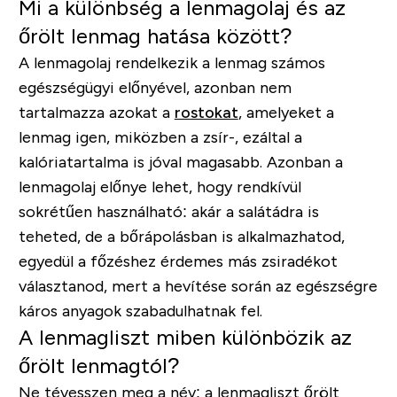
Mi a különbség a lenmagolaj és az
őrölt lenmag hatása között?
A lenmagolaj rendelkezik a lenmag számos
egészségügyi előnyével, azonban nem
tartalmazza azokat a
rostokat
, amelyeket a
lenmag igen, miközben a zsír-, ezáltal a
kalóriatartalma is jóval magasabb. Azonban a
lenmagolaj előnye lehet, hogy rendkívül
sokrétűen használható: akár a salátádra is
teheted, de a bőrápolásban is alkalmazhatod,
egyedül a főzéshez érdemes más zsiradékot
választanod, mert a hevítése során az egészségre
káros anyagok szabadulhatnak fel.
A lenmagliszt miben különbözik az
őrölt lenmagtól?
Ne tévesszen meg a név: a lenmagliszt őrölt