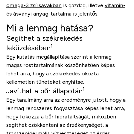
omega-3 zsírsavakban
is gazdag, illetve
vitamin-
és ásványi anyag
-tartalma is jelentős.
Mi a lenmag hatása?
Segíthet a székrekedés
1
leküzdésében
Egy kutatás megállapítása szerint a lenmag
magas rosttartalmának köszönhetően képes
lehet arra, hogy a székrekedés okozta
kellemetlen tüneteket enyhítse.
1
Javíthat a bőr állapotán
Egy tanulmány arra az eredményre jutott, hogy a
lenmag rendszeres fogyasztása képes lehet arra,
hogy fokozza a bőr hidratáltságát, miközben
segíthet csökkenteni az érzékenységet, a
transzepidermális vízveszteséget az érdes