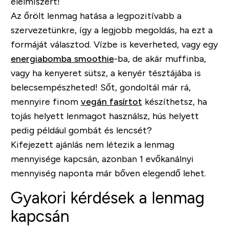
élelmiszert!
Az őrölt lenmag hatása a legpozitívabb a
szervezetünkre, így a legjobb megoldás, ha ezt a
formáját választod. Vízbe is keverheted, vagy egy
energiabomba smoothie
-ba, de akár muffinba,
vagy ha kenyeret sütsz, a kenyér tésztájába is
belecsempészheted! Sőt, gondoltál már rá,
mennyire finom
vegán fasírtot
készíthetsz, ha
tojás helyett lenmagot használsz, hús helyett
pedig például gombát és lencsét?
Kifejezett ajánlás nem létezik a lenmag
mennyisége kapcsán, azonban 1 evőkanálnyi
mennyiség naponta már bőven elegendő lehet.
Gyakori kérdések a lenmag
kapcsán