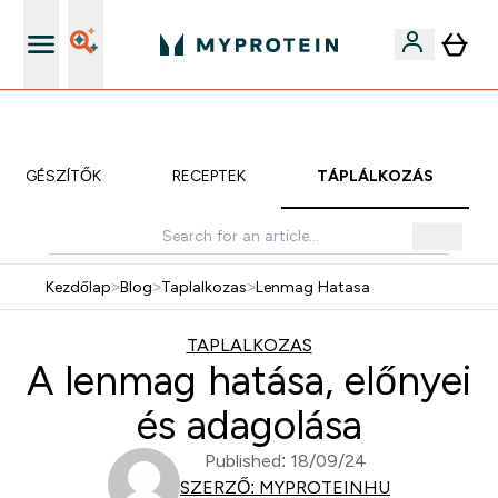
iOS és Android app
KIEGÉSZÍTŐK
RECEPTEK
TÁPLÁLKOZÁS
Kezdőlap
>
Blog
>
Taplalkozas
>
Lenmag Hatasa
TAPLALKOZAS
A lenmag hatása, előnyei
és adagolása
Published: 18/09/24
SZERZŐ: MYPROTEINHU