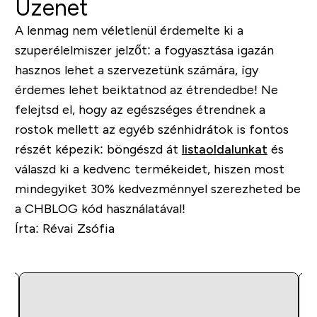
Üzenet
A lenmag nem véletlenül érdemelte ki a
szuperélelmiszer jelzőt: a fogyasztása igazán
hasznos lehet a szervezetünk számára, így
érdemes lehet beiktatnod az étrendedbe! Ne
felejtsd el, hogy az egészséges étrendnek a
rostok mellett az egyéb szénhidrátok is fontos
részét képezik: böngészd át
listaoldalunkat
és
válaszd ki a kedvenc termékeidet, hiszen most
mindegyiket 30% kedvezménnyel szerezheted be
a
CHBLOG
kód használatával!
Írta: Révai Zsófia