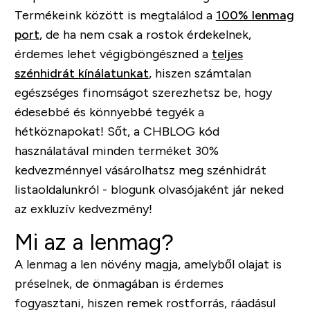
Termékeink között is megtalálod a
100% lenmag
port
, de ha nem csak a rostok érdekelnek,
érdemes lehet végigböngészned a
teljes
szénhidrát kínálatunkat
, hiszen számtalan
egészséges finomságot szerezhetsz be, hogy
édesebbé és könnyebbé tegyék a
hétköznapokat! Sőt, a
CHBLOG
kód
használatával minden terméket 30%
kedvezménnyel vásárolhatsz meg szénhidrát
listaoldalunkról - blogunk olvasójaként jár neked
az exkluzív kedvezmény!
Mi az a lenmag?
A lenmag a len növény magja, amelyből olajat is
préselnek, de önmagában is érdemes
fogyasztani, hiszen remek rostforrás, ráadásul