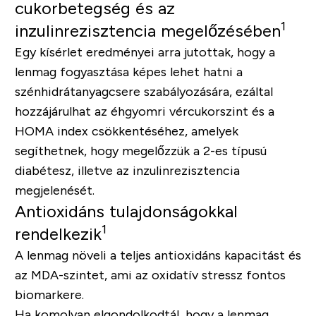
cukorbetegség és az
1
inzulinrezisztencia megelőzésében
Egy kísérlet eredményei arra jutottak, hogy a
lenmag fogyasztása képes lehet hatni a
szénhidrátanyagcsere szabályozására, ezáltal
hozzájárulhat az éhgyomri vércukorszint és a
HOMA index csökkentéséhez, amelyek
segíthetnek, hogy megelőzzük a 2-es típusú
diabétesz, illetve az inzulinrezisztencia
megjelenését.
Antioxidáns tulajdonságokkal
1
rendelkezik
A lenmag növeli a teljes antioxidáns kapacitást és
az MDA-szintet, ami az oxidatív stressz fontos
biomarkere.
Ha komolyan elgondolkodtál, hogy a lenmag