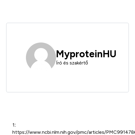
MyproteinHU
Író és szakértő
1:
https://www.ncbi.nlm.nih.gov/pmc/articles/PMC991478