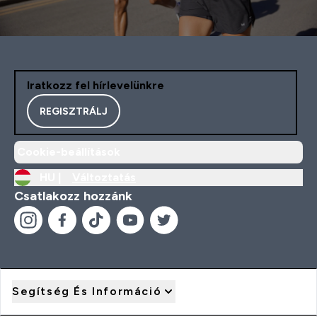
Iratkozz fel hírlevelünkre
REGISZTRÁLJ
Cookie-beállítások
HU |
Változtatás
Csatlakozz hozzánk
Segítség És Információ