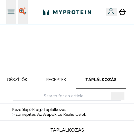
Páratlan minőség
Mydays Multibuy | Akár extra 5-10% OFF ruhákra vagy
vitaminokra | MÁR CSAK
0 0
:
0 8
:
0 9
:
0 2
Nap
Óra
Perc
Mp
KIEGÉSZÍTŐK
RECEPTEK
TÁPLÁLKOZÁS
Kezdőlap
>
Blog
>
Taplalkozas
>
Izomepites Az Alapok Es Realis Celok
TAPLALKOZAS