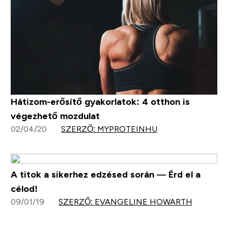
Hátizom-erősítő gyakorlatok: 4 otthon is
végezhető mozdulat
02/04/20
SZERZŐ: MYPROTEINHU
A titok a sikerhez edzésed során — Érd el a
célod!
09/01/19
SZERZŐ: EVANGELINE HOWARTH