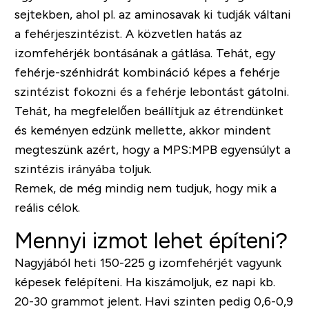
sejtekben, ahol pl. az aminosavak ki tudják váltani
a fehérjeszintézist. A közvetlen hatás az
izomfehérjék bontásának a gátlása. Tehát, egy
fehérje-szénhidrát kombináció képes a fehérje
szintézist fokozni és a fehérje lebontást gátolni.
Tehát, ha megfelelően beállítjuk az étrendünket
és keményen edzünk mellette, akkor mindent
megteszünk azért, hogy a MPS:MPB egyensúlyt a
szintézis irányába toljuk.
Remek, de még mindig nem tudjuk, hogy mik a
reális célok.
Mennyi izmot lehet építeni?
Nagyjából heti 150-225 g izomfehérjét vagyunk
képesek felépíteni
. Ha kiszámoljuk, ez
napi kb.
20-30 gramm
ot jelent. Havi szinten pedig 0,6-0,9