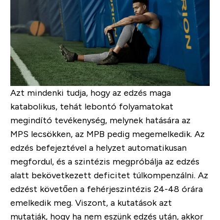
Azt mindenki tudja, hogy
az edzés maga
katabolikus
, tehát lebontó folyamatokat
megindító tevékenység, melynek hatására az
MPS lecsökken, az MPB pedig megemelkedik
. Az
edzés befejeztével a helyzet automatikusan
megfordul, és a szintézis megpróbálja az edzés
alatt bekövetkezett deficitet túlkompenzálni. Az
edzést követően a fehérjeszintézis 24-48 órára
emelkedik meg. Viszont, a kutatások azt
mutatják,
hogy ha nem eszünk edzés után, akkor