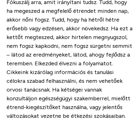
Fókuszálj arra, amit irányítani tudsz. Tudd, hogy
ha megeszed a megfelelő étrendet minden nap,
akkor nőni fogsz. Tudd, hogy ha hétről hétre
erősebb vagy edzésen, akkor növekedsz. Ha ezt a
kettőt megteszed, akkor hirtelen megnyugszol,
nem fogsz kapkodni, nem fogsz sürgetni semmit
– látod az eredményeket, látod, ahogy fejlődsz a
teremben. Elkezded élvezni a folyamatot.
Cikkeink kizárólag információs és tanulási
célokra szabad felhasználni, és nem vehetőek
orvosi tanácsnak. Ha kétségei vannak
konzultáljon egészségügyi szakemberrel, mielőtt
étrend-kiegészítőket használna, vagy jelentős
változásokat vezetne be étkezési szokásaiban.