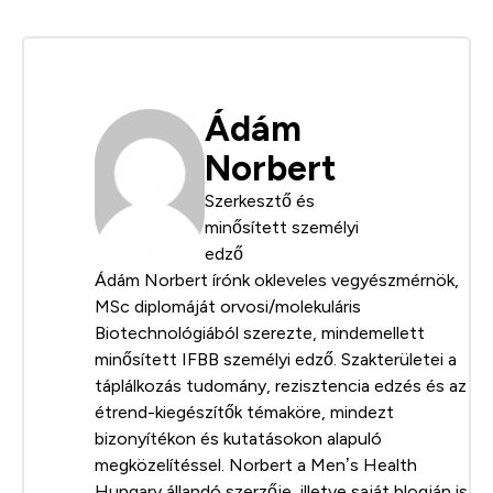
Ádám
Norbert
Szerkesztő és
minősített személyi
edző
Ádám Norbert írónk okleveles vegyészmérnök,
MSc diplomáját orvosi/molekuláris
Biotechnológiából szerezte, mindemellett
minősített IFBB személyi edző. Szakterületei a
táplálkozás tudomány, rezisztencia edzés és az
étrend-kiegészítők témaköre, mindezt
bizonyítékon és kutatásokon alapuló
megközelítéssel. Norbert a Men’s Health
Hungary állandó szerzője, illetve saját blogján is