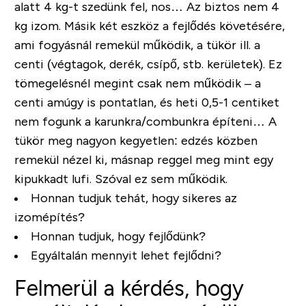
alatt 4 kg-t szedünk fel, nos… Az biztos nem 4
kg izom. Másik két eszköz a fejlődés követésére,
ami fogyásnál remekül működik, a tükör ill. a
centi (végtagok, derék, csípő, stb. kerületek). Ez
tömegelésnél megint csak nem működik – a
centi amúgy is pontatlan, és heti 0,5-1 centiket
nem fogunk a karunkra/combunkra építeni… A
tükör meg nagyon kegyetlen: edzés közben
remekül nézel ki, másnap reggel meg mint egy
kipukkadt lufi. Szóval ez sem működik.
Honnan tudjuk tehát, hogy sikeres az
izomépítés?
Honnan tudjuk, hogy fejlődünk?
Egyáltalán mennyit lehet fejlődni?
Felmerül a kérdés, hogy