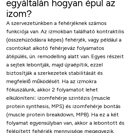
egyáltalán hogyan épül az
izom?
A szervezetünkben a fehérjéknek számos
funkciója van. Az izmokban található kontraktilis
(összehúzódásra képes) fehérjék, vagy például a
csontokat alkotó fehérjeváz folyamatos
átépülés, ún.
remodelling
alatt van. Egyes részeit
a sejtek lebontják, majd újraépítik, ezzel
biztosítják a szerkezetek stabilitását és
megfelelő működését. Ha az izmokra
fókuszálunk, akkor 2 folyamatot lehet
elkülöníteni:
izomfehérje szintézis
(
muscle
protein synthesis, MPS
) és
izomfehérje bontás
(
muscle protein breakdown, MPB
). Ha ez a két
folyamat egyensúlyban van, akkor a lebontott és
felépített fehérjék mennyisége megegyezik.