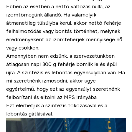
Ebben az esetben a nettó változás nulla, az
izomtömegünk állandó. Ha valamelyik
átmenetileg túlsúlyba kerül, akkor
nettó fehérje
felhalmozódás vagy bontás történhet
, melynek
eredményeként az izomfehérjék mennyisége nő
vagy csökken.
Amennyiben nem edzünk, a szervezetünkben
átlagosan napi 300 g fehérje bomlik le és épül
újra
. A szintézis és lebontás egyensúlyban van. Ha
mi szeretnénk izmosodni, akkor ugye
egyértelmű, hogy ezt
az egyensúlyt szeretnénk
felborítani és eltolni az MPS irányába
.
Ezt elérhetjük
a szintézis fokozásával és a
lebontás gátlásával.