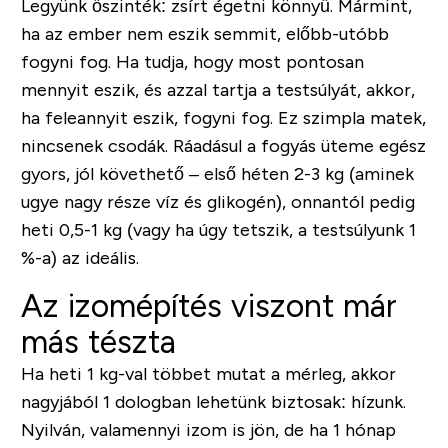
Legyünk őszinték:
zsírt égetni könnyű
. Mármint,
ha az ember nem eszik semmit, előbb-utóbb
fogyni fog. Ha tudja, hogy most pontosan
mennyit eszik, és azzal tartja a testsúlyát, akkor,
ha feleannyit eszik, fogyni fog. Ez szimpla matek,
nincsenek csodák. Ráadásul a fogyás üteme egész
gyors, jól követhető – első héten 2-3 kg (aminek
ugye nagy része víz és glikogén), onnantól pedig
heti 0,5-1 kg (vagy ha úgy tetszik, a testsúlyunk 1
%-a) az ideális.
Az izomépítés viszont már
más tészta
Ha heti 1 kg-val többet mutat a mérleg, akkor
nagyjából 1 dologban lehetünk biztosak: hízunk.
Nyilván, valamennyi izom is jön, de ha 1 hónap