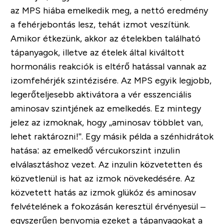
az MPS hiába emelkedik meg, a nettó eredmény
a fehérjebontás lesz, tehát izmot veszítünk
.
Amikor étkezünk, akkor az ételekben található
tápanyagok, illetve az ételek által kiváltott
hormonális reakciók is eltérő hatással vannak az
izomfehérjék szintézisére.
Az MPS egyik legjobb,
legerőteljesebb aktivátora a vér esszenciális
aminosav szintjének az emelkedés
. Ez mintegy
jelez az izmoknak, hogy „aminosav többlet van,
lehet raktározni!”. Egy másik példa a szénhidrátok
hatása: az emelkedő vércukorszint inzulin
elválasztáshoz vezet.
Az inzulin közvetetten és
közvetlenül is hat az izmok növekedésére
. Az
közvetett hatás az izmok glükóz és aminosav
felvételének a fokozásán keresztül érvényesül –
egyszerűen benyomja ezeket a tápanyagokat a