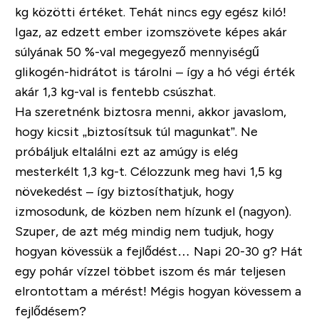
kg közötti értéket. Tehát nincs egy egész kiló!
Igaz, az edzett ember izomszövete képes akár
súlyának 50 %-val megegyező mennyiségű
glikogén-hidrátot is tárolni – így a hó végi érték
akár 1,3 kg-val is fentebb csúszhat.
Ha szeretnénk biztosra menni, akkor javaslom,
hogy kicsit „biztosítsuk túl magunkat”. Ne
próbáljuk eltalálni ezt az amúgy is elég
mesterkélt 1,3 kg-t. Célozzunk meg havi 1,5 kg
növekedést – így biztosíthatjuk, hogy
izmosodunk, de közben nem hízunk el (nagyon).
Szuper, de azt még mindig nem tudjuk, hogy
hogyan kövessük a fejlődést… Napi 20-30 g? Hát
egy pohár vízzel többet iszom és már teljesen
elrontottam a mérést!
Mégis hogyan kövessem a
fejlődésem?