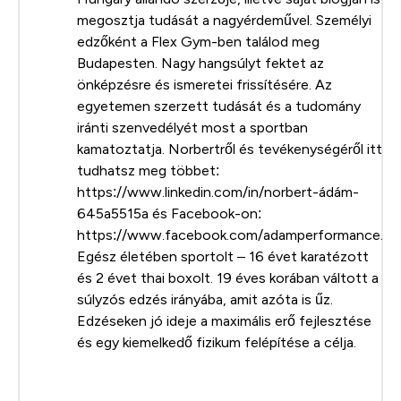
megosztja tudását a nagyérdeművel. Személyi
edzőként a Flex Gym-ben találod meg
Budapesten. Nagy hangsúlyt fektet az
önképzésre és ismeretei frissítésére. Az
egyetemen szerzett tudását és a tudomány
iránti szenvedélyét most a sportban
kamatoztatja. Norbertről és tevékenységéről itt
tudhatsz meg többet:
https://www.linkedin.com/in/norbert-ádám-
645a5515a és Facebook-on:
https://www.facebook.com/adamperformance.
Egész életében sportolt – 16 évet karatézott
és 2 évet thai boxolt. 19 éves korában váltott a
súlyzós edzés irányába, amit azóta is űz.
Edzéseken jó ideje a maximális erő fejlesztése
és egy kiemelkedő fizikum felépítése a célja.