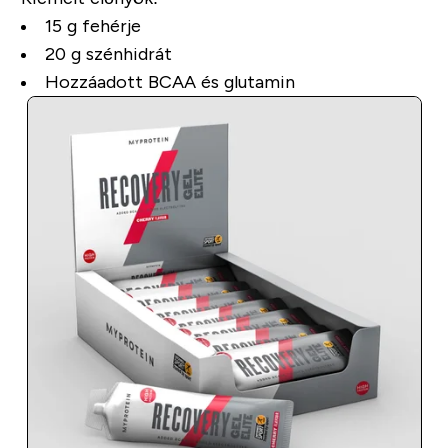
15 g fehérje
20 g szénhidrát
Hozzáadott BCAA és glutamin