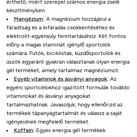
érthető, miért szerepel számos energia zselé
készítményben.
Mangézium
:
A magnézium hozzájárul a
fáradtság és a kifáradás csökkentéséhez és
elektrolit-egyensúly fenntartásához. Két fontos
előny a magas staminát igénylő sportolók
számára. Futók, biciklisták, küzdősportolók és
úszók egyaránt gyakran választanak olyan energia
gél terméket, amely tartalmaz magnéziumot.
Egyéb vitaminok és ásványi anyagok
:
Az
egyéni sportcélokhoz igazított formulák további
vitaminokat és ásványi anyagokat
tartalmazhatnak. Javasoljuk, hogy ellenőrizd az
termékek tápanyagtartalmát és válassz a saját
igényeidnek megfelelő terméket.
Koffein
:
Egyes energia gél termékek