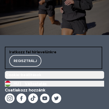
Iratkozz fel hírlevelünkre
REGISZTRÁLJ
Cookie-beállítások
HU |
Változtatás
Csatlakozz hozzánk