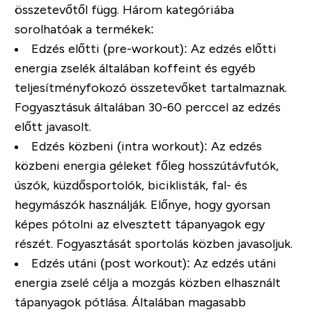
összetevőtől függ. Három kategóriába
sorolhatóak a termékek:
Edzés előtti (pre-workout):
Az edzés előtti
energia zselék általában koffeint és egyéb
teljesítményfokozó összetevőket tartalmaznak.
Fogyasztásuk általában 30-60 perccel az edzés
előtt javasolt.
Edzés közbeni (intra workout):
Az edzés
közbeni energia géleket főleg hosszútávfutók,
úszók, küzdősportolók, biciklisták, fal- és
hegymászók használják. Előnye, hogy gyorsan
képes pótolni az elvesztett tápanyagok egy
részét. Fogyasztását sportolás közben javasoljuk.
Edzés utáni (post workout):
Az edzés utáni
energia zselé célja a mozgás közben elhasznált
tápanyagok pótlása. Általában magasabb