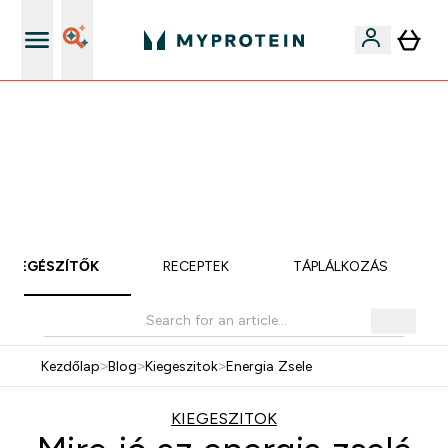
iOS és Android app
Mydays Multibuy | Akár extra 5-10% OFF ruhákra vagy
vitaminokra | MÁR CSAK
0 0
:
0 3
:
2 9
:
3 3
Nap
Óra
Perc
Mp
KIEGÉSZÍTŐK
RECEPTEK
TÁPLÁLKOZÁS
Kezdőlap
>
Blog
>
Kiegeszitok
>
Energia Zsele
KIEGESZITOK