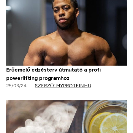
Erőemelő edzésterv útmutató a profi
powerlifting programhoz
25/03/24
SZERZŐ: MYPROTEINHU