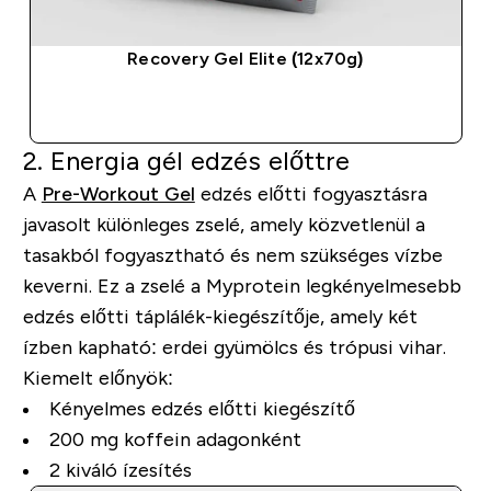
Recovery Gel Elite (12x70g)
GYORS VÁSÁRLÁS
2. Energia gél edzés előttre
A
Pre-Workout Gel
edzés előtti fogyasztásra
javasolt különleges zselé, amely közvetlenül a
tasakból fogyasztható és nem szükséges vízbe
keverni. Ez a zselé a Myprotein legkényelmesebb
edzés előtti táplálék-kiegészítője, amely két
ízben kapható: erdei gyümölcs és trópusi vihar.
Kiemelt előnyök:
Kényelmes edzés előtti kiegészítő
200 mg koffein adagonként
2 kiváló ízesítés