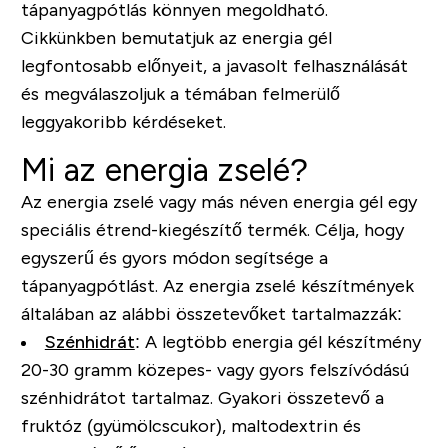
tápanyagpótlás könnyen megoldható.
Cikkünkben bemutatjuk az energia gél
legfontosabb előnyeit, a javasolt felhasználását
és megválaszoljuk a témában felmerülő
leggyakoribb kérdéseket.
Mi az energia zselé?
Az energia zselé vagy más néven energia gél egy
speciális étrend-kiegészítő termék. Célja, hogy
egyszerű és gyors módon segítsége a
tápanyagpótlást. Az energia zselé készítmények
általában az alábbi összetevőket tartalmazzák:
Szénhidrát
:
A legtöbb energia gél készítmény
20-30 gramm közepes- vagy gyors felszívódású
szénhidrátot tartalmaz. Gyakori összetevő a
fruktóz (gyümölcscukor), maltodextrin és