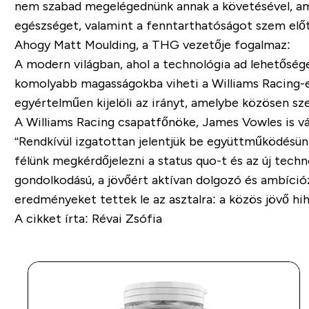
nem szabad megelégednünk annak a követésével, ami
egészséget, valamint a fenntarthatóságot szem előtt
Ahogy Matt Moulding, a THG vezetője fogalmaz:
A modern világban, ahol a technológia ad lehetősé
komolyabb magasságokba viheti a Williams Racing-et
egyértelműen kijelöli az irányt, amelybe közösen sz
A Williams Racing csapatfőnöke, James Vowles is vá
“Rendkívül izgatottan jelentjük be együttműködésü
félünk megkérdőjelezni a status quo-t és az új tec
gondolkodású, a jövőért aktívan dolgozó és ambíciózu
eredményeket tettek le az asztalra: a közös jövő hi
A cikket írta: Révai Zsófia