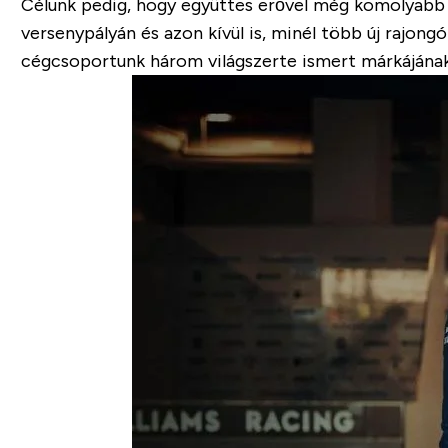
Célunk pedig, hogy együttes erővel még komolyabb 
versenypályán és azon kívül is, minél több új rajon
cégcsoportunk három világszerte ismert márkájának