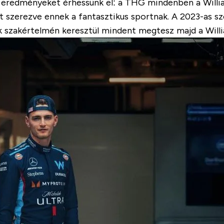
eredményeket érhessünk el: a THG mindenben a Willia
gót szerezve ennek a fantasztikus sportnak. A 2023-as 
 szakértelmén keresztül mindent megtesz majd a Willi