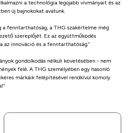
kalmazni a technológia legújabb vívmányait és az
zben új bajnokokat avatunk.
ig a fenntarthatóság, a THG szakértelme még
vezető szereplőjét. Ez az együttműködés
a az innováció és a fenntarthatóság.”
mányok gondolkodás nélküli követésében - nem
edmények felé. A THG személyében egy hasonló
sikeres márkáik felépítésével rendkívül komoly
a!”