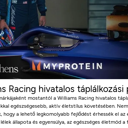
s Racing hivatalos táplálkozási
márkájaként mostantól a Williams Racing hivatalos tápl
okkal egészségesebb, aktív életstílus követésében. Nem
k, hogy a lehető legkomolyabb fejlődést érhessék el az
 lélek állapota és egyensúlya, az egészséges életmód a 