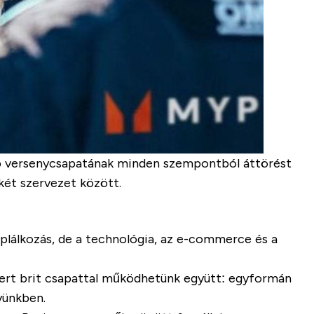
ebb versenycsapatának minden szempontból áttörést
két szervezet között.
áplálkozás, de a technológia, az e-commerce és a
mert brit csapattal működhetünk együtt: egyformán
nyünkben.