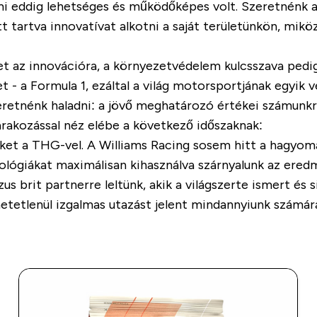
 eddig lehetséges és működőképes volt. Szeretnénk al
 tartva innovatívat alkotni a saját területünkön, mikö
get az innovációra, a környezetvédelem kulcsszava ped
 - a Formula 1, ezáltal a világ motorsportjának egyik 
eretnénk haladni: a jövő meghatározó értékei számunkr
rakozással néz elébe a következő időszaknak:
nket a THG-vel. A Williams Racing sosem hitt a hagyo
hnológiákat maximálisan kihasználva szárnyalunk az er
s brit partnerre leltünk, akik a világszerte ismert és 
hetetlenül izgalmas utazást jelent mindannyiunk számár