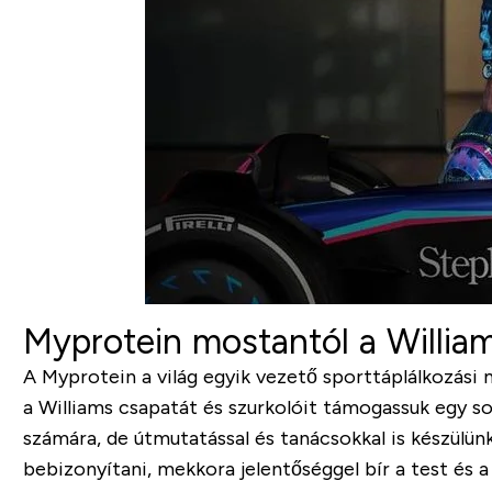
Myprotein mostantól a William
A Myprotein a világ egyik vezető sporttáplálkozási 
a Williams csapatát és szurkolóit támogassuk egy s
számára, de útmutatással és tanácsokkal is készülün
bebizonyítani, mekkora jelentőséggel bír a test és a