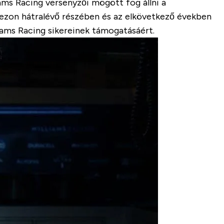
ms Racing versenyzői mögött fog állni a
szezon hátralévő részében és az elkövetkező években
ams Racing sikereinek támogatásáért.