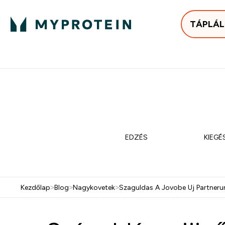
TÁPLÁ
Bestsellerek
Protein
Enter Bestse
E
⌄
⌄
25.000Ft felett ingyen h
Mydays Multibuy | Akár extr
EDZÉS
KIEGÉ
Kezdőlap
>
Blog
>
Nagykovetek
>
Szaguldas A Jovobe Uj Partneru