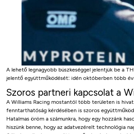
A lehető legnagyobb büszkeséggel jelentjük be a T
jelentő együttműködését: idén októberben több évr
Szoros partneri kapcsolat a W
A Williams Racing mostantól több területen is hivat
fenntarthatóság kérdésében is szoros együttműköd
Hatalmas öröm a számunkra, hogy egy hozzánk hason
hiszünk benne, hogy az adatvezérelt technológia na