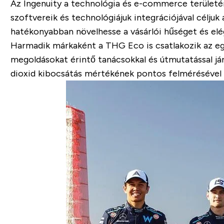
Az Ingenuity a technológia és e-commerce területén 
szoftvereik és technológiájuk integrációjával céljuk 
hatékonyabban növelhesse a vásárlói hűséget és el
Harmadik márkaként a THG Eco is csatlakozik az eg
megoldásokat érintő tanácsokkal és útmutatással já
dioxid kibocsátás mértékének pontos felmérésével