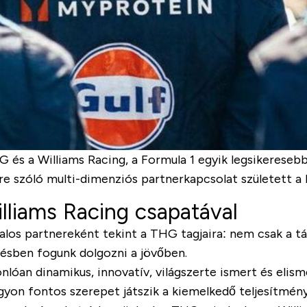
HG és a Williams Racing, a Formula 1 egyik legsikeres
e szóló multi-dimenziós partnerkapcsolat született a 
illiams Racing csapatával
alos partnereként tekint a THG tagjaira: nem csak a t
ésben fogunk dolgozni a jövőben.
lóan dinamikus, innovatív, világszerte ismert és elis
gyon fontos szerepet játszik a kiemelkedő teljesítmé