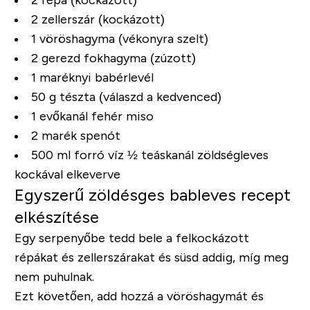
2 zellerszár (kockázott)
1 vöröshagyma (vékonyra szelt)
2 gerezd fokhagyma (zúzott)
1 maréknyi babérlevél
50 g tészta (válaszd a kedvenced)
1 evőkanál fehér miso
2 marék spenót
500 ml forró víz ½ teáskanál zöldségleves
kockával elkeverve
Egyszerű zöldésges bableves recept
elkészítése
Egy serpenyőbe tedd bele a felkockázott
répákat és zellerszárakat és süsd addig, míg meg
nem puhulnak.
Ezt követően, add hozzá a vöröshagymát és