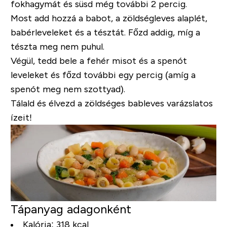
fokhagymát és süsd még további 2 percig.
Most add hozzá a babot, a zöldségleves alaplét,
babérleveleket és a tésztát. Főzd addig, míg a
tészta meg nem puhul.
Végül, tedd bele a fehér misot és a spenót
leveleket és főzd további egy percig (amíg a
spenót meg nem szottyad).
Tálald és élvezd a zöldséges bableves varázslatos
ízeit!
Tápanyag adagonként
Kalória: 318 kcal