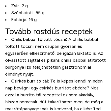
Zsír: 2 g
Szénhidrát: 55 g
Fehérje: 16 g
Tovább rostdús receptek
Chilis babbal töltött tócsni
: A chilis babbal
töltött tócsni nem csupán gyorsan és
egyszerűen elkészíthető, de igazán laktató is. Az
olvasztott sajttal és pikáns chilis babbal átitatott
burgonya íze felejthetetlen gasztronómiai
élményt nyújt.
Csirkés burrito tál
: Te is képes lennél minden
nap bevágni egy csirkés burritot ebédre?
Nos,
ezzel a burrito tál recepttel ez sem akadály,
hiszen nemcsak időt takaríthatsz meg, de még a
makrótápanyagoknak is kedvezel, ha elkészíted.