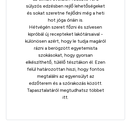
súlyzós edzésben rejlő lehetőségeket
és sokat szeretne fejlődni még a heti
hot jóga óriáin is.
Hétvégén szeret főzni és szívesen
kipróbál új recepteket lakótársaival -
különösen azért, hogy le tudja magáról
rázni a berögzött egyetemista
szokásokat, hogy gyorsan
elkészíthető, túlélő tésztákon él. Ezen
felül határozottan hiszi, hogy fontos
megtalálni az egyensúlyt az
edzőterem és a szórakozás között.
Tapasztalatáról megtudhatsz többet
itt
.