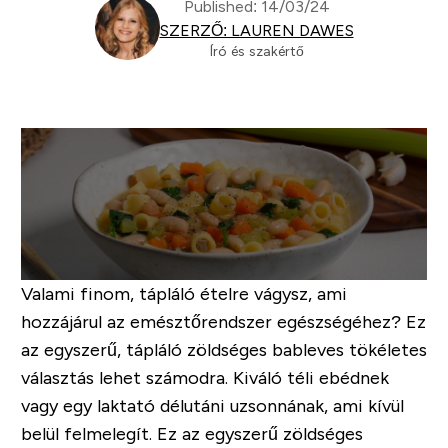
Published: 14/03/24
SZERZŐ: LAUREN DAWES
Író és szakértő
Valami finom, tápláló ételre vágysz, ami
hozzájárul az emésztőrendszer egészségéhez? Ez
az egyszerű, tápláló zöldséges bableves tökéletes
választás lehet számodra. Kiváló téli ebédnek
vagy egy laktató délutáni uzsonnának, ami kívül
belül felmelegít. Ez az egyszerű zöldséges