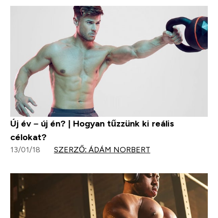
Új év – új én? | Hogyan tűzzünk ki reális
célokat?
13/01/18
SZERZŐ: ÁDÁM NORBERT