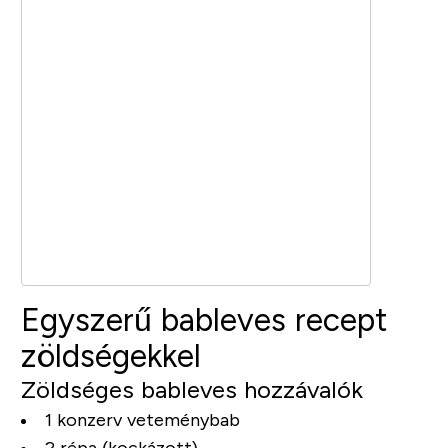
Egyszerű bableves recept
zöldségekkel
Zöldséges bableves hozzávalók
1 konzerv veteménybab
2 répa (kockázott)