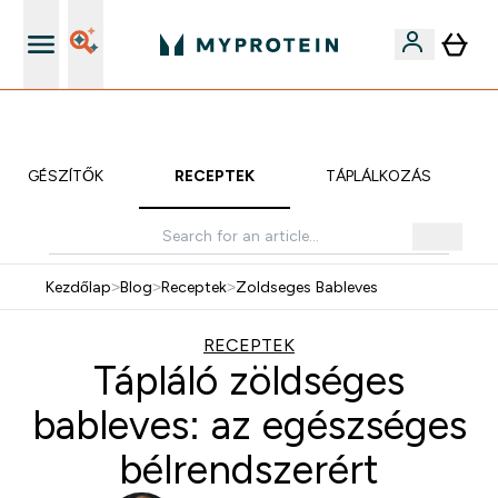
Páratlan minőség
KIEGÉSZÍTŐK
RECEPTEK
TÁPLÁLKOZÁS
Kezdőlap
>
Blog
>
Receptek
>
Zoldseges Bableves
RECEPTEK
Tápláló zöldséges
bableves: az egészséges
bélrendszerért