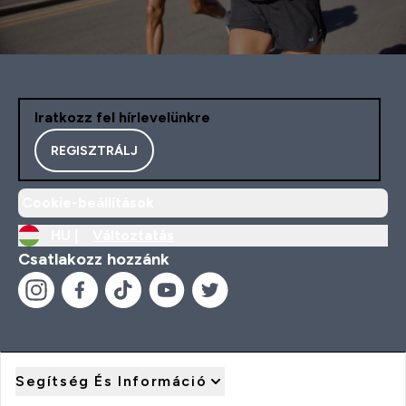
Iratkozz fel hírlevelünkre
REGISZTRÁLJ
Cookie-beállítások
HU |
Változtatás
Csatlakozz hozzánk
Segítség És Információ