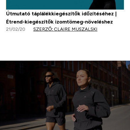
Útmutató táplálékkiegészítők időzítéséhez |
Étrend-kiegészítők izomtömeg-növeléshez
21/02/20
SZERZŐ: CLAIRE MUSZALSKI