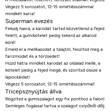
Végezz 5 sorozatot, 12-15 ismétlésszámmal
mindkét karra!
Superman evezés
Feküdj hasra, a karodat tartsd közvetlenül a fejed
felett, a gumikötelet pedig tekerd az alkarod
köré!
Emeld el a mellkasodat a talajtól, feszítsd meg a
farizmodat és a törzsedet!
Húzd hátra mindkét karodat az oldalad mellé, a
kötelet pedig a fejed mögé, és szorítsd össze a
lapockáidat!
Végezz 5 sorozatot, 12-15 ismétlésszámmal!
Tricepsznyújtás állva
Rögzítsd a gumiszalagot egy fix ponthoz a falon!
Semleges fogással tartva a szalagot csípőből dőlj