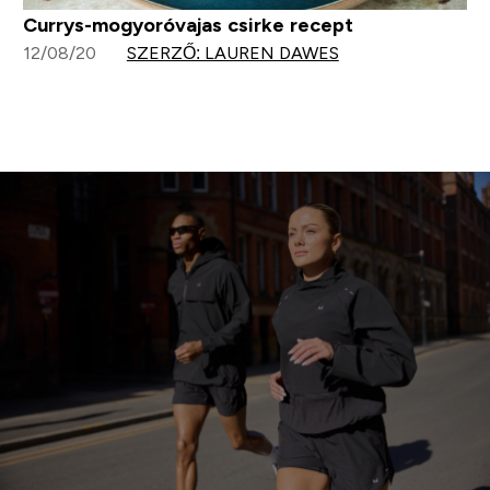
Currys-mogyoróvajas csirke recept
12/08/20
SZERZŐ: LAUREN DAWES