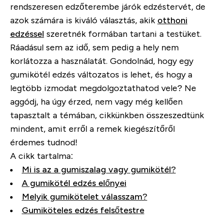
rendszeresen edzőterembe járók edzéstervét, de
azok számára is kiváló választás, akik
otthoni
edzéssel
szeretnék formában tartani a testüket.
Ráadásul sem az idő, sem pedig a hely nem
korlátozza a használatát. Gondolnád, hogy egy
gumikötél edzés változatos is lehet, és hogy a
legtöbb izmodat megdolgoztathatod vele? Ne
aggódj, ha úgy érzed, nem vagy még kellően
tapasztalt a témában, cikkünkben összeszedtünk
mindent, amit erről a remek kiegészítőről
érdemes tudnod!
A cikk tartalma:
Mi is az a gumiszalag vagy gumikötél?
A gumikötél edzés előnyei
Melyik gumikötelet válasszam?
Gumiköteles edzés felsőtestre