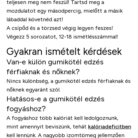
teljesen meg nem feszül! Tartsd meg a
mozdulatot egy másodpercig, mielőtt a másik
lábaddal követnéd azt!
A csípőd és a törzsed végig legyen feszes!
Végezz 5 sorozatot, 12-18 ismétlésszámmal!
Gyakran ismételt kérdések
Van-e külön gumikötél edzés
férfiaknak és nőknek?
Nincs különbség, a gumikötél edzés férfiaknak és
nőknek egyaránt szól.
Hatásos-e a gumikötél edzés
fogyáshoz?
A fogyáshoz több kalóriát kell ledolgoznunk,
mint amennyit beviszünk, tehát
kalóriadeficitben
kell lennünk. A nagyobb izomtömeg jellemzően