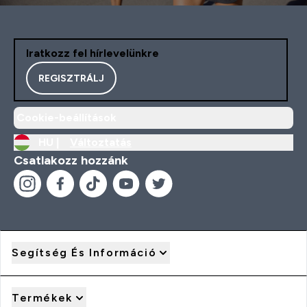
Iratkozz fel hírlevelünkre
REGISZTRÁLJ
Cookie-beállítások
HU |
Változtatás
Csatlakozz hozzánk
Segítség És Információ
Termékek