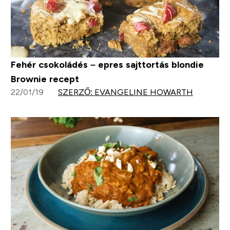
Fehér csokoládés – epres sajttortás blondie
Brownie recept
22/01/19
SZERZŐ: EVANGELINE HOWARTH