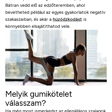
Bátran vedd elő az edzőteremben, ahol
bevetheted például az egyes gyakorlatok negatív
szakaszaiban, és akár a
húzódzkodást
is
könnyebben elsajátíthatod vele.
Melyik gumikötelet
válasszam?
Ha még most ismerkedsz az ellenállásos szalagok