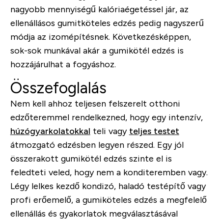
nagyobb mennyiségű kalóriaégetéssel jár, az
ellenállásos gumitköteles edzés pedig nagyszerű
módja az izomépítésnek. Következésképpen,
sok-sok munkával akár a gumikötél edzés is
hozzájárulhat a fogyáshoz.
Összefoglalás
Nem kell ahhoz teljesen felszerelt otthoni
edzőteremmel rendelkezned, hogy egy intenzív,
húzógyarkolatokkal
teli vagy
teljes testet
átmozgató edzésben legyen részed. Egy jól
összerakott gumikötél edzés szinte el is
feledteti veled, hogy nem a konditeremben vagy.
Légy lelkes kezdő kondizó, haladó testépítő vagy
profi erőemelő, a gumiköteles edzés a megfelelő
ellenállás és gyakorlatok megválasztásával