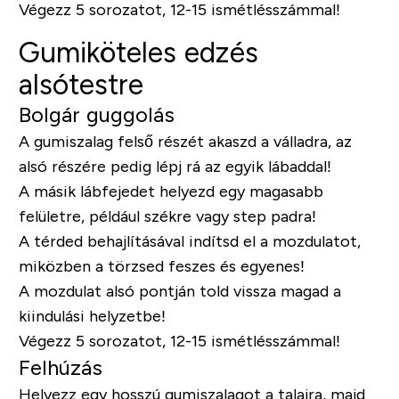
Végezz 5 sorozatot, 12-15 ismétlésszámmal!
Gumiköteles edzés
alsótestre
Bolgár guggolás
A gumiszalag felső részét akaszd a válladra, az
alsó részére pedig lépj rá az egyik lábaddal!
A másik lábfejedet helyezd egy magasabb
felületre, például székre vagy step padra!
A térded behajlításával indítsd el a mozdulatot,
miközben a törzsed feszes és egyenes!
A mozdulat alsó pontján told vissza magad a
kiindulási helyzetbe!
Végezz 5 sorozatot, 12-15 ismétlésszámmal!
Felhúzás
Helyezz egy hosszú gumiszalagot a talajra, majd