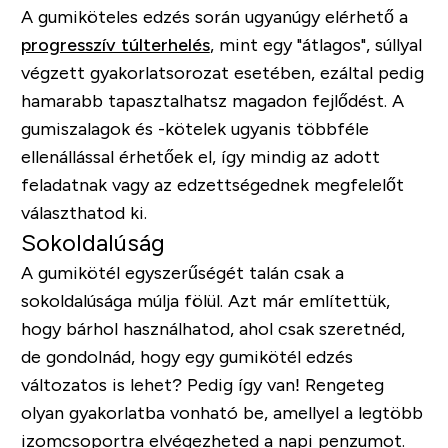
A gumiköteles edzés során ugyanúgy elérhető a
progresszív túlterhelés
, mint egy "átlagos", súllyal
végzett gyakorlatsorozat esetében, ezáltal pedig
hamarabb tapasztalhatsz magadon fejlődést. A
gumiszalagok és -kötelek ugyanis többféle
ellenállással érhetőek el, így mindig az adott
feladatnak vagy az edzettségednek megfelelőt
választhatod ki.
Sokoldalúság
A gumikötél egyszerűségét talán csak a
sokoldalúsága múlja fölül. Azt már említettük,
hogy bárhol használhatod, ahol csak szeretnéd,
de gondolnád, hogy egy gumikötél edzés
változatos is lehet? Pedig így van! Rengeteg
olyan gyakorlatba vonható be, amellyel a legtöbb
izomcsoportra elvégezheted a napi penzumot.