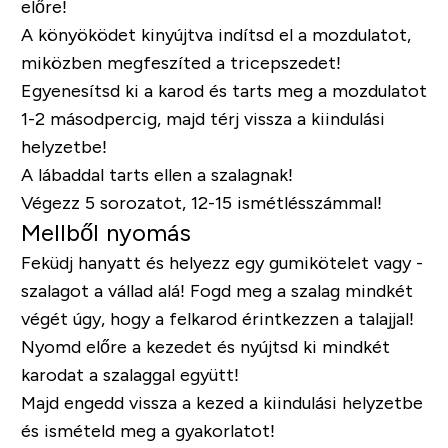
előre!
A könyöködet kinyújtva indítsd el a mozdulatot,
miközben megfeszíted a tricepszedet!
Egyenesítsd ki a karod és tarts meg a mozdulatot
1-2 másodpercig, majd térj vissza a kiindulási
helyzetbe!
A lábaddal tarts ellen a szalagnak!
Végezz 5 sorozatot, 12-15 ismétlésszámmal!
Mellből nyomás
Feküdj hanyatt és helyezz egy gumikötelet vagy -
szalagot a vállad alá! Fogd meg a szalag mindkét
végét úgy, hogy a felkarod érintkezzen a talajjal!
Nyomd előre a kezedet és nyújtsd ki mindkét
karodat a szalaggal együtt!
Majd engedd vissza a kezed a kiindulási helyzetbe
és ismételd meg a gyakorlatot!