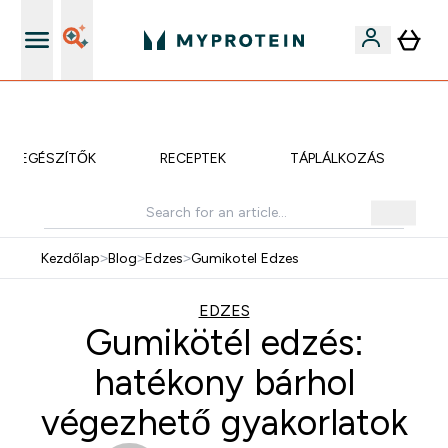
Akár 5000Ft kredit ajánlásonként
KIEGÉSZÍTŐK
RECEPTEK
TÁPLÁLKOZÁS
Kezdőlap
>
Blog
>
Edzes
>
Gumikotel Edzes
EDZES
Gumikötél edzés:
hatékony bárhol
végezhető gyakorlatok