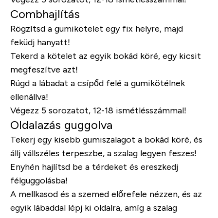
Combhajlítás
Rögzítsd a gumikötelet egy fix helyre, majd
feküdj hanyatt!
Tekerd a kötelet az egyik bokád köré, egy kicsit
megfeszítve azt!
Rúgd a lábadat a csípőd felé a gumikötélnek
ellenállva!
Végezz 5 sorozatot, 12-18 ismétlésszámmal!
Oldalazás guggolva
Tekerj egy kisebb gumiszalagot a bokád köré, és
állj vállszéles terpeszbe, a szalag legyen feszes!
Enyhén hajlítsd be a térdeket és ereszkedj
félguggolásba!
A mellkasod és a szemed előrefele nézzen, és az
egyik lábaddal lépj ki oldalra, amíg a szalag