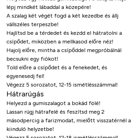
lépj mindkét lábaddal a közepére!
A szalag két végét fogd a két kezedbe és állj
vállszéles terpeszbe!
Hajlítsd be a térdedet és kezdd el hátratolni a
csípődet, miközben a mellkasod előre néz!
Hajolj előre, mintha a csípőddel megpróbálnál
becsukni egy fiókot!
Told előre a csípődet és a fenekedet, és
egyenesedj fel!
Végezz 5 sorozatot, 12-15 ismétlésszámmal!
Hátrarúgás
Helyezd a gumiszalagot a bokád fölé!
Lassan rúgj hátrafelé és feszítsd meg 2
másodpercig a farizmodat, mielőtt visszatérnél a
kiinduló helyzetbe!
Végezz 5 sorozatot, 12-18 ismétlésszámmal!