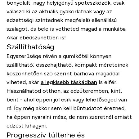
bonyolult, nagy helyigényű spoteszközök, csak
válaszd ki az aktuális gyakorlatnak vagy az
edzettségi szintednek megfelelő ellenállású
szalagot, és bele is vetheted magad a munkába.
Akár ebédszünetben is!
Szállíthatóság
Egyszerűsége révén a gumikötél könnyen
szállítható: összehajtható, kompakt méreteinek
köszönhetően szó szerint bárhová magaddal
viheted, akár
a legkisebb táskádban
is elfér.
Használhatod otthon, az edzőteremben, kint,
bent - ahol éppen jól esik vagy lehetőséged van
rá. Így még akkor sem kell bűntudatot érezned,
ha éppen nyaralni mész, de nem szeretnél emiatt
edzést kihagyni.
Progresszív túlterhelés