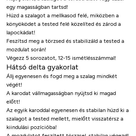
egy magasságban tartsd!
Húzd a szalagot a mellkasod felé, miközben a
könyöködet a tested felé közelíted és zárod a
lapockádat!
Feszítsd meg a törzsed és stabilizáld a tested a
mozdulat során!
Végezz 5 sorozatot, 12-15 ismétlésszámmal!
Hátsó delta gyakorlat
Állj egyenesen és fogd meg a szalag mindkét
végét!
A karodat vállmagasságban nyújtsd ki magad
előtt!
Az egyik karoddal egyenesen és stabilan húzd ki a
szalagot a tested mellett, mielőtt visszatérsz a
kiindulási pozícióba!
A mozdulatot feszített törzzsel, stabilan végezd!