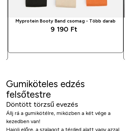
g
Myprotein Booty Band csomag - Több darab
9 190 Ft‎
GYORS VÁSÁRLÁS
Gumiköteles edzés
felsőtestre
Döntött törzsű evezés
Állj rá a gumikötélre, miközben a két vége a
kezedben van!
Hajolj előre, a szalagot a térded alatt vagy azzal