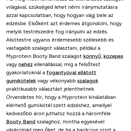
világával, szükséged lehet némi iránymutatásra
azzal kapcsolatban, hogy hogyan vágj bele az
edzésbe. Elsőként azt érdemes átgondolni, hogy
melyik testrészedre fog irányulni az edzés.
Alsótestre ugyanis érdemesebb szélesebb és
vastagabb szalagot választani, például a
Myprotein Booty Band szalagot
könnyű
,
közepes
vagy
nehéz
ellenállással, míg a felsőtest
gyakorlatoknál a
fogantyúval ellátott
gumikötelek
vagy vékonyabb
szalagok
praktikusabb választást jelenthetnek.
Örvendetes hír, hogy a Myprotein kínálatában
elérhető gumikötél szett edzéshez, amellyel
kedvezőbb áron juthatsz hozzá a háromféle
Booty Band
szalaghoz, mintha egyesével
vásárolnád meg őket, de ha a hardcore szint a