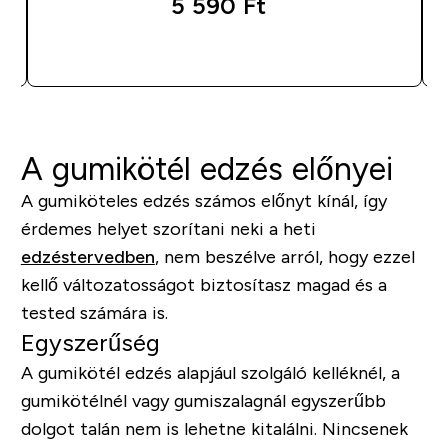
5 590 Ft‎
GYORS VÁSÁRLÁS
A gumikötél edzés előnyei
A gumiköteles edzés számos előnyt kínál, így
érdemes helyet szorítani neki a heti
edzéstervedben
, nem beszélve arról, hogy ezzel
kellő változatosságot biztosítasz magad és a
tested számára is.
Egyszerűség
A gumikötél edzés alapjául szolgáló kelléknél, a
gumikötélnél vagy gumiszalagnál egyszerűbb
dolgot talán nem is lehetne kitalálni. Nincsenek