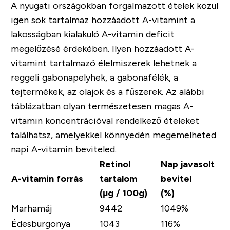
A nyugati országokban forgalmazott ételek közül
igen sok tartalmaz hozzáadott A-vitamint a
lakosságban kialakuló A-vitamin deficit
megelőzésé érdekében. Ilyen hozzáadott A-
vitamint tartalmazó élelmiszerek lehetnek a
reggeli gabonapelyhek, a gabonafélék, a
tejtermékek, az olajok és a fűszerek. Az alábbi
táblázatban olyan természetesen magas A-
vitamin koncentrációval rendelkező ételeket
találhatsz, amelyekkel könnyedén megemelheted
napi A-vitamin beviteled.
Retinol
Nap javasolt
A-vitamin forrás
tartalom
bevitel
(µg / 100g)
(%)
Marhamáj
9442
1049%
Édesburgonya
1043
116%