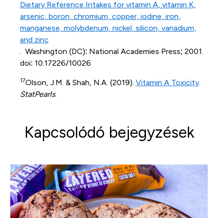
Dietary Reference Intakes for vitamin A, vitamin K,
arsenic, boron, chromium, copper, iodine, iron,
manganese, molybdenum, nickel, silicon, vanadium,
and zinc
. Washington (DC): National Academies Press; 2001.
doi: 10.17226/10026
17
Olson, J.M. & Shah, N.A. (2019).
Vitamin A Toxicity
.
StatPearls
.
Kapcsolódó bejegyzések