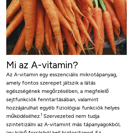
Mi az A-vitamin?
Az A-vitamin egy esszenciális mikrotápanyag,
amely fontos szerepet játszik a látás
egészségének megőrzésében, a megfelelő
sejtfunkciók fenntartásában, valamint
hozzájárulhat egyéb fiziológiai funkciók helyes
1
működéséhez.
Szervezeted nem tudja
szintetizálni az A-vitamint más tápanyagokból,
így külső forrásból kell biztosítanod. Ez