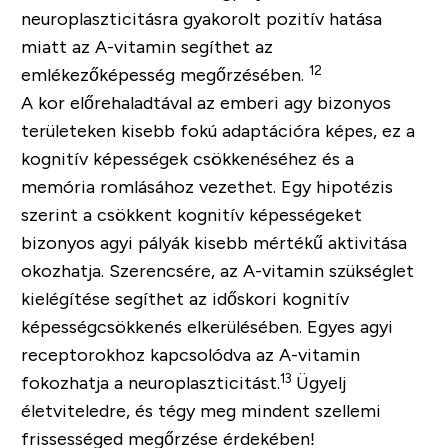
neuroplaszticitásra gyakorolt pozitív hatása
miatt az A-vitamin segíthet az
12
emlékezőképesség megőrzésében.
A kor előrehaladtával az emberi agy bizonyos
területeken kisebb fokú adaptációra képes, ez a
kognitív képességek csökkenéséhez és a
memória romlásához vezethet. Egy hipotézis
szerint a csökkent kognitív képességeket
bizonyos agyi pályák kisebb mértékű aktivitása
okozhatja. Szerencsére, az A-vitamin szükséglet
kielégítése segíthet az időskori kognitív
képességcsökkenés elkerülésében. Egyes agyi
receptorokhoz kapcsolódva az A-vitamin
13
fokozhatja a neuroplaszticitást.
Ügyelj
életviteledre, és tégy meg mindent szellemi
frissességed megőrzése érdekében!