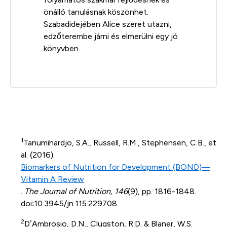
önálló tanulásnak köszönhet.
Szabadidejében Alice szeret utazni,
edzőterembe járni és elmerülni egy jó
könyvben.
1
Tanumihardjo, S.A., Russell, R.M., Stephensen, C.B., et
al. (2016).
Biomarkers of Nutrition for Development (BOND)—
Vitamin A Review
.
The Journal of Nutrition, 146
(9), pp. 1816-1848.
doi:10.3945/jn.115.229708
2
D’Ambrosio, D.N., Clugston, R.D. & Blaner, W.S.