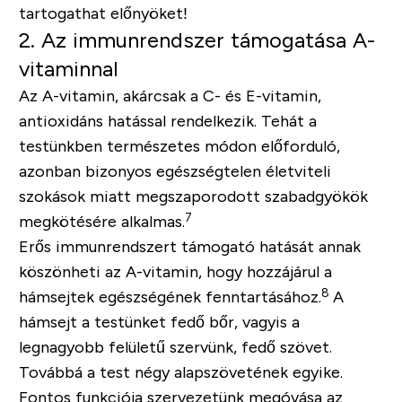
tartogathat előnyöket!
2. Az immunrendszer támogatása A-
vitaminnal
Az A-vitamin, akárcsak a C- és E-vitamin,
antioxidáns hatással rendelkezik. Tehát a
testünkben természetes módon előforduló,
azonban bizonyos egészségtelen életviteli
szokások miatt megszaporodott szabadgyökök
7
megkötésére alkalmas.
Erős immunrendszert támogató hatását annak
köszönheti az A-vitamin, hogy hozzájárul a
8
hámsejtek egészségének fenntartásához.
A
hámsejt a testünket fedő bőr, vagyis a
legnagyobb felületű szervünk, fedő szövet.
Továbbá a test négy alapszövetének egyike.
Fontos funkciója szervezetünk megóvása az