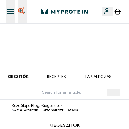
iOS és Android app
Mydays Multibuy | Akár extra 5-10% OFF ruhákra vagy
vitaminokra | MÁR CSAK
0 0
:
1 9
:
4 4
:
5 9
Nap
Óra
Perc
Mp
KIEGÉSZÍTŐK
RECEPTEK
TÁPLÁLKOZÁS
Kezdőlap
>
Blog
>
Kiegeszitok
>
Az A Vitamin 3 Bizonyitott Hatasa
KIEGESZITOK