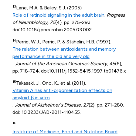
13
Lane, M.A. & Bailey, S.J. (2005).
Role of retinoid signalling in the adult brain
.
Progress
of Neurobiology, 75
(4), pp. 275-293.
doi:10.1016/j.pneurobio.2005.03.002
14
Perrig, W.J., Perrig, P. & Stähelin, H.B. (1997).
The relation between antioxidants and memory
performance in the old and very old
.
Journal of the American Geriatrics Society, 45
(6),
pp. 718-724. doi:10.1111/j.1532-5415.1997.tb01476.x
15
Takasaki, J., Ono, K., et al. (2011).
Vitamin A has anti-oligomerization effects on
amyloid-β in vitro
.
Journal of Alzheimer’s Disease, 27
(2), pp. 271-280.
doi: 10.3233/JAD-2011-110455.
16
Institute of Medicine, Food and Nutrition Board