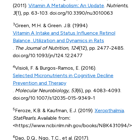
(2011).
Vitamin A Metabolism: An Update
.
Nutrients,
3
(1), pp. 63-103. doi.org/10.3390/nu3010063
3
Green, M.H. & Green. J.B. (1994)
Vitamin A Intake and Status Influence Retinol
Balance, Utilization and Dynamics in Rats
.
The Journal of Nutrition, 124
(12), pp. 2477-2485.
doi.org/10.1093/jn/124.12.2477
4
Visioli, F. & Burgos-Ramos, E. (2016).
Selected Micronutrients in Cognitive Decline
Prevention and Therapy
.
Molecular Neurobiology, 53
(6), pp. 4083-4093.
doi.org/10.1007/s12035-015-9349-1
5
Feroze, K.B. & Kaufman, E.J. (2019).
Xeropthalmia
.
StatPearls.
Available from:
<https://www.ncbi.nlm.nih.gov/books/NBK431094/>
6
Dao, D.Q., Ngo, T.C., et al. (2017).