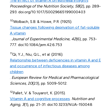
The effect of vitamin A on epithelial integrity
.
Proceedings of the Nutrition Society, 58
(2), pp. 289-
293. doi.org/10.1017/S0029665199000403
10
Wolbach, S.B. & Howe, P.R. (1925).
Tissue changes following deprivation of fat-soluble
A vitamin
.
Journal of Experimental Medicine, 42
(6), pp. 753-
777. doi:10.1084/jem.42.6.753
11
Qi, Y.J., Niu, Q.L., et al. (2016).
Relationship between deficiencies in vitamin A and E
and occurrence of infectious diseases among
children
.
European Review for Medical and Pharmacological
Sciences, 20
(23), pp. 5009-5012.
12
Pallet, V. & Touyarot, K. (2015).
Vitamin A and cognitive processes
.
Nutrition and
Aging, 3
(1), pp. 21-31. doi:10.3233/NUA-150048