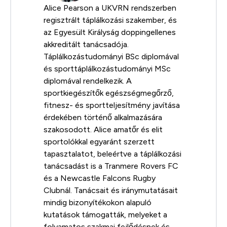
Alice Pearson a UKVRN rendszerben
regisztrált táplálkozási szakember, és
az Egyesült Királyság doppingellenes
akkreditált tanácsadója.
Táplálkozástudományi BSc diplomával
és sporttáplálkozástudományi MSc
diplomával rendelkezik. A
sportkiegészítők egészségmegőrző,
fitnesz- és sportteljesítmény javítása
érdekében történő alkalmazására
szakosodott. Alice amatőr és elit
sportolókkal egyaránt szerzett
tapasztalatot, beleértve a táplálkozási
tanácsadást is a Tranmere Rovers FC
és a Newcastle Falcons Rugby
Clubnál. Tanácsait és iránymutatásait
mindig bizonyítékokon alapuló
kutatások támogatták, melyeket a
folyamatos szakmai fejlődésnek és