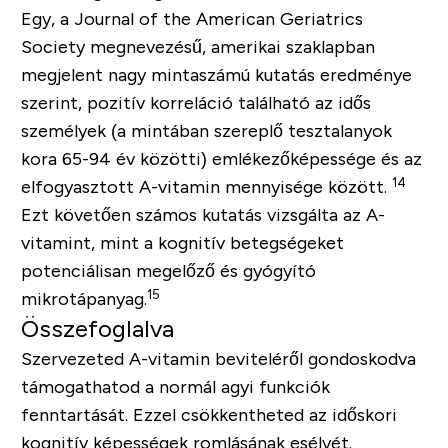
Egy, a
Journal of the American Geriatrics
Society
megnevezésű, amerikai szaklapban
megjelent nagy mintaszámú kutatás eredménye
szerint, pozitív korreláció található az idős
személyek (a mintában szereplő tesztalanyok
kora 65-94 év közötti) emlékezőképessége és az
14
elfogyasztott A-vitamin mennyisége között.
Ezt követően számos kutatás vizsgálta az A-
vitamint, mint a kognitív betegségeket
potenciálisan megelőző és gyógyító
15
mikrotápanyag.
Összefoglalva
Szervezeted A-vitamin beviteléről gondoskodva
támogathatod a normál agyi funkciók
fenntartását. Ezzel csökkentheted az időskori
kognitív képességek romlásának esélyét.