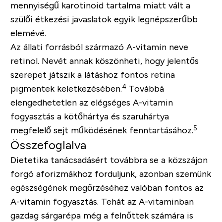
mennyiségű karotinoid tartalma miatt vált a
szülői étkezési javaslatok egyik legnépszerűbb
elemévé.
Az állati forrásból származó A-vitamin neve
retinol. Nevét annak köszönheti, hogy jelentős
szerepet játszik a látáshoz fontos retina
4
pigmentek keletkezésében.
Továbbá
elengedhetetlen az elégséges A-vitamin
fogyasztás a kötőhártya és szaruhártya
5
megfelelő sejt működésének fenntartásához.
Összefoglalva
Dietetika tanácsadásért továbbra se a közszájon
forgó aforizmákhoz forduljunk, azonban szemünk
egészségének megőrzéséhez valóban fontos az
A-vitamin fogyasztás. Tehát az A-vitaminban
gazdag sárgarépa még a felnőttek számára is