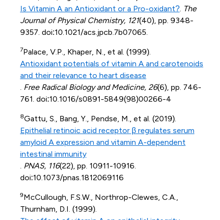
Is Vitamin A an Antioxidant or a Pro-oxidant?
.
The
Journal of Physical Chemistry, 121
(40), pp. 9348-
9357. doi:10.1021/acs.jpcb.7b07065.
7
Palace, V.P., Khaper, N., et al. (1999).
Antioxidant potentials of vitamin A and carotenoids
and their relevance to heart disease
.
Free Radical Biology and Medicine, 26
(6), pp. 746-
761. doi:10.1016/s0891-5849(98)00266-4
8
Gattu, S., Bang, Y., Pendse, M., et al. (2019).
Epithelial retinoic acid receptor β regulates serum
amyloid A expression and vitamin A-dependent
intestinal immunity
.
PNAS, 116
(22), pp. 10911-10916.
doi:10.1073/pnas.1812069116
9
McCullough, F.S.W., Northrop-Clewes, C.A.,
Thurnham, D.I. (1999).