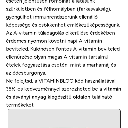
esetén jelentősen romolhat a látásunk
szürkületben és félhomályban (farkasvakság),
gyengülhet immunrendszerünk ellenálló
képessége és csökkenhet emlékezőképességünk.
Az A-vitamin túladagolás elkerülése érdekében
érdemes nyomon követni napi A-vitamin
beviteled. Különösen fontos A-vitamin beviteled
ellenőrzése olyan magas A-vitamin tartalmú
ételek fogyasztása esetén, mint a marhamáj és
az édesburgonya.
Ne felejtsd, a
VITAMINBLOG
kód használatával
35%-os kedvezménnyel szerezheted be a
vitamin
és ásványi anyag kiegészítő oldalon
található
termékeket.