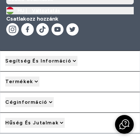
HU |
Változtatás
Csatlakozz hozzánk
Segítség És Információ
Termékek
Céginformáció
Hűség És Jutalmak