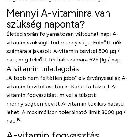
Mennyi A-vitaminra van
szükség naponta?
Életed során folyamatosan változhat napi A-
vitamin szükségleted mennyisége. Felnőtt nők
számára a javasolt A-vitamin bevitel 500 µg /
nap, míg felnőtt férfiak számára 625 µg / nap.
A-vitamin túladagolás
„A több nem feltétlen jobb” elv érvényesül az A-
vitamin bevitel esetén is. Kerüld a túlzott A-
vitamin fogyasztást, mivel a túlzott
mennyiségben bevitt A-vitamin toxikus hatású
lehet. A maximálisan tolerálható limit 3000 µg /
16
nap.
A-vitamin fogyasztás