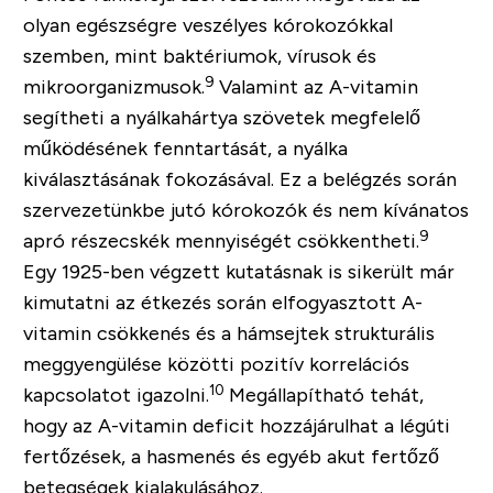
olyan egészségre veszélyes kórokozókkal
szemben, mint baktériumok, vírusok és
9
mikroorganizmusok.
Valamint az A-vitamin
segítheti a nyálkahártya szövetek megfelelő
működésének fenntartását, a nyálka
kiválasztásának fokozásával. Ez a belégzés során
szervezetünkbe jutó kórokozók és nem kívánatos
9
apró részecskék mennyiségét csökkentheti.
Egy 1925-ben végzett kutatásnak is sikerült már
kimutatni az étkezés során elfogyasztott A-
vitamin csökkenés és a hámsejtek strukturális
meggyengülése közötti pozitív korrelációs
10
kapcsolatot igazolni.
Megállapítható tehát,
hogy az A-vitamin deficit hozzájárulhat a légúti
fertőzések, a hasmenés és egyéb akut fertőző
betegségek kialakulásához.