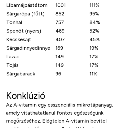
Libamájpástétom
1001
111%
Sárgarépa (főtt)
852
95%
Tonhal
757
84%
Spenót (nyers)
469
52%
Kecskesajt
407
45%
Sárgadinnyedinnye
169
19%
Lazac
149
17%
Tojás
149
17%
Sárgabarack
96
11%
Konklúzió
Az A-vitamin egy esszenciális mikrotápanyag,
amely vitathatatlanul fontos egészségünk
megőrzéséhez. Elégtelen A-vitamin bevitel