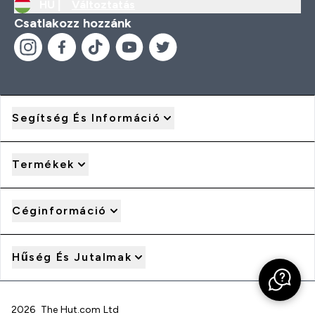
HU |
Változtatás
Csatlakozz hozzánk
Segítség És Információ
Termékek
Céginformáció
Hűség És Jutalmak
2026 The Hut.com Ltd