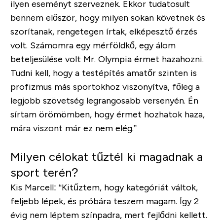
ilyen eseményt szerveznek. Ekkor tudatosult
bennem először, hogy milyen sokan követnek és
szorítanak, rengetegen írtak, elképesztő érzés
volt. Számomra egy mérföldkő, egy álom
beteljesülése volt Mr. Olympia érmet hazahozni.
Tudni kell, hogy a testépítés amatőr szinten is
profizmus más sportokhoz viszonyítva, főleg a
legjobb szövetség legrangosabb versenyén. Én
sírtam örömömben, hogy érmet hozhatok haza,
mára viszont már ez nem elég.”
Milyen célokat tűztél ki magadnak a
sport terén?
Kis Marcell:
“Kitűztem, hogy kategóriát váltok,
feljebb lépek, és próbára teszem magam. Így 2
évig nem léptem színpadra, mert fejlődni kellett.