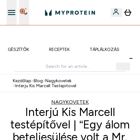
iOS és Android app
KIEGÉSZÍTŐK
RECEPTEK
TÁPLÁLKOZÁS
Kezdőlap
>
Blog
>
Nagykovetek
>
Interju Kis Marcell Testepitovel
NAGYKOVETEK
Interjú Kis Marcell
testépítővel | “Egy álom
beteljesülése volt a Mr.