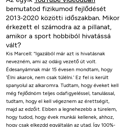
bemutatod fizikumod fejlődését
2013-2020 közötti időszakban. Mikor
érkezett el számodra az a pillanat,
amikor a sport hobbiból hivatássá
vált?
Kis Marcell:
“Igazából már azt is hivatásnak
nevezném, ami az odáig vezető út volt.
Édesanyámnak már 15 évesen mondtam, hogy
’Élni akarok, nem csak túlélni.’ Ez fel is került
spanyolul az alkaromra. Tudtam, hogy éveket kell
még fejlődnöm teljes odafigyeléssel, tanulással,
tudtam, hogy el kell végeznem az érettségit,
majd az edzőit. Ebben a legnehezebb a türelem,
hogy tudod, hogy évek munkái kellenek, ahhoz,
hogy csak elkezdd egyáltalán az utad. Így 100%-