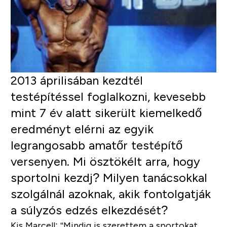
2013 áprilisában kezdtél
testépítéssel foglalkozni, kevesebb
mint 7 év alatt sikerült kiemelkedő
eredményt elérni az egyik
legrangosabb amatőr testépítő
versenyen. Mi ösztökélt arra, hogy
sportolni kezdj? Milyen tanácsokkal
szolgálnál azoknak, akik fontolgatják
a súlyzós edzés elkezdését?
Kis Marcell:
“Mindig is szerettem a sportokat,