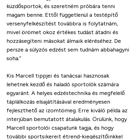
küzdősportok, és szeretném próbára tenni
magam benne. Ettől függetlenül a testépítő
versenyfelkészítést továbbra is folytatnám,
mivel örömet okoz értékes tudást átadni és
hozzásegíteni másokat álmaik eléréséhez. De
persze a súlyzós edzést sem tudnám abbahagyni
soha.”
Kis Marcell tippjei és tanácsai hasznosak
lehetnek kezdő és haladó sportolók számára
egyaránt. A helyes edzéstechnika és megfelelő
táplálkozás elsajátításával eredményesen
fejleszthető az izomtömeg. Erre kiváló példa az
interjúban bemutatott átalakulás. Örülünk, hogy
Marcell sportolói csapatunk tagja, és hogy
további sportsikereit étrend-kiegészítőinkkel