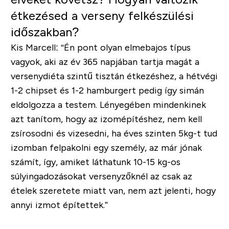
étkezésed a verseny felkészülési
időszakban?
Kis Marcell:
“Én pont olyan elmebajos típus
vagyok, aki az év 365 napjában tartja magát a
versenydiéta szintű tisztán étkezéshez, a hétvégi
1-2 chipset és 1-2 hamburgert pedig így simán
eldolgozza a testem. Lényegében mindenkinek
azt tanítom, hogy az izomépítéshez, nem kell
zsírosodni és vizesedni, ha éves szinten 5kg-t tud
izomban felpakolni egy személy, az már jónak
számít, így, amiket láthatunk 10-15 kg-os
súlyingadozásokat versenyzőknél az csak az
ételek szeretete miatt van, nem azt jelenti, hogy
annyi izmot építettek.”