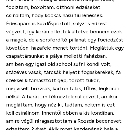
fociztam, boxoltam, otthoni edzéseket
csináltam, hogy kockás hasú fiú lehessek.
Édesapám is küzdősportolt, súlyzós edzést
végzett, így korán el lettek ültetve bennem ezek
a magok, de a sorsfordító pillanat egy fociedzést
követően, hazafele menet történt. Megláttuk egy
csapattársunkat a pálya melletti faházban,
amiben egy igazi old school sufni kondi volt,
százéves vasak, tárcsák helyett fogaskerekek, fa
székkel kitámasztott gép, törött tükör,
megviselt boxzsák, karton falak, fűtés, légkondi
nélkül. A barátom félmeztelenül edzett, amikor
megláttam, hogy néz ki, tudtam, nekem is ezt
kell csinálnom. Innentől ebben a kis kondiban,
amire végül ráragasztottam a Rozsda becenevet,
edzettem 2 évet. Akik most kezdenének bele a