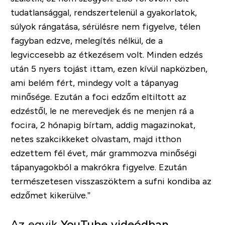
tudatlansággal, rendszertelenül a gyakorlatok,
súlyok rángatása, sérülésre nem figyelve, télen
fagyban edzve, melegítés nélkül, de a
legviccesebb az étkezésem volt. Minden edzés
után 5 nyers tojást ittam, ezen kívül napközben,
ami belém fért, mindegy volt a tápanyag
minősége. Ezután a foci edzőm eltiltott az
edzéstől, le ne merevedjek és ne menjen rá a
focira, 2 hónapig bírtam, addig magazinokat,
netes szakcikkeket olvastam, majd itthon
edzettem fél évet, már grammozva minőségi
tápanyagokból a makrókra figyelve. Ezután
természetesen visszaszöktem a sufni kondiba az
edzőmet kikerülve.”
Az egyik
YouTube videódban