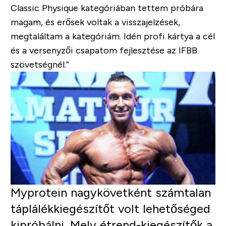
Classic Physique kategóriában tettem próbára
magam, és erősek voltak a visszajelzések,
megtaláltam a kategóriám. Idén profi kártya a cél
és a versenyzői csapatom fejlesztése az IFBB
szövetségnél.”
Myprotein nagykövetként számtalan
táplálékkiegészítőt volt lehetőséged
kipróbálni. Mely étrend-kiegészítők a