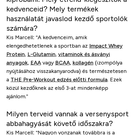
kedvenceid? Mely termékek
használatát javaslod kezdő sportolók
számára?
Kis Marcell:
“A kedvenceim, amik
elengedhetetlenek a sportban az
Impact Whey
Protein
,
L-Glutamin
,
vitaminok és ásványi
anyagok
,
EAA
vagy
BCAA
,
kollagén
(izompólya
nyújtásához visszakanyarodva) és természetesen
a
THE Pre-Workout edzés előtti formula
. Ezek
közül kezdőknek az első 3-at mindenképp
ajánlom.”
Milyen terveid vannak a versenysport
abbahagyását követő időszakra?
Kis Marcell:
“Nagyon vonzanak továbbra is a