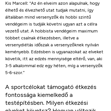
Kis Marcell:
“Az én elveim azon alapulnak, hogy
élhető és élvezhető utat tudjak mutatni, így
általában mind versenyzők és hobbi szintű
vendégeim is tudják követni ugyan azt a célra
vezető utat. A hobbista vendégeim maximum
többet csalnak étkezésben, illetve a
versenydiétás időszak a versenyzőknek nyilván
keményebb. Edzésben is ugyanazokat az elveket
követik, itt az edzés mennyisége eltérő, van, aki
3-5 alkalommal edz egy héten, míg a versenyzők
5-6-szor.”
A sportcélokat támogató étkezés
fontossága kiemelkedő a
testépítésben. Milyen étkezési
elveket követsz? Hogyan változik