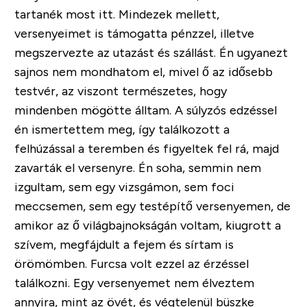
tartanék most itt. Mindezek mellett,
versenyeimet is támogatta pénzzel, illetve
megszervezte az utazást és szállást. Én ugyanezt
sajnos nem mondhatom el, mivel ő az idősebb
testvér, az viszont természetes, hogy
mindenben mögötte álltam. A súlyzós edzéssel
én ismertettem meg, így találkozott a
felhúzással a teremben és figyeltek fel rá, majd
zavarták el versenyre. Én soha, semmin nem
izgultam, sem egy vizsgámon, sem foci
meccsemen, sem egy testépítő versenyemen, de
amikor az ő világbajnokságán voltam, kiugrott a
szívem, megfájdult a fejem és sírtam is
örömömben. Furcsa volt ezzel az érzéssel
találkozni. Egy versenyemet nem élveztem
annyira, mint az övét, és végtelenül büszke