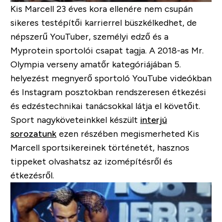
Kis Marcell 23 éves kora ellenére nem csupán
sikeres testépítői karrierrel büszkélkedhet, de
népszerű YouTuber, személyi edző és a
Myprotein sportolói csapat tagja. A 2018-as Mr.
Olympia verseny amatőr kategóriájában 5.
helyezést megnyerő sportoló YouTube videókban
és Instagram posztokban rendszeresen étkezési
és edzéstechnikai tanácsokkal látja el követőit.
Sport nagyköveteinkkel készült
interjú
sorozatunk
ezen részében megismerheted Kis
Marcell sportsikereinek történetét, hasznos
tippeket olvashatsz az izomépítésről és
étkezésről.