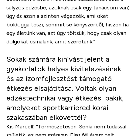
súlyzós edzésbe, azoknak csak egy tanácsom van;
úgy és azon a szinten végezzék, ami őket
boldoggá teszi, semmit se kényszerből, hiszen ha
egy életünk van, azt úgy töltsük, hogy csak olyan
dolgokat csinálunk, amit szeretünk.”
Sokak számára kihívást jelent a
gyakorlatok helyes kivitelezésének
és az izomfejlesztést támogató
étkezés elsajátítása. Voltak olyan
edzéstechnikai vagy étkezési bakik,
amelyeket sportkarriered korai
szakaszában elkövettél?
Kis Marcell:
“Természetesen. Senki nem tudással
születik, ez nem szégyen. Első fél évem telt