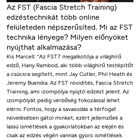
Az FST (Fascia Stretch Training)
edzéstechnikát több online
felületeden népszerűsíted. Mi az FST
technika lényege? Milyen előnyöket
nyújthat alkalmazása?
Kis Marcell:
“Az FST7 megalkotója a világhírű
edző, Hany Rambod, aki több világhírű testépítőt
a csúcsra segített, mint Jay Cutler, Phil Heath és
Jeremy Buendia. Az FST rövidítés, Fascia Stretch
Training, ami izompólya nyújtó edzést jelent. Az
izompólyát pedig vérbőség fokozással lehet
elérni. Fontos, hogy a savasodás a térfogat
növelésében gátol minket, ezért jellemzőek a
lassú ismétlések a gyakorlatokban az elején és
csak az edzés végén vannak gyors ismétlések.