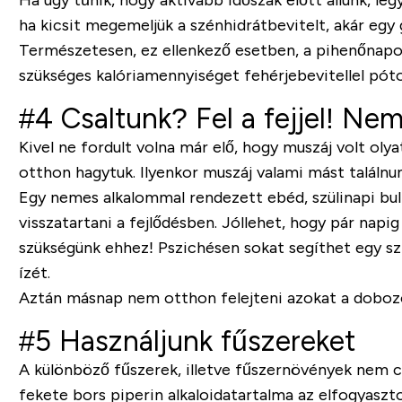
Ha úgy tűnik, hogy aktívabb időszak előtt állunk, le
ha kicsit megemeljük a szénhidrátbevitelt, akár egy
Természetesen, ez ellenkező esetben, a pihenőnapok
szükséges kalóriamennyiséget fehérjebevitellel póto
#4 Csaltunk? Fel a fejjel! Nem
Kivel ne fordult volna már elő, hogy muszáj volt ol
otthon hagytuk. Ilyenkor muszáj valami mást találnun
Egy nemes alkalommal rendezett ebéd, szülinapi bul
visszatartani a fejlődésben. Jóllehet, hogy pár na
szükségünk ehhez! Pszichésen sokat segíthet egy szi
ízét.
Aztán másnap nem otthon felejteni azokat a dobozo
#5 Használjunk fűszereket
A különböző fűszerek, illetve fűszernövények nem cs
fekete bors piperin alkaloidatartalma az elfogyaszt