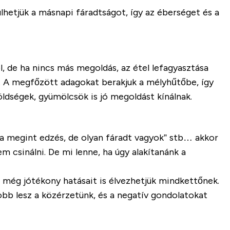
lhetjük a másnapi fáradtságot, így az éberséget és a
, de ha nincs más megoldás, az étel lefagyasztása
l. A megfőzött adagokat berakjuk a mélyhűtőbe, így
ldségek, gyümölcsök is jó megoldást kínálnak.
a megint edzés, de olyan fáradt vagyok” stb… akkor
 csinálni. De mi lenne, ha úgy alakítanánk a
de még jótékony hatásait is élvezhetjük mindkettőnek.
bb lesz a közérzetünk, és a negatív gondolatokat