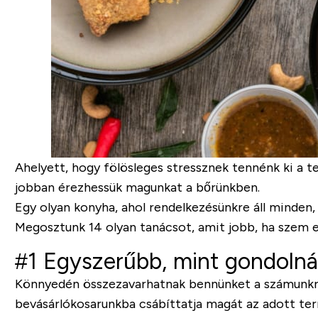
Ahelyett, hogy fölösleges stressznek tennénk ki a 
jobban érezhessük magunkat a bőrünkben.
Egy olyan konyha, ahol rendelkezésünkre áll minden
Megosztunk 14 olyan tanácsot, amit jobb, ha szem elő
#1 Egyszerűbb, mint gondoln
Könnyedén összezavarhatnak bennünket a számunkra
bevásárlókosarunkba csábíttatja magát az adott ter