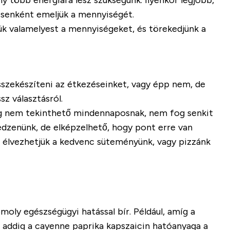
ny több energiára lesz szükségünk. Ilyenkor legjobb,
zésenként emeljük a mennyiségét.
ük valamelyest a mennyiségeket, és törekedjünk a
összekészíteni az étkezéseinket, vagy épp nem, de
z választásról.
míg nem tekinthető mindennaposnak, nem fog senkit
edzenünk, de elképzelhető, hogy pont erre van
ra élvezhetjük a kedvenc süteményünk, vagy pizzánk
oly egészségügyi hatással bír. Például, amíg a
ő, addig a cayenne paprika kapszaicin hatóanyaga a