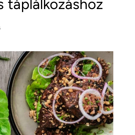
s táplálkozáshoz
ő