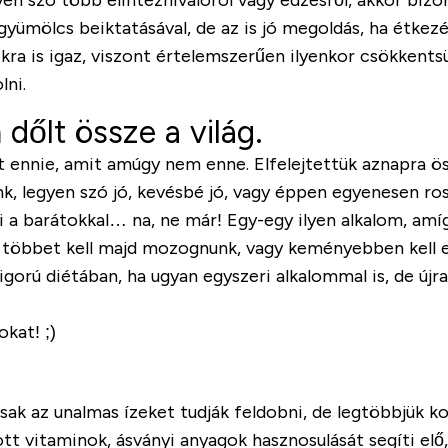
gyen szó több elintéznivalóról vagy edzésről, akkor bizo
 gyümölcs beiktatásával, de az is jó megoldás, ha étke
ra is igaz, viszont értelemszerűen ilyenkor csökkents
lni.
 dőlt össze a világ.
yat ennie, amit amúgy nem enne. Elfelejtettük aznapra 
k, legyen szó jó, kevésbé jó, vagy éppen egyenesen ross
i a barátokkal… na, ne már! Egy-egy ilyen alkalom, a
pig többet kell majd mozognunk, vagy keményebben kell 
gorú diétában, ha ugyan egyszeri alkalommal is, de új
kat! ;)
ak az unalmas ízeket tudják feldobni, de legtöbbjük kom
ott vitaminok, ásványi anyagok hasznosulását segíti el