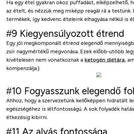
Ha egy étel gyakran okoz puffadást, elképzelhető, 
az ételt, és nézzük meg miképp reagál rá a testünk.
termékek, így kedvenc ételeink elhagyása nélkül is él
#9 Kiegyensúlyozott étrend
Egy jól megkomponált étrend elegendő mennyiségben t
zsír nagymértékű megvonása. Ezek előbb-utóbb legy
kivételesen nem vonatkoznak a
ketogén diétára
, a
kompenzálja.)
#10 Fogyasszunk elegendő fo
Ahhoz, hogy a szervezetünk kellőképpen hidratált leg
egészségéhez is létfontosságú. A sok folyadék hat
étkezésig kibírni.
#11 Az alvás fontossága