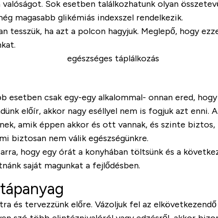
a valóságot. Sok esetben találkozhatunk olyan összetev
még magasabb glikémiás indexszel rendelkezik.
n tesszük, ha azt a polcon hagyjuk. Meglepő, hogy ezzel
kat.
bb esetben csak egy-egy alkalommal- onnan ered, hogy e
dünk előír, akkor nagy eséllyel nem is fogjuk azt enni. 
ek, amik éppen akkor és ott vannak, és szinte biztos,
 ami biztosan nem válik egészségünkre.
arra, hogy egy órát a konyhában töltsünk és a követke
tnánk saját magunkat a fejlődésben.
 tápanyag
ra és tervezzünk előre. Vázoljuk fel az elkövetkezendő