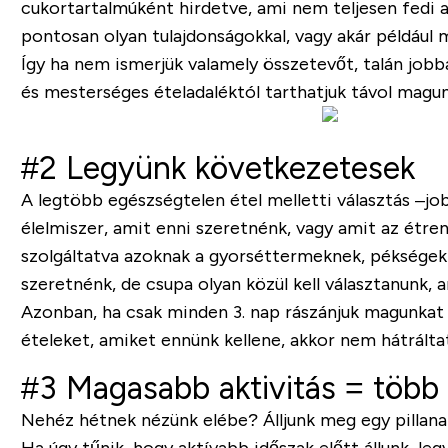
cukortartalmúként hirdetve, ami nem teljesen fedi 
pontosan olyan tulajdonságokkal, vagy akár például 
Így ha nem ismerjük valamely összetevőt, talán jobba
és mesterséges ételadaléktól tarthatjuk távol magun
#2 Legyünk következetesek
A legtöbb egészségtelen étel melletti választás –jo
élelmiszer, amit enni szeretnénk, vagy amit az étren
szolgáltatva azoknak a gyorséttermeknek, pékségekn
szeretnénk, de csupa olyan közül kell választanunk,
Azonban, ha csak minden 3. nap rászánjuk magunkat 
ételeket, amiket ennünk kellene, akkor nem hátrálta
#3 Magasabb aktivitás = több
Nehéz hétnek nézünk elébe? Álljunk meg egy pillanat