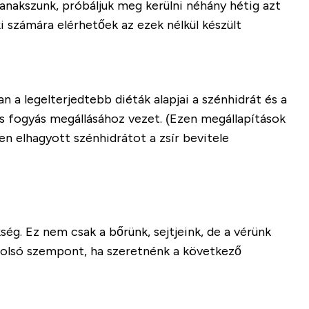
anakszunk, próbáljuk meg kerülni néhány hétig azt
i számára elérhetőek az ezek nélkül készült
a legelterjedtebb diéták alapjai a szénhidrát és a
s fogyás megállásához vezet. (Ezen megállapítások
sen elhagyott szénhidrátot a zsír bevitele
ség. Ez nem csak a bőrünk, sejtjeink, de a vérünk
tolsó szempont, ha szeretnénk a következő