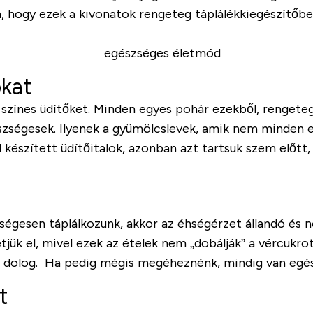
, hogy ezek a kivonatok rengeteg táplálékkiegészítőbe
okat
s, színes üdítőket. Minden egyes pohár ezekből, rengete
gészségesek. Ilyenek a gyümölcslevek, amik nem minden
el készített üdítőitalok, azonban azt tartsuk szem előtt
gesen táplálkozunk, akkor az éhségérzet állandó és nor
jük el, mivel ezek az ételek nem „dobálják” a vércukrot
zó dolog. Ha pedig mégis megéheznénk, mindig van egés
t