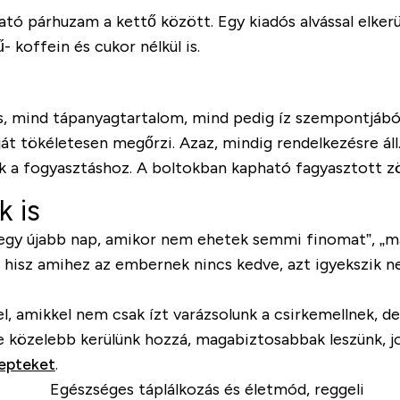
ató párhuzam a kettő között. Egy kiadós alvással elkerü
 koffein és cukor nélkül is.
ás, mind tápanyagtartalom, mind pedig íz szempontjából
ját tökéletesen megőrzi. Azaz, mindig rendelkezésre ál
nk a fogyasztáshoz. A boltokban kapható fagyasztott zö
k is
„egy újabb nap, amikor nem ehetek semmi finomat”, „m
 hisz amihez az embernek nincs kedve, azt igyekszik nem
el, amikkel nem csak ízt varázsolunk a csirkemellnek, 
e közelebb kerülünk hozzá, magabiztosabbak leszünk, jo
epteket
.