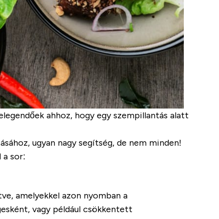
elegendőek ahhoz, hogy egy szempillantás alatt
ításához, ugyan nagy segítség, de nem minden!
 a sor:
tve, amelyekkel azon nyomban a
esként, vagy például csökkentett