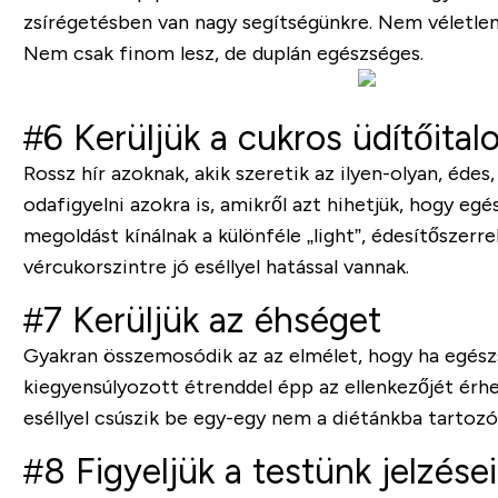
zsírégetésben van nagy segítségünkre. Nem véletlen
Nem csak finom lesz, de duplán egészséges.
#6 Kerüljük a cukros üdítőital
Rossz hír azoknak, akik szeretik az ilyen-olyan, éde
odafigyelni azokra is, amikről azt hihetjük, hogy e
megoldást kínálnak a különféle „light”, édesítőszerr
vércukorszintre jó eséllyel hatással vannak.
#7 Kerüljük az éhséget
Gyakran összemosódik az az elmélet, hogy ha egészsé
kiegyensúlyozott étrenddel épp az ellenkezőjét érhet
eséllyel csúszik be egy-egy nem a diétánkba tarto
#8 Figyeljük a testünk jelzései