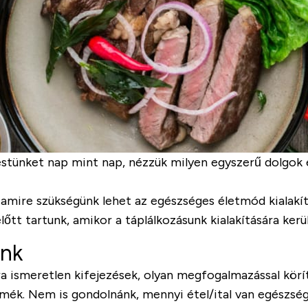
testünket nap mint nap, nézzük milyen egyszerű dolgok 
, amire szükségünk lehet az egészséges életmód kialak
tt tartunk, amikor a táplálkozásunk kialakítására kerül
ánk
 ismeretlen kifejezések, olyan megfogalmazással körí
mék. Nem is gondolnánk, mennyi étel/ital van egészség