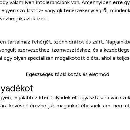
hogy valamilyen intoleranciánk van. Amennyiben erre gy
 Legyen szó laktóz- vagy gluténérzékenységről, mindenk
vezhetjük azok ízeit.
artalmaz fehérjét, szénhidrátot és zsírt. Napjainkban 
engült szervezethez, izomvesztéshez, és a kezdetlege
mi egy olyan speciálisan megalkotott diéta, ahol a telje
lyadékot
yen, legalább 2 liter folyadék elfogyasztására van szük
ására kevésbé érezhetjük magunkat éhesnek, ami nem u