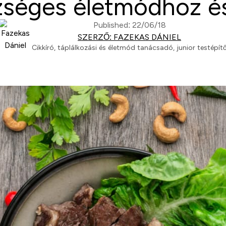
zséges életmódhoz é
Published: 22/06/18
SZERZŐ: FAZEKAS DÁNIEL
Cikkíró, táplálkozási és életmód tanácsadó, junior testépít