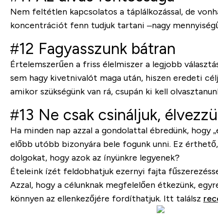
Nem feltétlen kapcsolatos a táplálkozással, de vonh
koncentrációt fenn tudjuk tartani –nagy mennyiségű-
#12 Fagyasszunk bátran
Értelemszerűen a friss élelmiszer a legjobb választ
sem hagy kivetnivalót maga után, hiszen eredeti cél
amikor szükségünk van rá, csupán ki kell olvasztanu
#13 Ne csak csináljuk, élvezzü
Ha minden nap azzal a gondolattal ébredünk, hogy 
előbb utóbb bizonyára bele fogunk unni. Ez érthető,
dolgokat, hogy azok az ínyünkre legyenek?
Ételeink ízét feldobhatjuk ezernyi fajta fűszerezéss
Azzal, hogy a célunknak megfelelően étkezünk, egyr
könnyen az ellenkezőjére fordíthatjuk. Itt találsz
rec