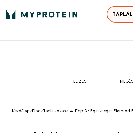
TÁPLÁ
Bestsellerek
Protein
Enter Bestse
E
⌄
⌄
25.000Ft felett ingyen h
Mydays Multibuy | Akár extr
EDZÉS
KIEGÉ
Kezdőlap
>
Blog
>
Taplalkozas
>
14 Tipp Az Egeszseges Eletmod 