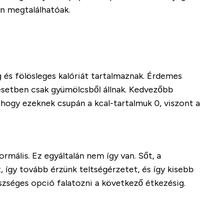
n megtalálhatóak.
g és fölösleges kalóriát tartalmaznak. Érdemes
 esetben csak gyümölcsből állnak. Kedvezőbb
, hogy ezeknek csupán a kcal-tartalmuk 0, viszont a
mális. Ez egyáltalán nem így van. Sőt, a
, így tovább érzünk teltségérzetet, és így kisebb
zséges opció falatozni a következő étkezésig.