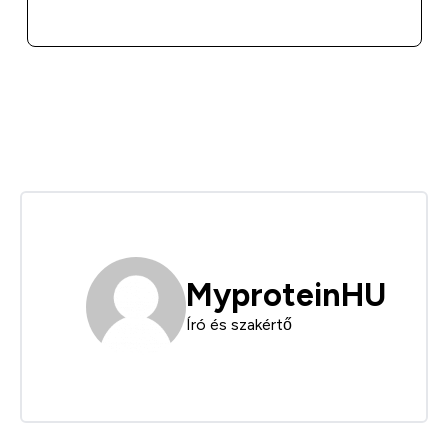
GYORS VÁSÁRLÁS
MyproteinHU
Író és szakértő