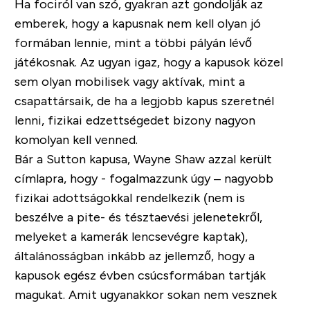
Ha fociról van szó, gyakran azt gondolják az
emberek, hogy a kapusnak nem kell olyan jó
formában lennie, mint a többi pályán lévő
játékosnak. Az ugyan igaz, hogy a kapusok közel
sem olyan mobilisek vagy aktívak, mint a
csapattársaik, de ha a legjobb kapus szeretnél
lenni, fizikai edzettségedet bizony nagyon
komolyan kell venned.
Bár a Sutton kapusa, Wayne Shaw azzal került
címlapra, hogy - fogalmazzunk úgy – nagyobb
fizikai adottságokkal rendelkezik (nem is
beszélve a pite- és tésztaevési jelenetekről,
melyeket a kamerák lencsevégre kaptak),
általánosságban inkább az jellemző, hogy a
kapusok egész évben csúcsformában tartják
magukat. Amit ugyanakkor sokan nem vesznek