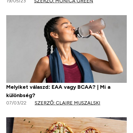
19/05/23
SZERZŐ: MONICA GREEN
Melyiket válaszd: EAA vagy BCAA? | Mi a
különbség?
07/03/22
SZERZŐ: CLAIRE MUSZALSKI