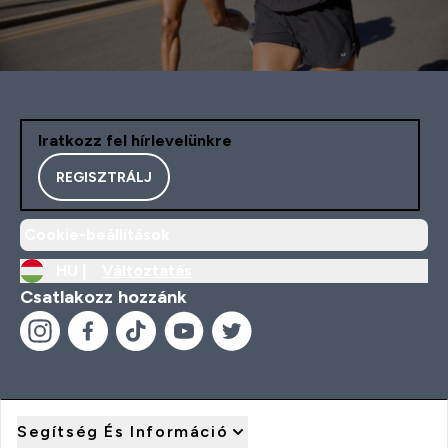
Iratkozz fel hírlevelünkre
REGISZTRÁLJ
Cookie-beállítások
HU |
Változtatás
Csatlakozz hozzánk
Segítség És Információ