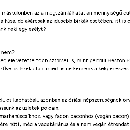
, és máskülönben az a megszámlálhatatlan mennyiségű e
 húsa, de akárcsak az idősebb birkák esetében, itt is 
nk neki egy esélyt?
t nem?
ég elé vetette több sztárséf is, mint például Heston B
űvel is. Ezek után, miért is ne kennénk a kékpenészes
ek, és kaphatóak, azonban az óriási népszerűségnek ör
ssunk az üzletek polcain.
tt marhahúscsíkhoz, vagy facon baconhöz (vegán bacon) 
sére nőtt, még a vegetáriánus és a nem vegán étrendet 