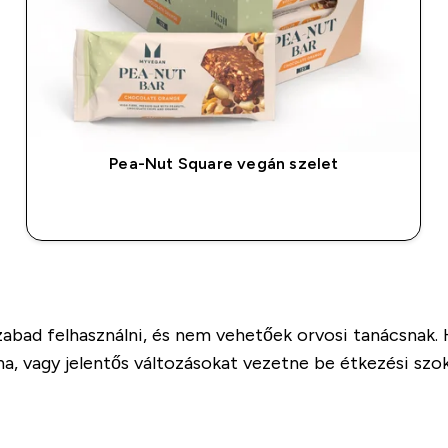
Pea-Nut Square vegán szelet
GYORS VÁSÁRLÁS
szabad felhasználni, és nem vehetőek orvosi tanácsnak.
a, vagy jelentős változásokat vezetne be étkezési szo