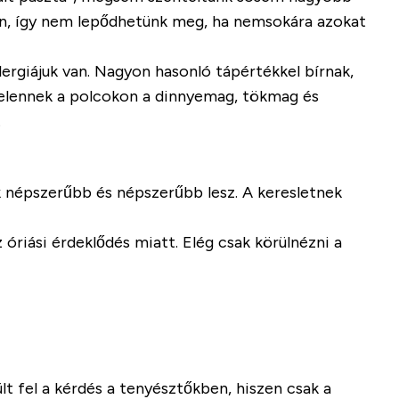
ben, így nem lepődhetünk meg, ha nemsokára azokat
lergiájuk van. Nagyon hasonló tápértékkel bírnak,
jelennek a polcokon a dinnyemag, tökmag és
.
ak népszerűbb és népszerűbb lesz. A keresletnek
óriási érdeklődés miatt. Elég csak körülnézni a
lt fel a kérdés a tenyésztőkben, hiszen csak a