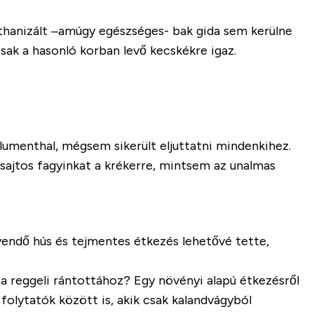
uthanizált –amúgy egészséges- bak gida sem kerülne
csak a hasonló korban levő kecskékre igaz.
lumenthal, mégsem sikerült eljuttatni mindenkihez.
 sajtos fagyinkat a krékerre, mintsem az unalmas
vendő hús és tejmentes étkezés lehetővé tette,
a reggeli rántottához? Egy növényi alapú étkezésről
folytatók között is, akik csak kalandvágyból