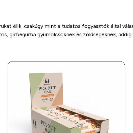
kat élik, csakúgy mint a tudatos fogyasztók által vál
foltos, girbegurba gyümölcsöknek és zöldségeknek, ad