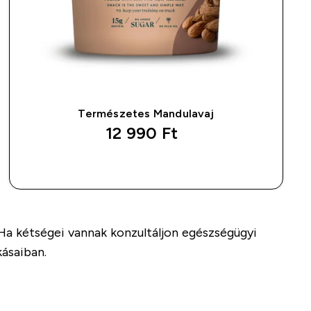
Természetes Mandulavaj
12 990 Ft‎
GYORS VÁSÁRLÁS
 Ha kétségei vannak konzultáljon egészségügyi
kásaiban.