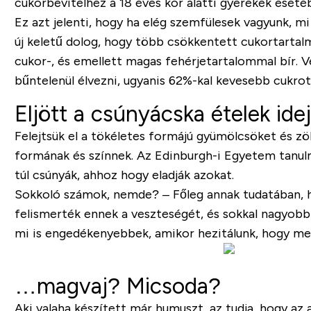
cukorbevitelhez a 18 éves kor alatti gyerekek eset
Ez azt jelenti, hogy ha elég szemfülesek vagyunk, 
új keletű dolog, hogy több csökkentett cukortartal
cukor-, és emellett magas fehérjetartalommal bír.
Ve
bűntelenül élvezni, ugyanis 62%-kal kevesebb cukro
Eljött a csúnyácska ételek ide
Felejtsük el a tökéletes formájú gyümölcsöket és zö
formának és színnek. Az Edinburgh-i Egyetem tanulm
túl csúnyák, ahhoz hogy eladják azokat.
Sokkoló számok, nemde? – Főleg annak tudatában, h
felismerték ennek a veszteségét, és sokkal nagyobb
mi is engedékenyebbek, amikor hezitálunk, hogy mely
…magvaj? Micsoda?
Aki valaha készített már humuszt, az tudja, hogy a