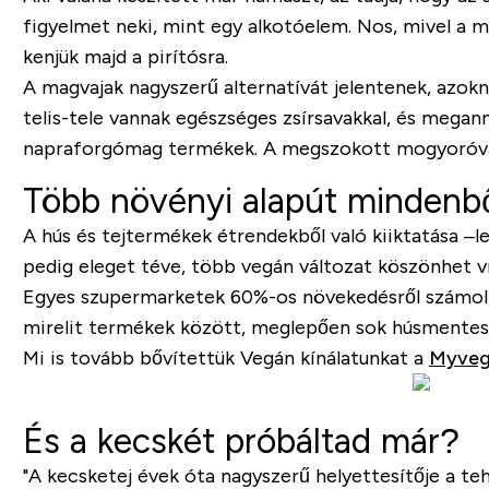
figyelmet neki, mint egy alkotóelem. Nos, mivel a 
kenjük majd a pirítósra.
A magvajak nagyszerű alternatívát jelentenek, azokna
telis-tele vannak egészséges zsírsavakkal, és meg
napraforgómag termékek. A megszokott mogyoróvaj 
Több növényi alapút mindenbő
A hús és tejtermékek étrendekből való kiiktatása –l
pedig eleget téve, több vegán változat köszönhet v
Egyes szupermarketek 60%-os növekedésről számoltak 
mirelit termékek között, meglepően sok húsmentes é
Mi is tovább bővítettük Vegán kínálatunkat a
Myveg
És a kecskét próbáltad már?
"A kecsketej évek óta nagyszerű helyettesítője a te