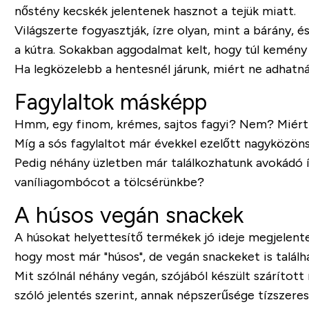
nőstény kecskék jelentenek hasznot a tejük miatt.
Világszerte fogyasztják, ízre olyan, mint a bárány
a kútra. Sokakban aggodalmat kelt, hogy túl kemény a
Ha legközelebb a hentesnél járunk, miért ne adhatná
Fagylaltok másképp
Hmm, egy finom, krémes, sajtos fagyi? Nem? Miér
Míg a sós fagylaltot már évekkel ezelőtt nagyközöns
Pedig néhány üzletben már találkozhatunk avokádó íz
vaníliagombócot a tölcsérünkbe?
A húsos vegán snackek
A húsokat helyettesítő termékek jó ideje megjelent
hogy most már "húsos", de vegán snackeket is találha
Mit szólnál néhány vegán, szójából készült száríto
szóló jelentés szerint, annak népszerűsége tízszere