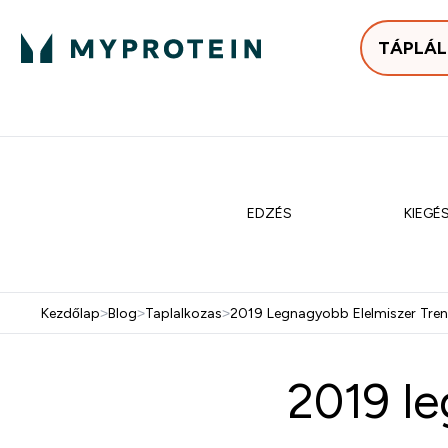
TÁPLÁ
Bestsellerek
Protein
Enter Bestse
E
⌄
⌄
25.000Ft felett ingyen h
EDZÉS
KIEGÉ
Kezdőlap
>
Blog
>
Taplalkozas
>
2019 Legnagyobb Elelmiszer Tren
2019 le