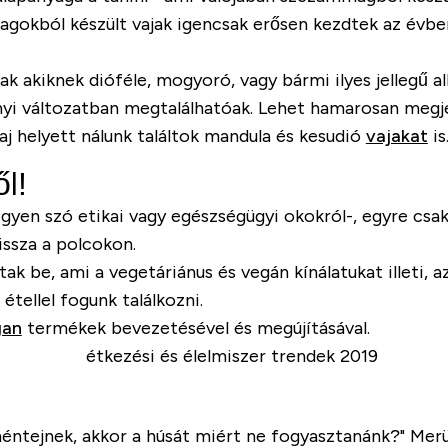
magokból készült vajak igencsak erősen kezdtek az év
k akiknek dióféle, mogyoró, vagy bármi ilyes jellegű al
annyi változatban megtalálhatóak. Lehet hamarosan meg
helyett nálunk találtok mandula és kesudió
vajakat
is
l!
egyen szó etikai vagy egészségügyi okokról-, egyre cs
issza a polcokon.
be, ami a vegetáriánus és vegán kínálatukat illeti, az 
tellel fogunk találkozni.
an
termékek bevezetésével és megújításával.
héntejnek, akkor a húsát miért ne fogyasztanánk?" Merü