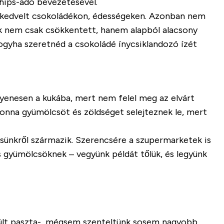
hips-adó bevezetésével.
közkedvelt csokoládékon, édességeken. Azonban nem
ek nem csak csökkentett, hanem alapból alacsony
hogyha szeretnéd a csokoládé ínycsiklandozó ízét
gyenesen a kukába, mert nem felel meg az elvárt
onna gyümölcsöt és zöldséget selejteznek le, mert
ünkről származik. Szerencsére a szupermarketek is
 gyümölcsöknek – vegyünk példát tőlük, és legyünk
szült paszta-, mégsem szenteltünk sosem nagyobb