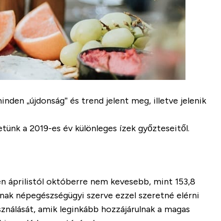
den „újdonság” és trend jelent meg, illetve jelenik
tünk a 2019-es év különleges ízek győzteseitől.
n áprilistól októberre nem kevesebb, mint 153,8
ának népegészségügyi szerve ezzel szeretné elérni
sználását, amik leginkább hozzájárulnak a magas