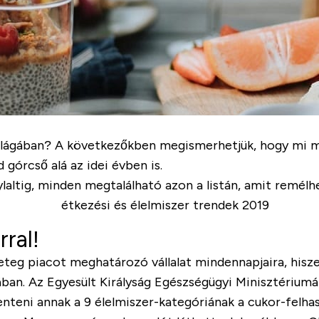
világában? A következőkben megismerhetjük, hogy mi min
górcső alá az idei évben is.
altig, minden megtalálható azon a listán, amit remélhe
ral!
eg piacot meghatározó vállalat mindennapjaira, hisze
iában. Az Egyesült Királyság Egészségügyi Minisztérium
enteni annak a 9 élelmiszer-kategóriának a cukor-felha