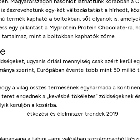
ében. Magyarországon hasonlót láthattunk korábban a C
mi is észrevehetünk egy-két változástatást a hírhedt, 
mú termék kapható a boltokban, sőt olyanok is, amely
ss egy pillantást a
Myprotein Protein Chocolate
-ra, 
t tartalmaz, mint a boltokban kaphatók zöme.
je
ldségeket, ugyanis óriási mennyiség csak azért kerül e
ánya szerint, Európában évente több mint 50 millió t
ogy a világ összes termésének egyharmada a kontinens
 teret engednek a „kevésbé tökéletes” zöldségeknek és
ik kerüljön a kosárba.
z alapanyaga a tahini –ami valójában szezámmagból ké