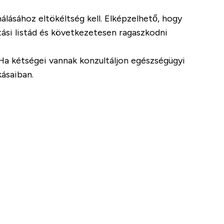
lásához eltökéltség kell. Elképzelhető, hogy
tási listád és következetesen ragaszkodni
 Ha kétségei vannak konzultáljon egészségügyi
kásaiban.