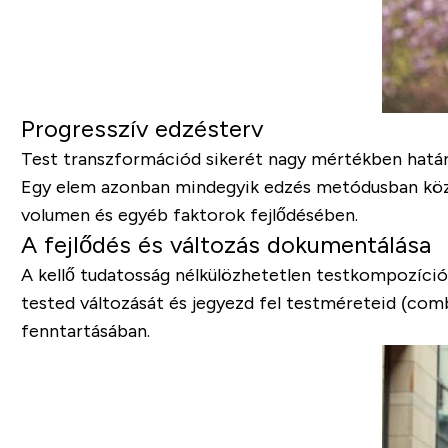
Progresszív edzésterv
Test transzformációd sikerét nagy mértékben határ
Egy elem azonban mindegyik edzés metódusban közös:
volumen és egyéb faktorok fejlődésében.
A fejlődés és változás dokumentálása
A kellő tudatosság nélkülözhetetlen testkompozíci
tested változását és jegyezd fel testméreteid (com
fenntartásában.