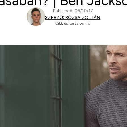
ásában? | Ben Jackso
Published: 06/10/17
SZERZŐ: RÓZSA ZOLTÁN
Cikk és tartalomíró