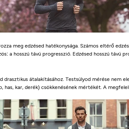
ozza meg edzésed hatékonysága. Számos eltérő edzés r
 a hosszú távú progresszió. Edzésed hosszú távú prog
ód drasztikus átalakításához. Testsúlyod mérése nem 
b, has, kar, derék) csökkenésének mértékét. A megfele