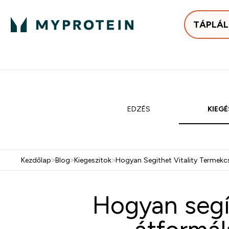
TÁPLÁ
Bestsellerek
Protein
Enter Bestse
E
⌄
⌄
25.000Ft felett ingyen h
EDZÉS
KIEGÉ
Kezdőlap
>
Blog
>
Kiegeszitok
>
Hogyan Segithet Vitality Termekc
Hogyan segít