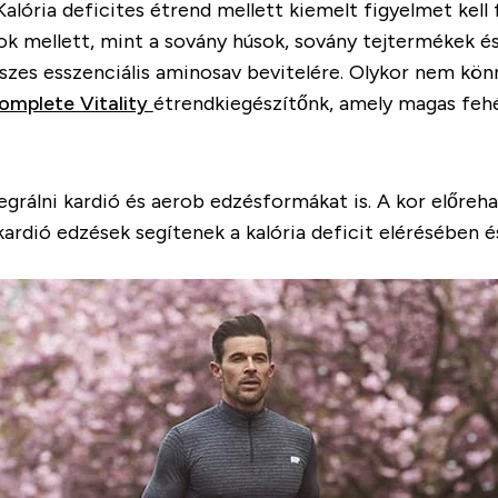
lória deficites étrend mellett kiemelt figyelmet kell
ok mellett, mint a sovány húsok, sovány tejtermékek é
szes esszenciális aminosav bevitelére. Olykor nem kön
omplete Vitality
étrendkiegészítőnk, amely magas fehé
grálni kardió és aerob edzésformákat is. A kor előreha
kardió edzések segítenek a kalória deficit elérésében 