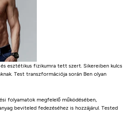
és esztétikus fizikumra tett szert. Sikereiben kulcs
nak. Test transzformációja során Ben olyan
ztési folyamatok megfelelő működésében,
anyag beviteled fedezéséhez is hozzájárul. Tested