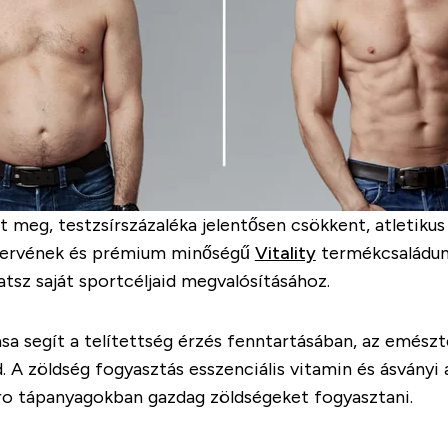
t meg, testzsírszázaléka jelentősen csökkent, atletikus 
stervének és prémium minőségű
Vitality
termékcsaládunk
atsz saját sportcéljaid megvalósításához.
ása segít a telítettség érzés fenntartásában, az emés
. A zöldség fogyasztás esszenciális vitamin és ásványi 
kro tápanyagokban gazdag zöldségeket fogyasztani.