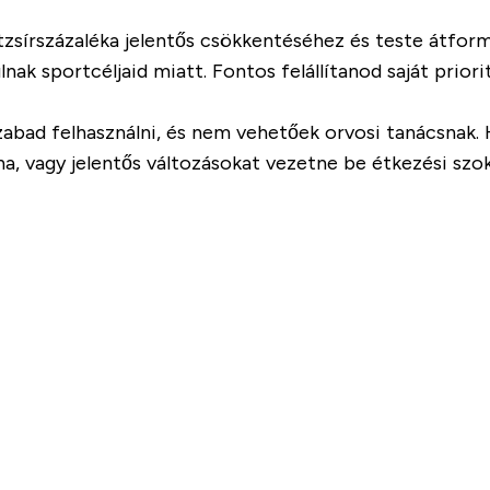
zsírszázaléka jelentős csökkentéséhez és teste átformá
ak sportcéljaid miatt. Fontos felállítanod saját priori
szabad felhasználni, és nem vehetőek orvosi tanácsnak.
a, vagy jelentős változásokat vezetne be étkezési szo