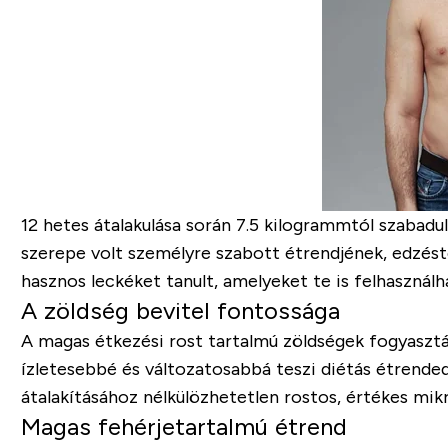
12 hetes átalakulása során 7.5 kilogrammtól szabadul
szerepe volt személyre szabott étrendjének, edzé
hasznos leckéket tanult, amelyeket te is felhasználh
A zöldség bevitel fontossága
A magas étkezési rost tartalmú zöldségek fogyaszt
ízletesebbé és változatosabbá teszi diétás étrended
átalakításához nélkülözhetetlen rostos, értékes mi
Magas fehérjetartalmú étrend