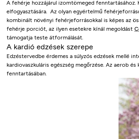
A fehérje hozzájárul izomtömeged fenntartásához. Ka
elfogyasztására. Az olyan egyértelmű fehérjeforrás
kombinált növényi fehérjeforrásokkal is képes az ös
fehérje porciót, az ilyen esetekre kínál megoldást
C
támogatja teste átformálását.
A kardió edzések szerepe
Edzéstervedbe érdemes a súlyzós edzések mellé inte
kardiovaszkuláris egészség megőrzése. Az aerob és 
fenntartásában.