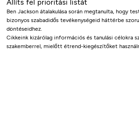
Állíts fel prioritási listát
Ben Jackson átalakulása során megtanulta, hogy test
bizonyos szabadidős tevékenységeid háttérbe szoruln
döntéseidhez.
Cikkeink kizárólag információs és tanulási célokra 
szakemberrel, mielőtt étrend-kiegészítőket használn