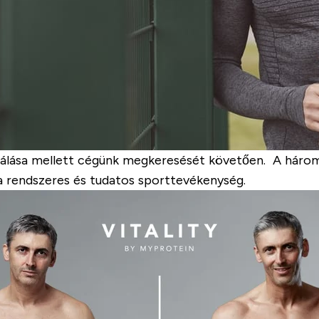
málása mellett cégünk megkeresését követően. A háro
a a rendszeres és tudatos sporttevékenység.