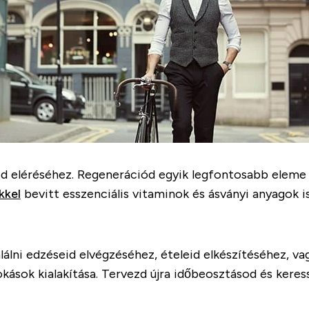
aid eléréséhez. Regenerációd egyik legfontosabb elem
kkel
bevitt esszenciális vitaminok és ásványi anyagok is
találni edzéseid elvégzéséhez, ételeid elkészítéséhez, 
kások kialakítása. Tervezd újra időbeosztásod és keres