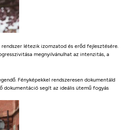
endszer létezik izomzatod és erőd fejlesztésére.
resszivitása megnyilvánulhat az intenzitás, a
elegendő. Fényképekkel rendszeresen dokumentáld
lő dokumentáció segít az ideális ütemű fogyás