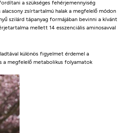
 fordítani a szükséges fehérjemennyiség
s alacsony zsírtartalmú halak a megfelelő módon
nyű szilárd tápanyag formájában bevinni a kívánt
rjetartalma mellett 14 esszenciális aminosavval
ladtával különös figyelmet érdemel a
és a megfelelő metabolikus folyamatok