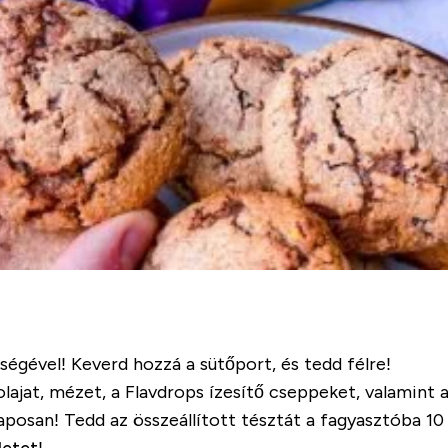
éségével! Keverd hozzá a sütőport, és tedd félre!
ajat, mézet, a Flavdrops ízesítő cseppeket, valamint a
aposan! Tedd az összeállított tésztát a fagyasztóba 10