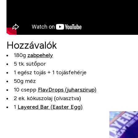
Hozzávalók
180g
zabpehely
5 tk. sütőpor
1 egész tojás + 1 tojásfehérje
50g méz
10 csepp
FlavDrops (juharszirup)
2 ek. kókuszolaj (olvasztva)
1
Layered Bar (Easter Egg)