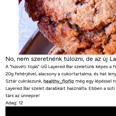
No, nem szeretnénk túlozni, de az új L
A "húsvéti tojás" ízű Layered Bar szeletünk képes a f
20g fehérjével, alacsony a cukortartalma, és hat len
Sztár cukrászunk,
healthy_floflo
még egy lépéssel to
Layered Bar szelet darabkáit használta. Ebben a süt
társ az ünnepre!
Adag: 12