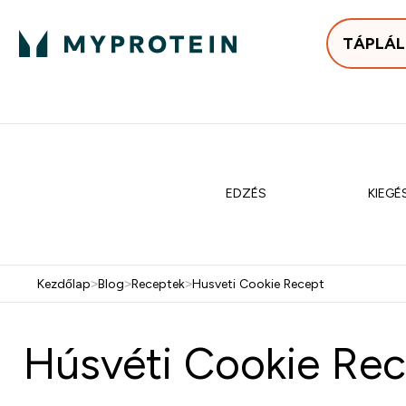
TÁPLÁ
Bestsellerek
Protein
Enter Bestse
E
⌄
⌄
25.000Ft felett ingyen h
EDZÉS
KIEGÉ
Kezdőlap
>
Blog
>
Receptek
>
Husveti Cookie Recept
Húsvéti Cookie Rece