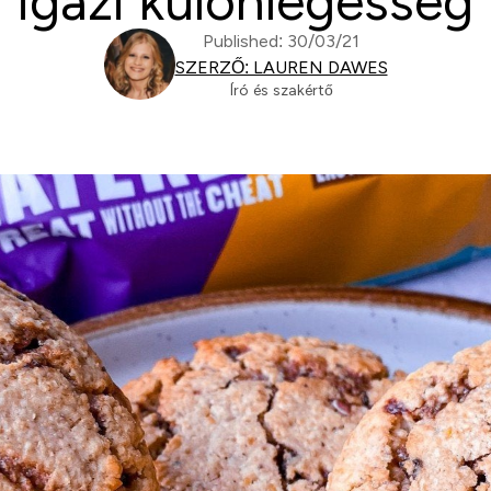
igazi különlegesség
Published: 30/03/21
SZERZŐ: LAUREN DAWES
Író és szakértő