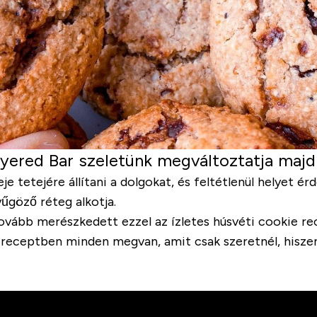
ayered Bar szeletünk megváltoztatja majd
eje tetejére állítani a dolgokat, és feltétlenül helyet é
yűgöző réteg alkotja.
vább merészkedett ezzel az ízletes húsvéti cookie re
i receptben minden megvan, amit csak szeretnél, hiszen