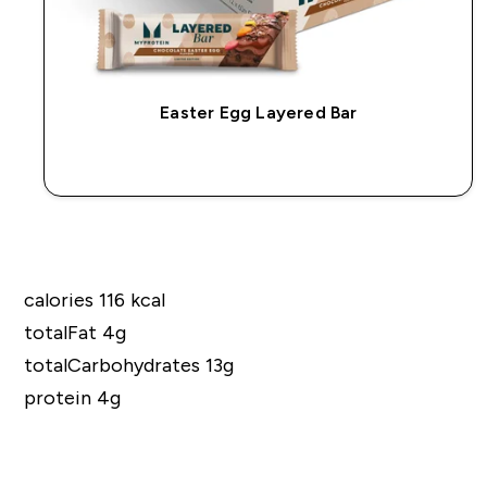
Easter Egg Layered Bar
GYORS VÁSÁRLÁS
calories 116 kcal
totalFat 4g
totalCarbohydrates 13g
protein 4g