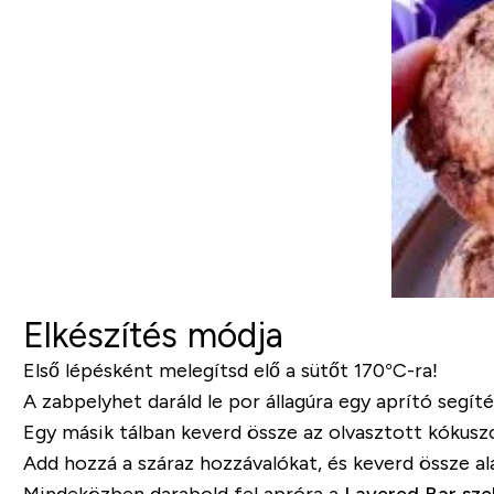
Elkészítés módja
Első lépésként melegítsd elő a sütőt 170°C-ra!
A zabpelyhet daráld le por állagúra egy aprító segít
Egy másik tálban keverd össze az olvasztott kókuszol
Add hozzá a száraz hozzávalókat, és keverd össze al