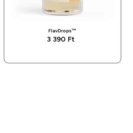
FlavDrops™
3 390 Ft‎
GYORS VÁSÁRLÁS