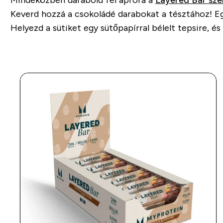
Mindeközben darabold fel apróra a
Layered Bar sze
Keverd hozzá a csokoládé darabokat a tésztához! Egy
Helyezd a sütiket egy sütőpapírral bélelt tepsire, é