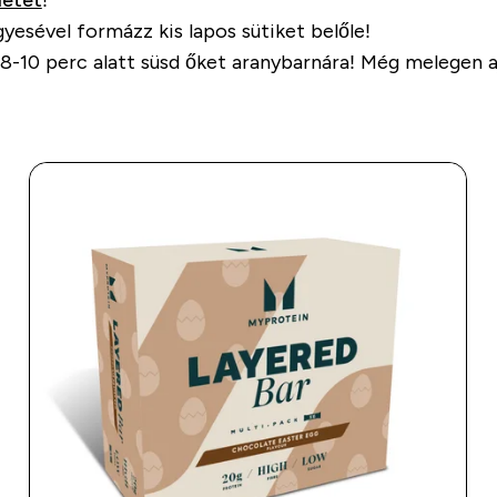
letet
!
esével formázz kis lapos sütiket belőle!
s 8-10 perc alatt süsd őket aranybarnára! Még melegen 