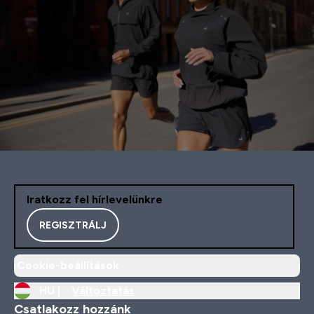
Iratkozz fel hírlevelünkre
REGISZTRÁLJ
Cookie-beállítások
HU |
Változtatás
Csatlakozz hozzánk