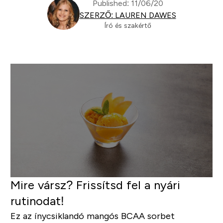
Published: 11/06/20
SZERZŐ: LAUREN DAWES
Író és szakértő
Mire vársz? Frissítsd fel a nyári
rutinodat!
Ez az ínycsiklandó mangós BCAA sorbet