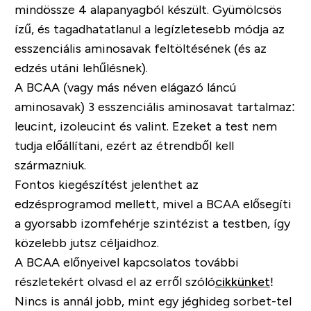
mindössze 4 alapanyagból készült. Gyümölcsös
ízű, és tagadhatatlanul a legízletesebb módja az
esszenciális aminosavak feltöltésének (és az
edzés utáni lehűlésnek).
A BCAA (vagy más néven elágazó láncú
aminosavak) 3 esszenciális aminosavat tartalmaz:
leucint, izoleucint és valint. Ezeket a test nem
tudja előállítani, ezért az étrendből kell
származniuk.
Fontos kiegészítést jelenthet az
edzésprogramod mellett, mivel a BCAA elősegíti
a gyorsabb izomfehérje szintézist a testben, így
közelebb jutsz céljaidhoz.
A BCAA előnyeivel kapcsolatos további
részletekért olvasd el az erről szóló
cikkünket
!
Nincs is annál jobb, mint egy jéghideg sorbet-tel