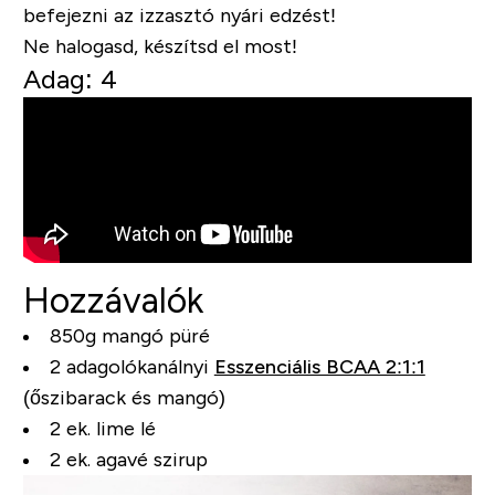
befejezni az izzasztó nyári edzést!
Ne halogasd, készítsd el most!
Adag: 4
Hozzávalók
850g mangó püré
2 adagolókanálnyi
Esszenciális BCAA 2:1:1
(őszibarack és mangó)
2 ek. lime lé
2 ek. agavé szirup