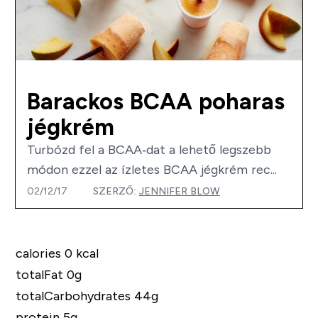
Barackos BCAA poharas
jégkrém
Turbózd fel a BCAA‐dat a lehető legszebb
módon ezzel az ízletes BCAA jégkrém rec...
02/12/17
SZERZŐ:
JENNIFER BLOW
calories 0 kcal
totalFat 0g
totalCarbohydrates 44g
protein 5g