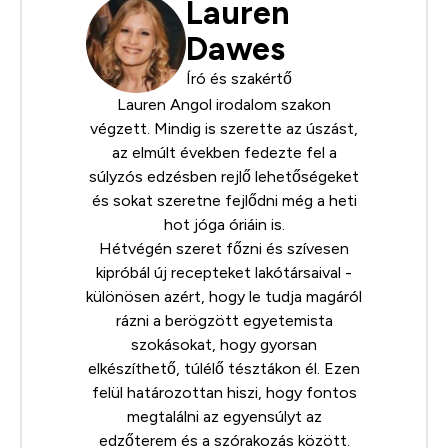
Lauren
Dawes
Író és szakértő
Lauren Angol irodalom szakon
végzett. Mindig is szerette az úszást,
az elmúlt években fedezte fel a
súlyzós edzésben rejlő lehetőségeket
és sokat szeretne fejlődni még a heti
hot jóga óriáin is.
Hétvégén szeret főzni és szívesen
kipróbál új recepteket lakótársaival -
különösen azért, hogy le tudja magáról
rázni a berögzött egyetemista
szokásokat, hogy gyorsan
elkészíthető, túlélő tésztákon él. Ezen
felül határozottan hiszi, hogy fontos
megtalálni az egyensúlyt az
edzőterem és a szórakozás között.