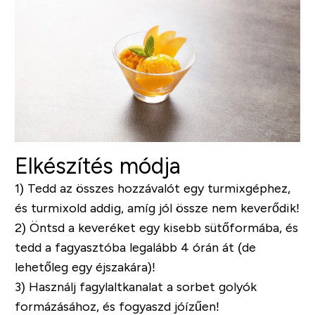
Elkészítés módja
1) Tedd az összes hozzávalót egy turmixgéphez,
és turmixold addig, amíg jól össze nem keverődik!
2) Öntsd a keveréket egy kisebb sütőformába, és
tedd a fagyasztóba legalább 4 órán át (de
lehetőleg egy éjszakára)!
3) Használj fagylaltkanalat a sorbet golyók
formázásához, és fogyaszd jóízűen!