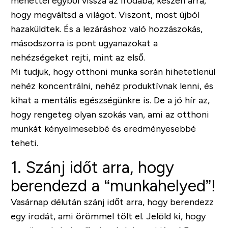
mehettél egyből vissza az irodába, készen arra,
hogy megváltsd a világot. Viszont, most újból
hazaküldtek. És a lezáráshoz való hozzászokás,
másodszorra is pont ugyanazokat a
nehézségeket rejti, mint az első.
Mi tudjuk, hogy otthoni munka során hihetetlenül
nehéz koncentrálni, nehéz produktívnak lenni, és
kihat a mentális egészségünkre is. De a jó hír az,
hogy rengeteg olyan szokás van, ami az otthoni
munkát kényelmesebbé és eredményesebbé
teheti.
1. Szánj időt arra, hogy
berendezd a “munkahelyed”!
Vasárnap délután szánj időt arra, hogy berendezz
egy irodát, ami örömmel tölt el. Jelöld ki, hogy