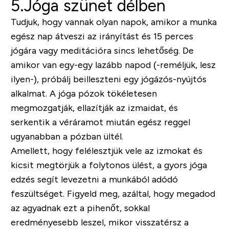
5.Jóga szünet délben
Tudjuk, hogy vannak olyan napok, amikor a munka
egész nap átveszi az irányítást és 15 perces
jógára vagy meditációra sincs lehetőség. De
amikor van egy-egy lazább napod (-reméljük, lesz
ilyen-), próbálj beilleszteni egy jógázós-nyújtós
alkalmat. A jóga pózok tökéletesen
megmozgatják, ellazítják az izmaidat, és
serkentik a véráramot miután egész reggel
ugyanabban a pózban ültél.
Amellett, hogy felélesztjük vele az izmokat és
kicsit megtörjük a folytonos ülést, a gyors jóga
edzés segít levezetni a munkából adódó
feszültséget. Figyeld meg, azáltal, hogy megadod
az agyadnak ezt a pihenőt, sokkal
eredményesebb leszel, mikor visszatérsz a