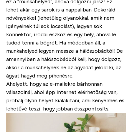
ez a “munkahelyed”, ahová dolgozni jársz! Ez
lehet akár egy sarok is a nappaliban. Dekoráld
növényekkel (lehetőleg olyanokkal, amik nem
igényelnek túl sok locsolást), legyen sok
konnektor, irodai eszköz és egy hely, ahova le
tudod tenni a bögrét.
Ha módodban áll, a
munkahelyed legyen messze a hálószobádtól! De
amennyiben a hálószobádból kell, hogy dolgozz,
akkor a munkahelynek ne az ágyadat jelöld ki, az
ágyat hagyd meg pihenésre.
Ahelyett, hogy az e-mailekre bárhonnan
válaszolnál, ahol épp internet elérhetőség van,
próbálj olyan helyet kialakítani, ami kényelmes és
lehetővé teszi, hogy jobban összpontosíts.