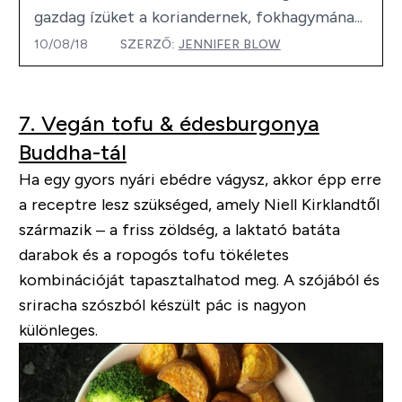
gazdag ízüket a koriandernek, fokhagymána...
10/08/18
SZERZŐ:
JENNIFER BLOW
7. Vegán tofu & édesburgonya
Buddha-tál
Ha egy gyors nyári ebédre vágysz, akkor épp erre
a receptre lesz szükséged, amely Niell Kirklandtől
származik – a friss zöldség, a laktató batáta
darabok és a ropogós tofu tökéletes
kombinációját tapasztalhatod meg. A szójából és
sriracha szószból készült pác is nagyon
különleges.