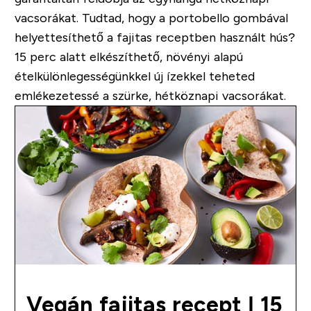
vacsorákat. Tudtad, hogy a portobello gombával
helyettesíthető a fajitas receptben használt hús?
15 perc alatt elkészíthető, növényi alapú
ételkülönlegességünkkel új ízekkel teheted
emlékezetessé a szürke, hétköznapi vacsorákat.
Vegán fajitas recept | 15