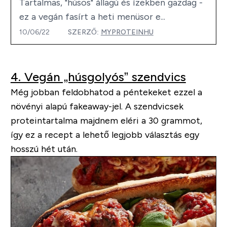
Tartalmas, "húsos" állagú és ízekben gazdag -
ez a vegán fasírt a heti menüsor e...
10/06/22
SZERZŐ:
MYPROTEINHU
4. Vegán „húsgolyós” szendvics
Még jobban feldobhatod a péntekeket ezzel a
növényi alapú fakeaway-jel. A szendvicsek
proteintartalma majdnem eléri a 30 grammot,
így ez a recept a lehető legjobb választás egy
hosszú hét után.