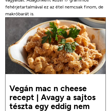
vágyaidat. Adagonként közel 17 grammos
fehérjetartalmával ez az étel nemcsak finom, de
makróbarát is.
Vegán mac n cheese
recept | Avagy a sajtos
tészta egy eddig nem