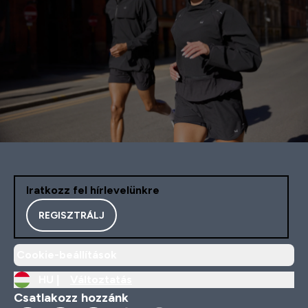
Iratkozz fel hírlevelünkre
REGISZTRÁLJ
Cookie-beállítások
HU |
Változtatás
Csatlakozz hozzánk