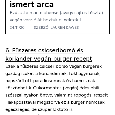
ismert arca
Ezúttal a mac n cheese (avagy sajtos tészta)
vegán verzióját hoztuk el nektek. Í...
24/11/20
SZERZŐ:
LAUREN DAWES
6. Fűszeres csicseriborsó és
koriander vegán burger recept
Ezek a fűszeres csicseriborsó vegán burgerek
gazdag ízüket a koriandernek, fokhagymának,
napszárított paradicsomnak és humusznak
köszönhetik. Cukormentes (vegán) édes chili
szósszal nyakon öntve, valamint ropogós, reszelt
lilakáposztával megszórva ez a burger nemcsak
egészséges, de szuper laktató is.