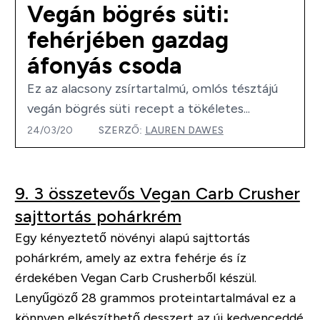
Vegán bögrés süti:
fehérjében gazdag
áfonyás csoda
Ez az alacsony zsírtartalmú, omlós tésztájú
vegán bögrés süti recept a tökéletes...
24/03/20
SZERZŐ:
LAUREN DAWES
9. 3 összetevős Vegan Carb Crusher
sajttortás pohárkrém
Egy kényeztető növényi alapú sajttortás
pohárkrém, amely az extra fehérje és íz
érdekében Vegan Carb Crusherből készül.
Lenyűgöző 28 grammos proteintartalmával ez a
könnyen elkészíthető desszert az új kedvenceddé