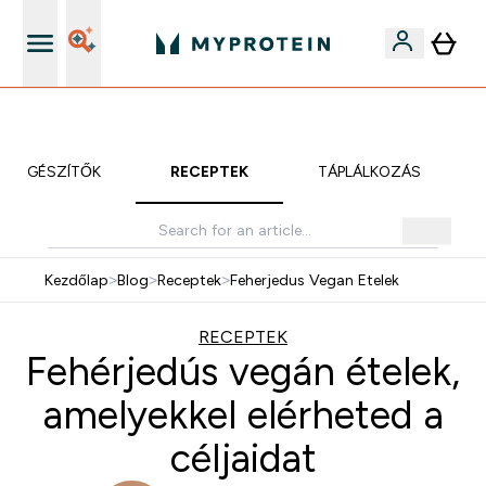
iOS és Android app
KIEGÉSZÍTŐK
RECEPTEK
TÁPLÁLKOZÁS
Kezdőlap
>
Blog
>
Receptek
>
Feherjedus Vegan Etelek
RECEPTEK
Fehérjedús vegán ételek,
amelyekkel elérheted a
céljaidat