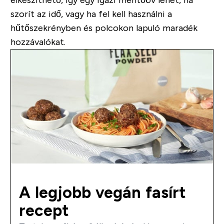
elkészíthető, így egy igazi mentőöv lehet, ha
szorít az idő, vagy ha fel kell használni a
hűtőszekrényben és polcokon lapuló maradék
hozzávalókat.
A legjobb vegán fasírt
recept