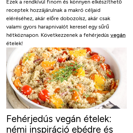
Ezek a rendkívül finom és könnyen elkészíthető
receptek hozzájárulnak a makró céljaid
eléréséhez, akár előre dobozolsz, akár csak
valami gyors harapnivalót keresel egy sűrű
hétköznapon. Következzenek a fehérjedús
vegán
ételek!
Fehérjedús vegán ételek:
némi inspiráció ebédre és