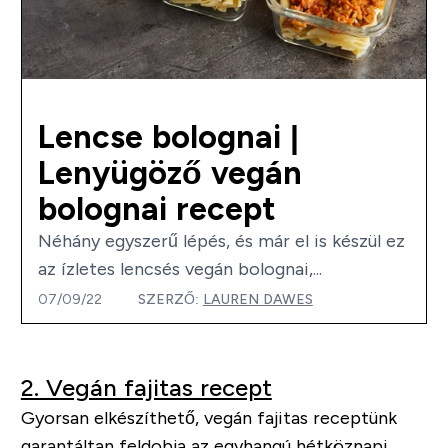
Lencse bolognai |
Lenyügöző vegán
bolognai recept
Néhány egyszerű lépés, és már el is készül ez
az ízletes lencsés vegán bolognai,...
07/09/22
SZERZŐ:
LAUREN DAWES
2. Vegán fajitas recept
Gyorsan elkészíthető, vegán fajitas receptünk
garantáltan feldobja az egyhangú hétköznapi