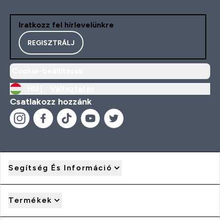
Iratkozz fel hírlevelünkre
REGISZTRÁLJ
Cookie-beállítások
HU |
Változtatás
Csatlakozz hozzánk
Segítség És Információ
Termékek