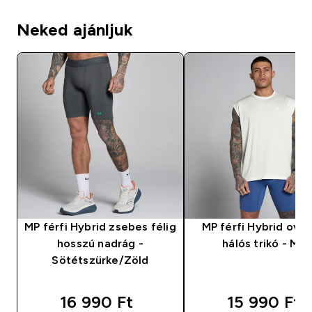
Neked ajánljuk
MP férfi Hybrid zsebes félig
MP férfi Hybrid over
hosszú nadrág -
hálós trikó - Mis
Sötétszürke/Zöld
16 990 Ft‎
15 990 Ft‎