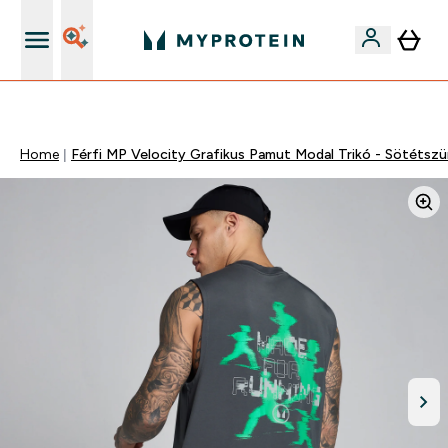
Páratlan minőség
Home
Férfi MP Velocity Grafikus Pamut Modal Trikó - Sötétszü