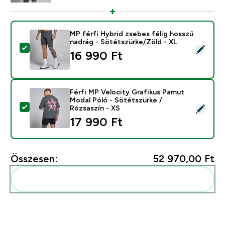
MP férfi Hybrid zsebes félig hosszú
nadrág - Sötétszürke/Zöld - XL
Termék kiválasztása - MP férfi Hybrid zsebes félig ho
16 990 Ft‎
Férfi MP Velocity Grafikus Pamut
Modal Póló - Sötétszürke /
Termék kiválasztása - Férfi MP Velocity Grafikus Pamu
Rózsaszín - XS
17 990 Ft‎
Összesen:
52 970,00 Ft‎
Add ezeket a rutinodhoz