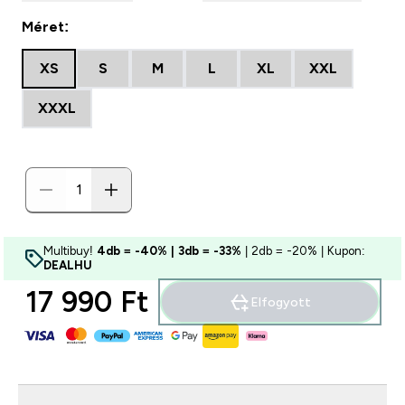
Méret:
XS
S
M
L
XL
XXL
XXXL
Multibuy!
4db = -40% | 3db = -33%
| 2db = -20% | Kupon:
DEALHU
17 990 Ft‎
Elfogyott