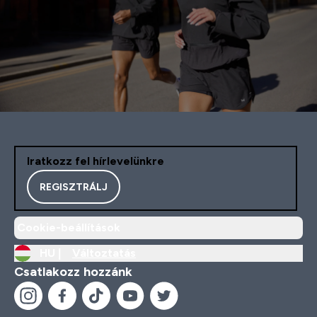
Iratkozz fel hírlevelünkre
REGISZTRÁLJ
Cookie-beállítások
HU |
Változtatás
Csatlakozz hozzánk