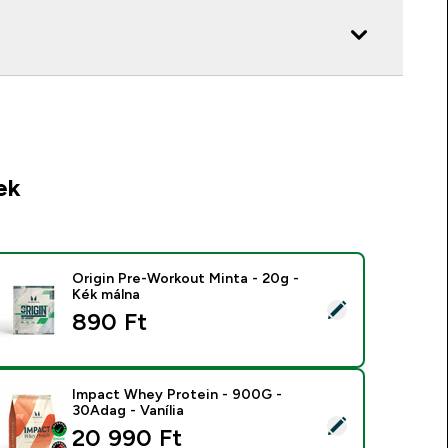
ek
Origin Pre-Workout Minta - 20g -
Kék málna
ermék kiválasztása - Origin Pre-Workout Minta - 20g - Kék mál
890 Ft‎
Impact Whey Protein - 900G -
30Adag - Vanília
ermék kiválasztása - Impact Whey Protein - 900G - 30Adag - V
20 990 Ft‎