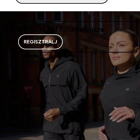
Iratkozz fel hírlevelünkre
REGISZTRÁLJ