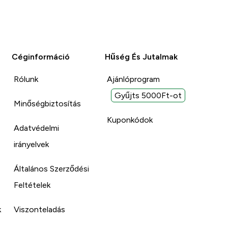
Céginformáció
Hűség És Jutalmak
Rólunk
Ajánlóprogram
Gyűjts 5000Ft-ot
Minőségbiztosítás
Kuponkódok
Adatvédelmi
irányelvek
Általános Szerződési
Feltételek
k
Viszonteladás