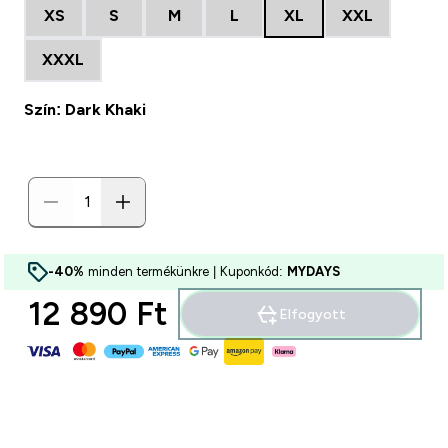
XS
S
M
L
XL
XXL
XXXL
Szín: Dark Khaki
-40%
minden termékünkre | Kuponkód:
MYDAYS
12 890 Ft‎
Elfogyott