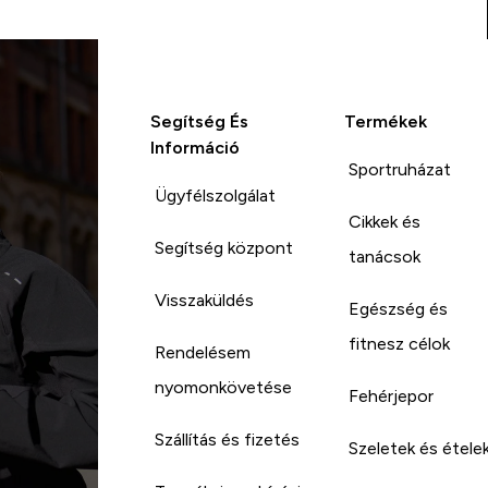
Segítség És
Termékek
Információ
Sportruházat
Ügyfélszolgálat
Cikkek és
Segítség központ
tanácsok
Visszaküldés
Egészség és
fitnesz célok
Rendelésem
nyomonkövetése
Fehérjepor
Szállítás és fizetés
Szeletek és étele