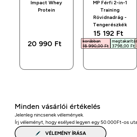
Impact Whey
MP Férfi 2-in-1
"
Protein
Training
Rövidnadrág -
Tengerészkék
discounted p
15 192 Ft‎
korábban
megtakarítá
20 990 Ft‎
18 990,00 Ft‎
3798,00 Ft‎
GYORS
GYORS
VÁSÁRLÁS
VÁSÁRLÁS
Minden vásárlói értékelés
Jelenleg nincsenek vélemények.
Írj véleményt, hogy esélyed legyen egy 50.000Ft-os ut
VÉLEMÉNY ÍRÁSA