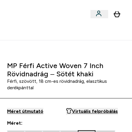
Sportok szerint
menu
ter Outlet Akár -50% submenu
Enter Sportok szerint submenu
⌄
5000Ft kredit ajánlásonként
idnadrág – Fekete
MP Férfi Active Woven 7 Inch
Rövidnadrág – Sötét khaki
Férfi, szövött, 18 cm-es rövidnadrág, elasztikus
derékpánttal
Méret útmutató
Virtuális felpróbálás
Méret: