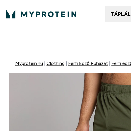
TÁPLÁ
Női ruházat
Fé
Enter
⌄
25.000Ft felett ingyen h
Myprotein.hu
Clothing
Férfi Edző Ruházat
Férfi edz