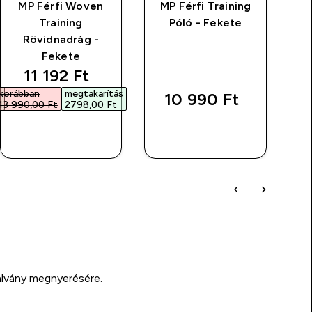
MP Férfi Woven
MP Férfi Training
M
Training
Póló - Fekete
Ed
Rövidnadrág -
Fekete
rice
discounted price
11 192 Ft‎
s
korábban
megtakarítás
10 990 Ft‎
13 990,00 Ft‎
2798,00 Ft‎
GYORS
GYORS
VÁSÁRLÁS
VÁSÁRLÁS
alvány megnyerésére.