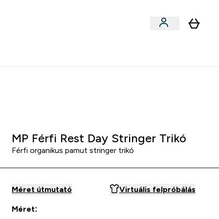
Sportok szerint
menu
ter Outlet Akár -50% submenu
Enter Sportok szerint submenu
⌄
5000Ft kredit ajánlásonként
:
2 3
:
3 9
:
3 8
Óra
Perc
Mp
MP Férfi Rest Day Stringer Trikó
Férfi organikus pamut stringer trikó
Méret útmutató
Virtuális felpróbálás
Méret: