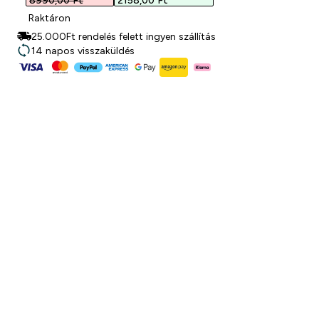
8990,00 Ft‎
2158,00 Ft‎
Raktáron
25.000Ft rendelés felett ingyen szállítás
14 napos visszaküldés