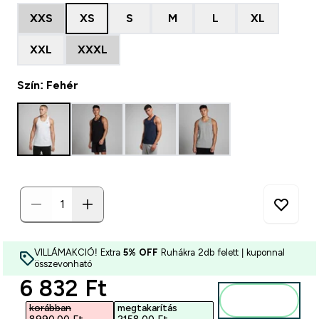
XXS
XS
S
M
L
XL
XXL
XXXL
Szín: Fehér
VILLÁMAKCIÓ! Extra
5% OFF
Ruhákra 2db felett | kuponnal
összevonható
discounted price
6 832 Ft‎
Kosárba
korábban
megtakarítás