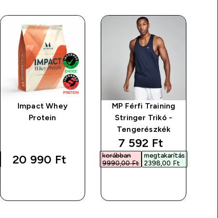
Impact Whey
MP Férfi Training
M
Protein
Stringer Trikó -
Dr
Tengerészkék
rice
discounted price
7 592 Ft‎
korábban
megtakarítás
20 990 Ft‎
9990,00 Ft‎
2398,00 Ft‎
GYORS
GYORS
VÁSÁRLÁS
VÁSÁRLÁS