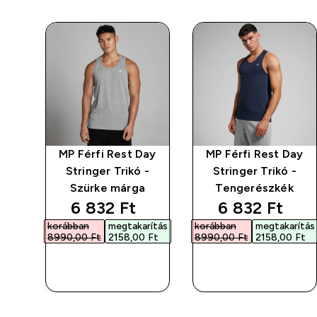
ay
MP Férfi Rest Day
MP Férfi Rest Day
-
Stringer Trikó -
Stringer Trikó -
Szürke márga
Tengerészkék
discounted price
discounted p
6 832 Ft‎
6 832 Ft‎
korábban
megtakarítás
korábban
megtakarítás
8990,00 Ft‎
2158,00 Ft‎
8990,00 Ft‎
2158,00 Ft‎
GYORS
GYORS
VÁSÁRLÁS
VÁSÁRLÁS