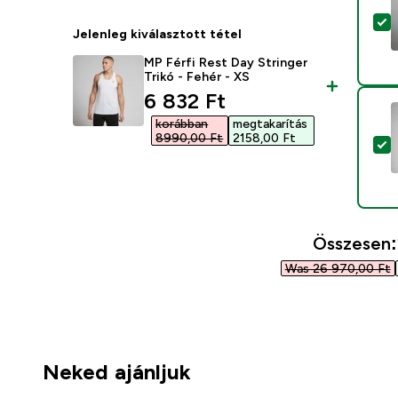
T
Jelenleg kiválasztott tétel
MP Férfi Rest Day Stringer
Trikó - Fehér - XS
discounted price
6 832 Ft‎
korábban
megtakarítás
8990,00 Ft‎
2158,00 Ft‎
T
Összesen:
Was 26 970,00 Ft‎
Neked ajánljuk