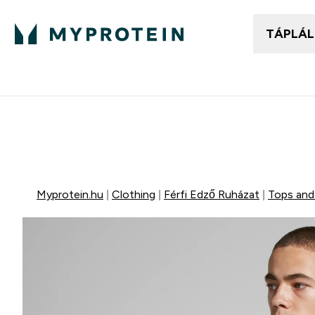
TÁPLÁ
Női ruházat
Fé
Enter
⌄
25.000Ft felett ingyen h
Mydays Multibuy | Akár extr
Myprotein.hu
Clothing
Férfi Edző Ruházat
Tops and