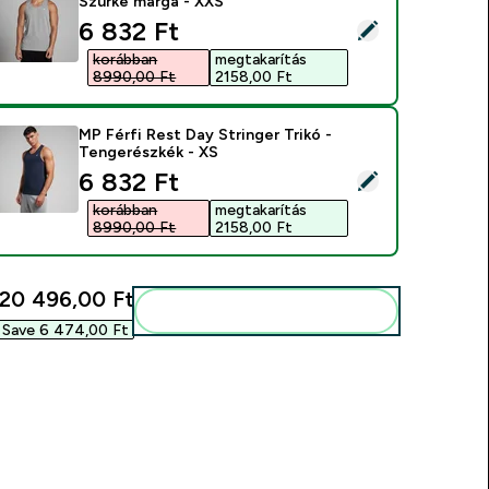
Szürke márga - XXS
discounted price
6 832 Ft‎
ermék kiválasztása - MP Férfi Rest Day Stringer Trikó - Szürke
korábban
megtakarítás
8990,00 Ft‎
2158,00 Ft‎
MP Férfi Rest Day Stringer Trikó -
Tengerészkék - XS
discounted price
6 832 Ft‎
ermék kiválasztása - MP Férfi Rest Day Stringer Trikó - Tenger
korábban
megtakarítás
8990,00 Ft‎
2158,00 Ft‎
20 496,00 Ft‎
Add ezeket a rutinodhoz
Save 6 474,00 Ft‎