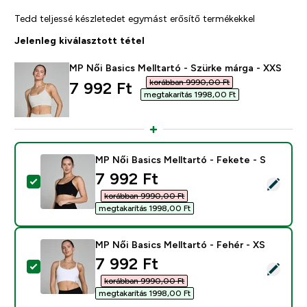
Tedd teljessé készletedet egymást erősítő termékekkel
Jelenleg kiválasztott tétel
MP Női Basics Melltartó - Szürke márga - XXS
korábban 9990,00 Ft‎
discounted price
7 992 Ft‎
megtakarítás 1998,00 Ft‎
MP Női Basics Melltartó - Fekete - S
discounted price
7 992 Ft‎
Termék kiválasztása - MP Női Basics Melltartó - Fekete
korábban 9990,00 Ft‎
megtakarítás 1998,00 Ft‎
MP Női Basics Melltartó - Fehér - XS
discounted price
7 992 Ft‎
Termék kiválasztása - MP Női Basics Melltartó - Fehér 
korábban 9990,00 Ft‎
megtakarítás 1998,00 Ft‎