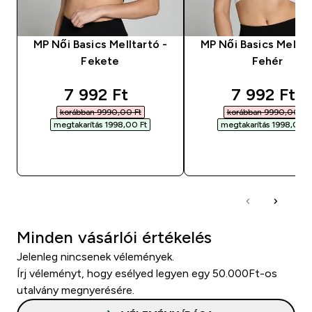
MP Női Basics Melltartó -
MP Női Basics Mellta
Fekete
Fehér
discounted price
discounted
7 992 Ft‎
7 992 Ft‎
korábban 9990,00 Ft‎
korábban 9990,00 Ft‎
megtakarítás 1998,00 Ft‎
megtakarítás 1998,00 Ft
GYORS VÁSÁRLÁS
GYORS VÁSÁRL
Minden vásárlói értékelés
Jelenleg nincsenek vélemények.
Írj véleményt, hogy esélyed legyen egy 50.000Ft-os
utalvány megnyerésére.