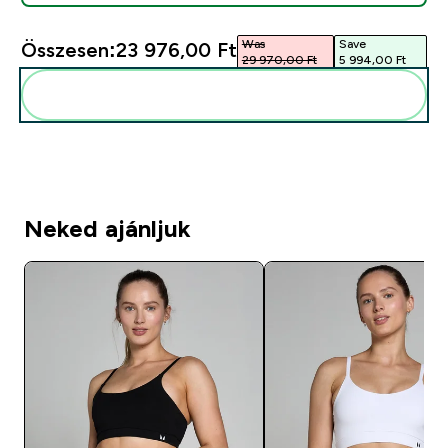
Was
Save
Összesen:
23 976,00 Ft‎
29 970,00 Ft‎
5 994,00 Ft‎
Add ezeket a rutinodhoz
Neked ajánljuk