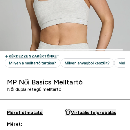
MP Női Basics Melltartó
Női dupla rétegű melltartó
Méret útmutató
Virtuális felpróbálás
Méret: