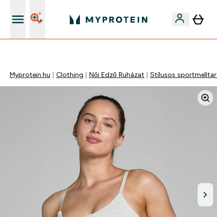
Páratlan minőség
Myprotein.hu
Clothing
Női Edző Ruházat
Stílusos sportmellta