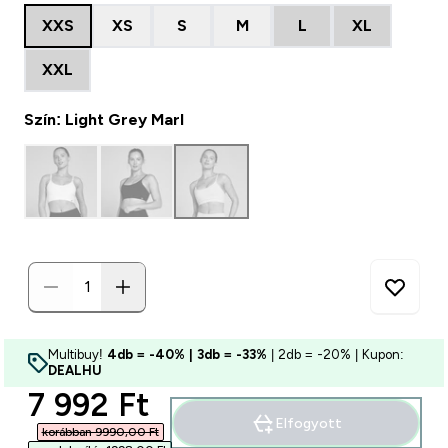
XXS
XS
S
M
L
XL
XXL
Szín: Light Grey Marl
Multibuy!
4db = -40% | 3db = -33%
| 2db = -20% | Kupon:
DEALHU
discounted price
7 992 Ft‎
Elfogyott
korábban 9990,00 Ft‎