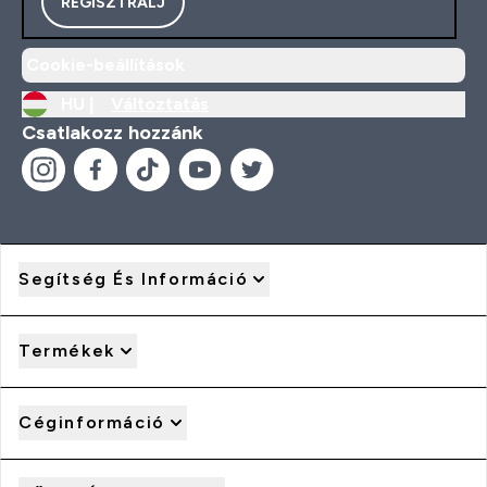
REGISZTRÁLJ
Cookie-beállítások
HU |
Változtatás
Csatlakozz hozzánk
Segítség És Információ
Termékek
Céginformáció