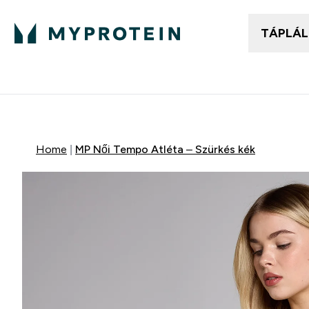
TÁPLÁ
Női ruházat
Fé
Enter
⌄
25.000Ft felett ingyen h
Home
MP Női Tempo Atléta – Szürkés kék