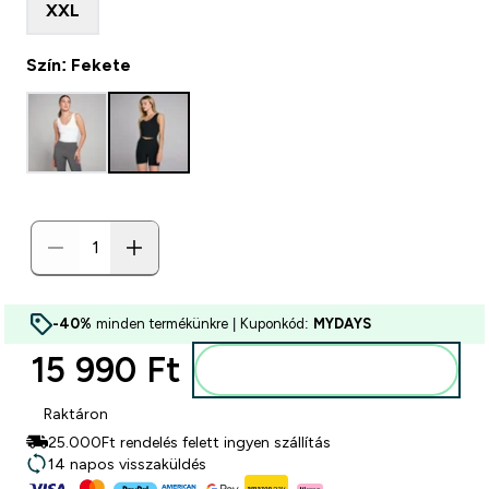
XXL
Szín: Fekete
-40%
minden termékünkre | Kuponkód:
MYDAYS
15 990 Ft‎
Kosárba
Raktáron
25.000Ft rendelés felett ingyen szállítás
14 napos visszaküldés