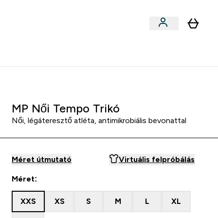
Sportok szerint
menu
ter Outlet Akár -50% submenu
Enter Sportok szerint submenu
⌄
5000Ft kredit ajánlásonként
MP Női Tempo Trikó
Női, légáteresztő atléta, antimikrobiális bevonattal
Méret útmutató
Virtuális felpróbálás
Méret:
XXS
XS
S
M
L
XL