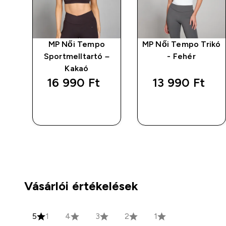
o
MP Női Tempo
MP Női Tempo Trikó
ack
Sportmelltartó –
- Fehér
r
Kakaó
16 990 Ft‎
13 990 Ft‎
GYORS
GYORS
VÁSÁRLÁS
VÁSÁRLÁS
Vásárlói értékelések
5
1
4
3
2
1