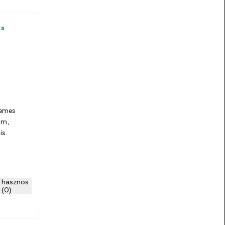
ás
demes
om,
is.
 hasznos
(0)