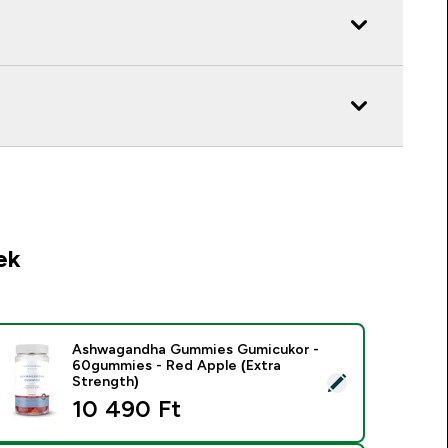
ek
Ashwagandha Gummies Gumicukor -
60gummies - Red Apple (Extra
ermék kiválasztása - Ashwagandha Gummies Gumicukor - 60gu
Strength)
10 490 Ft‎