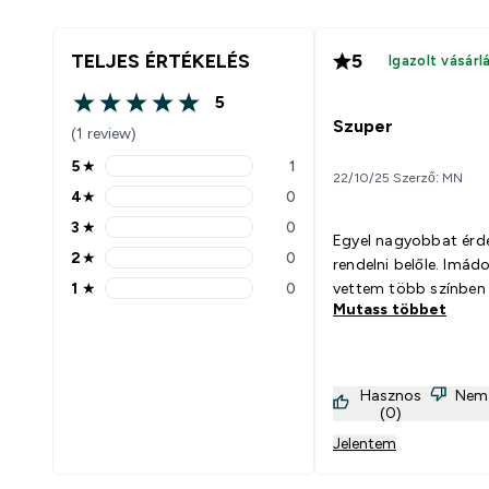
TELJES ÉRTÉKELÉS
5
Igazolt vásárl
5
5 out of 5 stars
Szuper
(1 review)
5
★
1
5 stars rating 1 reviews
22/10/25 Szerző: MN
4
★
0
4 stars rating 0 reviews
3
★
0
3 stars rating 0 reviews
Egyel nagyobbat ér
2
★
0
rendelni belőle. Imád
2 stars rating 0 reviews
1
★
0
vettem több színben 
1 stars rating 0 reviews
Mutass többet
Hasznos
Nem
(0)
Jelentem