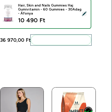
Hair, Skin and Nails Gummies Haj
Gumivitamin - 60 Gummies - 30Adag
ermék kiválasztása - Hair, Skin and Nails Gummies Haj Gumiv
- Áfonya
10 490 Ft‎
36 970,00 Ft‎
Add ezeket a rutinodhoz